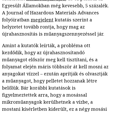
Egyesült Államokban még kevesebb, 5 százalék.
A Journal of Hazardous Materials Advances
folyóiratban
megjelent
kutatás szerint a
helyzetet tovább rontja, hogy mag az
újrahasznosítás is műanyagszennyezéssel jár.
Amint a kutatók leírták, a probléma ott
kezdődik, hogy az újrahasznosítandó
műanyagot először meg kell tisztítani, és a
folyamat elején máris többször át kell mosni az
anyagokat vízzel – ezután aprítják és olvasztják
a műanyagot, hogy pelletet hozzanak létre
belőlük. Bár korábbi kutatások is
figyelmeztettek arra, hogy a mosással
mikroműanyagok kerülhetnek a vízbe, a
mostani kísérletben kiderült, ez a négy mosási