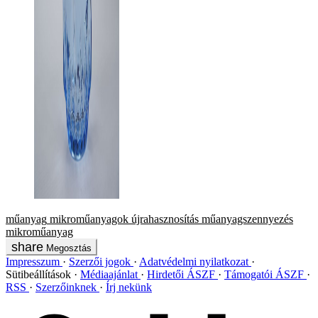
műanyag
mikroműanyagok
újrahasznosítás
műanyagszennyezés
mikroműanyag
Megosztás
Impresszum
Szerzői jogok
Adatvédelmi nyilatkozat
Sütibeállítások
Médiaajánlat
Hirdetői ÁSZF
Támogatói ÁSZF
RSS
Szerzőinknek
Írj nekünk