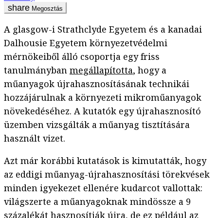
Megosztás
A glasgow-i Strathclyde Egyetem és a kanadai
Dalhousie Egyetem környezetvédelmi
mérnökeiből álló csoportja egy friss
tanulmányban
megállapította
, hogy a
műanyagok újrahasznosításának technikái
hozzájárulnak a környezeti mikroműanyagok
növekedéséhez. A kutatók egy újrahasznosító
üzemben vizsgálták a műanyag tisztítására
használt vizet.
Azt már korábbi kutatások is kimutatták, hogy
az eddigi műanyag-újrahasznosítási törekvések
minden igyekezet ellenére kudarcot vallottak:
világszerte a műanyagoknak mindössze a 9
százalékát
hasznosítják újra
, de ez például az