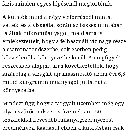
fázis minden egyes lépésénél megtörténik.
A kutatók mind a négy vízforrásból mintát
vettek, és a vizsgálat során az összes mintában
találtak mikroműanyagot, majd arra is
emlékeztettek, hogy a felhasznált víz nagy része
a csatornarendszerbe, sok esetben pedig
közvetlenül a környezetbe kerül. A megfigyelt
részecskék alapján arra következtettek, hogy
kizárólag a vizsgált újrahasznosító üzem évi 6,5
millió kilogramm műanyagot juttathat a
környezetbe.
Mindezt úgy, hogy a tárgyalt üzemben még egy
olyan szűrőrendszer is üzemel, ami 50
százalékkal kevesebb műanyagszennyezést
eredményez. Ráadásul ebben a kutatásban csak