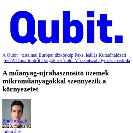
A Qubit+ tartalmai
Európai tűzkörkép
Paksi leállás
Kutatóhálózati
jövő
A Duna föntről
Dolgok a víz alól
Vízszintszabályozás
Jó iskola
A műanyag-újrahasznosító üzemek
mikroműanyagokkal szennyezik a
környezetet
Bodnár Zsolt
2023. május 9.
tudomány