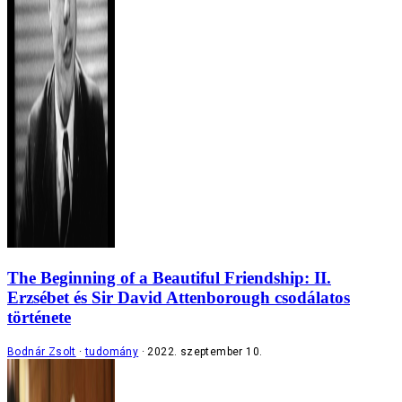
The Beginning of a Beautiful Friendship: II.
Erzsébet és Sir David Attenborough csodálatos
története
Bodnár Zsolt
tudomány
2022. szeptember 10.