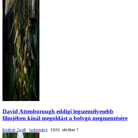
David Attenborough eddigi legszemélyesebb
filmjében kínál megoldást a bolygó megmentésére
Bodnár Zsolt
tudomány
2020. október 7.