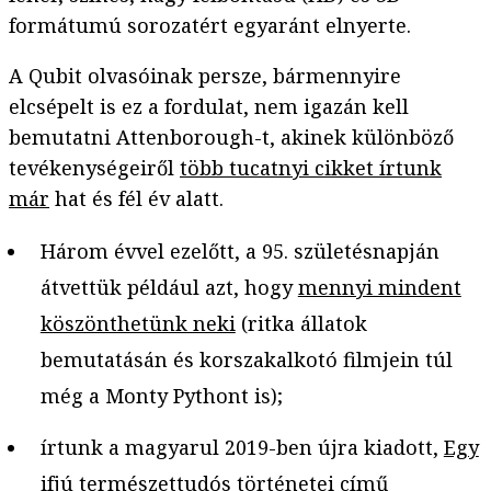
formátumú sorozatért egyaránt elnyerte.
A Qubit olvasóinak persze, bármennyire
elcsépelt is ez a fordulat, nem igazán kell
bemutatni Attenborough-t, akinek különböző
tevékenységeiről
több tucatnyi cikket írtunk
már
hat és fél év alatt.
Három évvel ezelőtt, a 95. születésnapján
átvettük például azt, hogy
mennyi mindent
köszönthetünk neki
(ritka állatok
bemutatásán és korszakalkotó filmjein túl
még a Monty Pythont is);
írtunk a magyarul 2019-ben újra kiadott,
Egy
ifjú természettudós történetei című