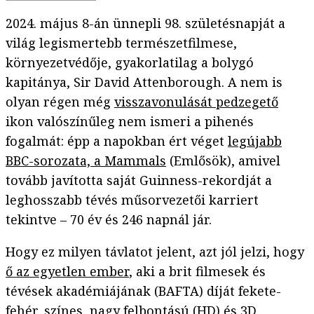
2024. május 8-án ünnepli 98. születésnapját a
világ legismertebb természetfilmese,
környezetvédője, gyakorlatilag a bolygó
kapitánya, Sir David Attenborough. A nem is
olyan régen még
visszavonulását pedzegető
ikon valószínűleg nem ismeri a pihenés
fogalmát: épp a napokban ért véget
legújabb
BBC-sorozata, a Mammals
(Emlősök), amivel
tovább javította saját Guinness-rekordját a
leghosszabb tévés műsorvezetői karriert
tekintve – 70 év és 246 napnál jár.
Hogy ez milyen távlatot jelent, azt jól jelzi, hogy
ő az egyetlen ember
, aki a brit filmesek és
tévések akadémiájának (BAFTA) díját fekete-
fehér, színes, nagy felbontású (HD) és 3D