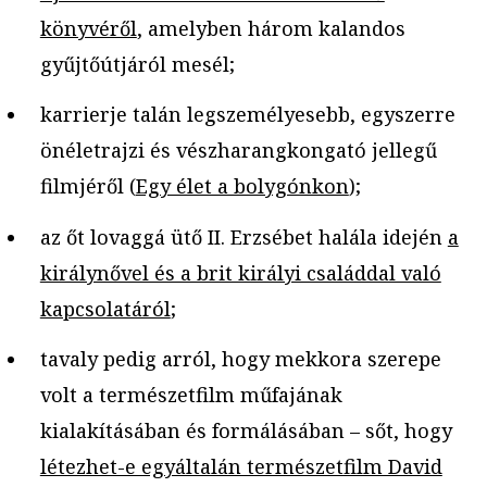
könyvéről
, amelyben három kalandos
gyűjtőútjáról mesél;
karrierje talán legszemélyesebb, egyszerre
önéletrajzi és vészharangkongató jellegű
filmjéről (
Egy élet a bolygónkon
);
az őt lovaggá ütő II. Erzsébet halála idején
a
királynővel és a brit királyi családdal való
kapcsolatáról
;
tavaly pedig arról, hogy mekkora szerepe
volt a természetfilm műfajának
kialakításában és formálásában – sőt, hogy
létezhet-e egyáltalán természetfilm David