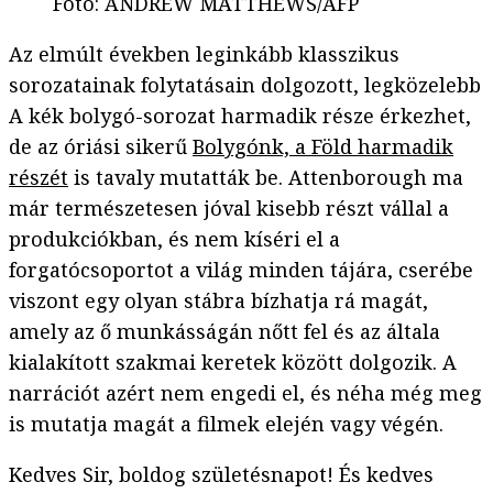
Fotó
:
ANDREW MATTHEWS/AFP
Az elmúlt években leginkább klasszikus
sorozatainak folytatásain dolgozott, legközelebb
A kék bolygó-sorozat harmadik része érkezhet,
de az óriási sikerű
Bolygónk, a Föld harmadik
részét
is tavaly mutatták be. Attenborough ma
már természetesen jóval kisebb részt vállal a
produkciókban, és nem kíséri el a
forgatócsoportot a világ minden tájára, cserébe
viszont egy olyan stábra bízhatja rá magát,
amely az ő munkásságán nőtt fel és az általa
kialakított szakmai keretek között dolgozik. A
narrációt azért nem engedi el, és néha még meg
is mutatja magát a filmek elején vagy végén.
Kedves Sir, boldog születésnapot! És kedves