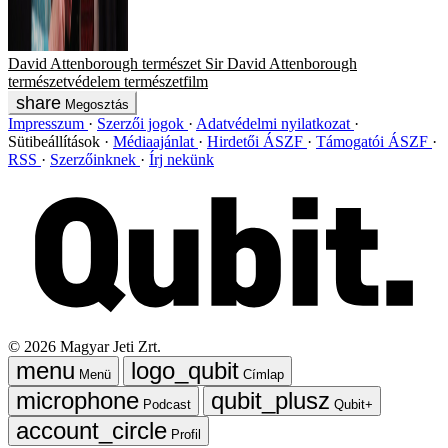
David Attenborough
természet
Sir David Attenborough
természetvédelem
természetfilm
Megosztás
Impresszum
Szerzői jogok
Adatvédelmi nyilatkozat
Sütibeállítások
Médiaajánlat
Hirdetői ÁSZF
Támogatói ÁSZF
RSS
Szerzőinknek
Írj nekünk
©
2026
Magyar Jeti Zrt.
Menü
Címlap
Podcast
Qubit+
Profil