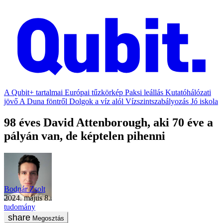
A Qubit+ tartalmai
Európai tűzkörkép
Paksi leállás
Kutatóhálózati
jövő
A Duna föntről
Dolgok a víz alól
Vízszintszabályozás
Jó iskola
98 éves David Attenborough, aki 70 éve a
pályán van, de képtelen pihenni
Bodnár Zsolt
2024. május 8.
tudomány
Megosztás