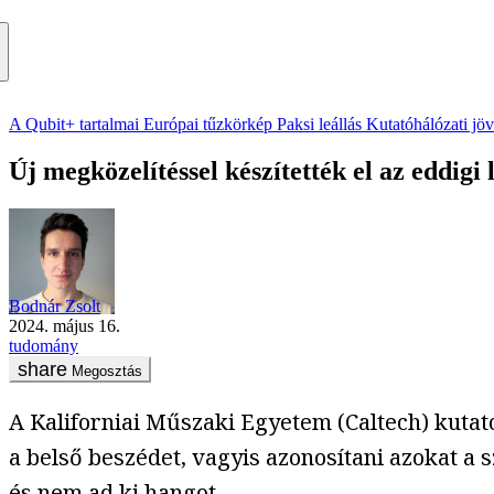
A Qubit+ tartalmai
Európai tűzkörkép
Paksi leállás
Kutatóhálózati jö
Új megközelítéssel készítették el az eddig
Bodnár Zsolt
2024. május 16.
tudomány
Megosztás
A Kaliforniai Műszaki Egyetem (Caltech) kutat
a belső beszédet, vagyis azonosítani azokat a
és nem ad ki hangot.