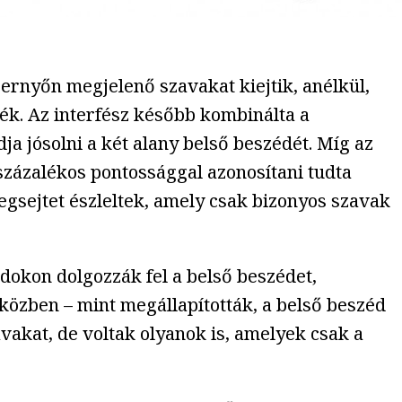
pernyőn megjelenő szavakat kiejtik, anélkül,
ék. Az interfész később kombinálta a
a jósolni a két alany belső beszédét. Míg az
 százalékos pontossággal azonosítani tudta
egsejtet észleltek, amely csak bizonyos szavak
okon dolgozzák fel a belső beszédet,
özben – mint megállapították, a belső beszéd
vakat, de voltak olyanok is, amelyek csak a