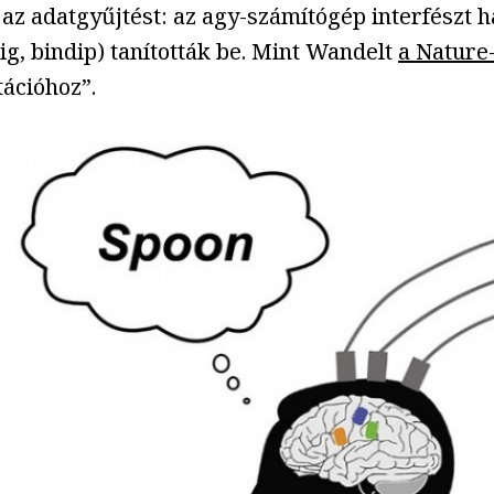
 az adatgyűjtést: az agy-számítógép interfészt h
zig, bindip) tanították be. Mint Wandelt
a Nature
tációhoz”.