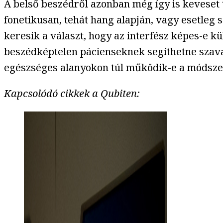
A belső beszédről azonban még így is keveset 
fonetikusan, tehát hang alapján, vagy esetleg 
keresik a választ, hogy az interfész képes-e kü
beszédképtelen pácienseknek segíthetne szava
egészséges alanyokon túl működik-e a módszer
Kapcsolódó cikkek a Qubiten: