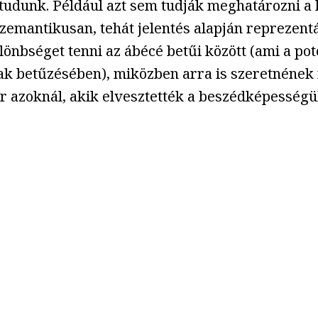
tudunk. Például azt sem tudják meghatározni a 
szemantikusan, tehát jelentés alapján reprezent
lönbséget tenni az ábécé betűi között (ami a pot
k betűzésében), miközben arra is szeretnének r
 azoknál, akik elvesztették a beszédképességü