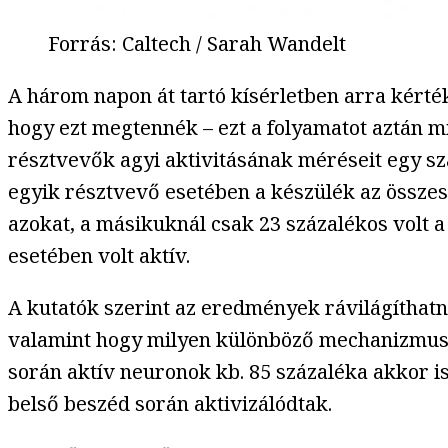
Forrás
:
Caltech / Sarah Wandelt
A három napon át tartó kísérletben arra kérték
hogy ezt megtennék – ezt a folyamatot aztán 
résztvevők agyi aktivitásának méréseit egy sz
egyik résztvevő esetében a készülék az összes 
azokat, a másikuknál csak 23 százalékos volt 
esetében volt aktív.
A kutatók szerint az eredmények rávilágíthat
valamint hogy milyen különböző mechanizmusok
során aktív neuronok kb. 85 százaléka akkor is
belső beszéd során aktivizálódtak.