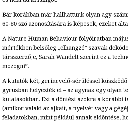
Bár korábban már hallhattunk olyan agy-számí
60-80 szó azonosítására is képesek, ezeket ált
A Nature Human Behaviour folyóiratban máju
mértékben belsőleg „elhangzó” szavak dekódolá
társszerzője, Sarah Wandelt szerint ez a tec
mozogni”.
A kutatók két, gerincvelő-sérüléssel küszködő
gyrusban helyezték el – az agynak egy olyan t
kutatásokban. Ezt a döntést azokra a korábbi 
(amikor valaki az ajkait, a nyelvét vagy a gég
feladatokban, mint például annak eldöntése, 