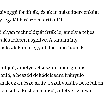
szöveggé fordítják, és akár másodpercenként
 legalább részben artikulált.
 olyan technológiát írták le, amely a teljes
valós időben rögzítve. A tanulmány
knek, akik már egyáltalán nem tudnak
ömbjeit, amelyeket a szupramarginális
onló, a beszéd dekódolására irányuló
ynak ez a része aktív a szubvokális beszédben
nem ad ki közben hangot), illetve az olyan