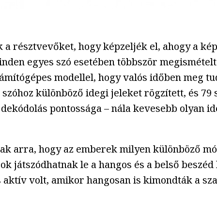
 a résztvevőket, hogy képzeljék el, ahogy a ké
minden egyes szó esetében többször megismételt
ámítógépes modellel, hogy valós időben meg tudj
szóhoz különböző idegi jeleket rögzített, és 79
a dekódolás pontossága – nála kevesebb olyan id
nak arra, hogy az emberek milyen különböző mód
 játszódhatnak le a hangos és a belső beszéd k
 aktív volt, amikor hangosan is kimondták a sza