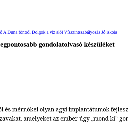
vő
A Duna föntről
Dolgok a víz alól
Vízszintszabályozás
Jó iskola
i legpontosabb gondolatolvasó készüléket
ói és mérnökei olyan agyi implantátumok fejles
 szavakat, amelyeket az ember úgy „mond ki” go