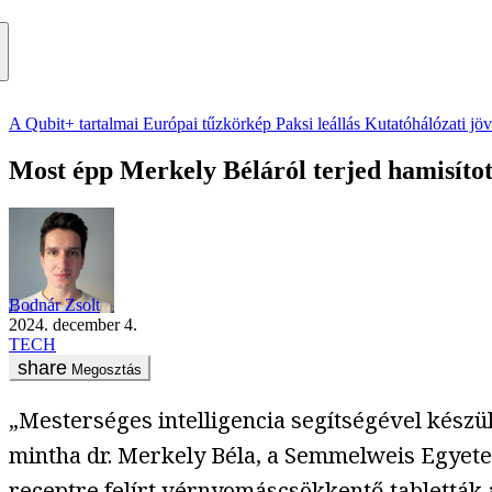
A Qubit+ tartalmai
Európai tűzkörkép
Paksi leállás
Kutatóhálózati jö
Most épp Merkely Béláról terjed hamisítot
Bodnár Zsolt
2024. december 4.
TECH
Megosztás
„Mesterséges intelligencia segítségével készült
mintha dr. Merkely Béla, a Semmelweis Egyetem
receptre felírt vérnyomáscsökkentő tabletták