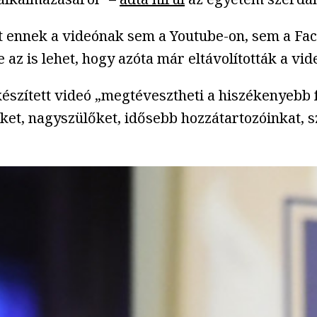
t ennek a videónak sem a Youtube-on, sem a Fac
az is lehet, hogy azóta már eltávolították a vid
észített videó „megtévesztheti a hiszékenyebb 
őket, nagyszülőket, idősebb hozzátartozóinkat, 