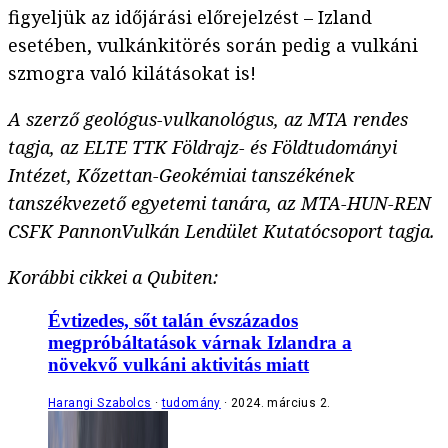
figyeljük az időjárási előrejelzést – Izland
esetében, vulkánkitörés során pedig a vulkáni
szmogra való kilátásokat is!
A szerző geológus-vulkanológus, az MTA rendes
tagja, az ELTE TTK Földrajz- és Földtudományi
Intézet, Kőzettan-Geokémiai tanszékének
tanszékvezető egyetemi tanára, az MTA-HUN-REN
CSFK PannonVulkán Lendület Kutatócsoport tagja.
Korábbi cikkei a Qubiten:
Évtizedes, sőt talán évszázados
megpróbáltatások várnak Izlandra a
növekvő vulkáni aktivitás miatt
Harangi Szabolcs
tudomány
2024. március 2.