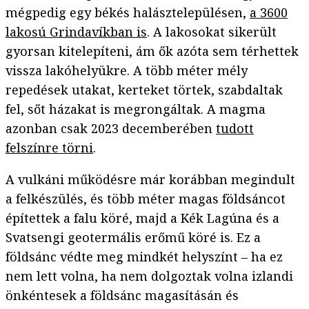
mégpedig egy békés halásztelepülésen,
a 3600
lakosú Grindavíkban is
. A lakosokat sikerült
gyorsan kitelepíteni, ám ők azóta sem térhettek
vissza lakóhelyükre. A több méter mély
repedések utakat, kerteket törtek, szabdaltak
fel, sőt házakat is megrongáltak. A magma
azonban csak 2023 decemberében
tudott
felszínre törni
.
A vulkáni működésre már korábban megindult
a felkészülés, és több méter magas földsáncot
építettek a falu köré, majd a Kék Lagúna és a
Svatsengi geotermális erőmű köré is. Ez a
földsánc védte meg mindkét helyszínt – ha ez
nem lett volna, ha nem dolgoztak volna izlandi
önkéntesek a földsánc magasításán és