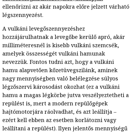
ellenőrizni az akár napokra előre jelzett várható
légszennyezést.
A vulkáni levegőszennyezéshez
hozzájárulhatnak a levegőbe kerülő apró, akár
milliméteresnél is kisebb vulkáni szemcsék,
amelyek összességét vulkáni hamunak
nevezzük. Fontos tudni azt, hogy a vulkáni
hamu alapvetően kőzetüvegszilánk, aminek
nagy mennyiségben való belélegzése súlyos
légzőszervi károsodást okozhat (ez a vulkáni
hamu a magas légkörbe jutva veszélyeztetheti a
repülést is, mert a modern repülőgépek
hajtómotorjára ráolvadhat, és azt leállítja –
ezért kell ebben az esetben korlátozni vagy
leállítani a repülést). Ilyen jelentős mennyiségű