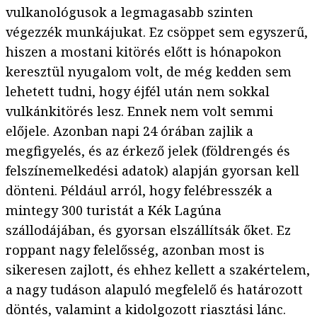
vulkanológusok a legmagasabb szinten
végezzék munkájukat. Ez csöppet sem egyszerű,
hiszen a mostani kitörés előtt is hónapokon
keresztül nyugalom volt, de még kedden sem
lehetett tudni, hogy éjfél után nem sokkal
vulkánkitörés lesz. Ennek nem volt semmi
előjele. Azonban napi 24 órában zajlik a
megfigyelés, és az érkező jelek (földrengés és
felszínemelkedési adatok) alapján gyorsan kell
dönteni. Például arról, hogy felébresszék a
mintegy 300 turistát a Kék Lagúna
szállodájában, és gyorsan elszállítsák őket. Ez
roppant nagy felelősség, azonban most is
sikeresen zajlott, és ehhez kellett a szakértelem,
a nagy tudáson alapuló megfelelő és határozott
döntés, valamint a kidolgozott riasztási lánc.