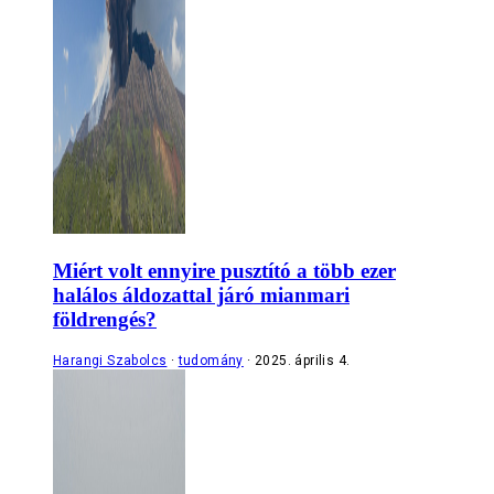
Miért volt ennyire pusztító a több ezer
halálos áldozattal járó mianmari
földrengés?
Harangi Szabolcs
tudomány
2025. április 4.