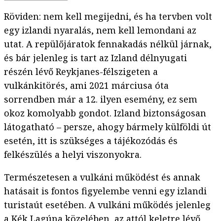
Röviden: nem kell megijedni, és ha tervben volt
egy izlandi nyaralás, nem kell lemondani az
utat. A repülőjáratok fennakadás nélkül járnak,
és bár jelenleg is tart az Izland délnyugati
részén lévő Reykjanes-félszigeten a
vulkánkitörés, ami 2021 márciusa óta
sorrendben már a 12. ilyen esemény, ez sem
okoz komolyabb gondot. Izland biztonságosan
látogatható – persze, ahogy bármely külföldi út
esetén, itt is szükséges a tájékozódás és
felkészülés a helyi viszonyokra.
Természetesen a vulkáni működést és annak
hatásait is fontos figyelembe venni egy izlandi
turistaút esetében. A vulkáni működés jelenleg
a Kék Lagúna közelében, az attól keletre lévő