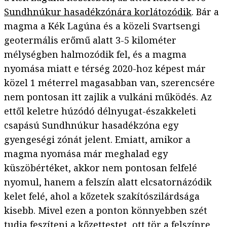
Sundhnúkur hasadékzónára korlátozódik
. Bár a
magma a Kék Lagúna és a közeli Svartsengi
geotermális erőmű alatt 3-5 kilométer
mélységben halmozódik fel, és a magma
nyomása miatt e térség 2020-hoz képest már
közel 1 méterrel magasabban van, szerencsére
nem pontosan itt zajlik a vulkáni működés. Az
ettől keletre húzódó délnyugat-északkeleti
csapású Sundhnúkur hasadékzóna egy
gyengeségi zónát jelent. Emiatt, amikor a
magma nyomása már meghalad egy
küszöbértéket, akkor nem pontosan felfelé
nyomul, hanem a felszín alatt elcsatornázódik
kelet felé, ahol a kőzetek szakítószilárdsága
kisebb. Mivel ezen a ponton könnyebben szét
tudja feszíteni a kőzettestet, ott tör a felszínre,