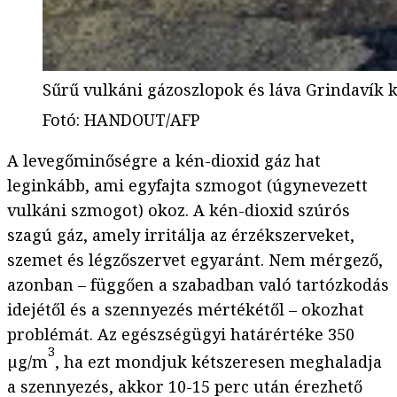
Sűrű vulkáni gázoszlopok és láva Grindavík 
Fotó
:
HANDOUT/AFP
A levegőminőségre a kén-dioxid gáz hat
leginkább, ami egyfajta szmogot (úgynevezett
vulkáni szmogot) okoz. A kén-dioxid szúrós
szagú gáz, amely irritálja az érzékszerveket,
szemet és légzőszervet egyaránt. Nem mérgező,
azonban – függően a szabadban való tartózkodás
idejétől és a szennyezés mértékétől – okozhat
problémát. Az egészségügyi határértéke 350
3
µg/m
, ha ezt mondjuk kétszeresen meghaladja
a szennyezés, akkor 10-15 perc után érezhető