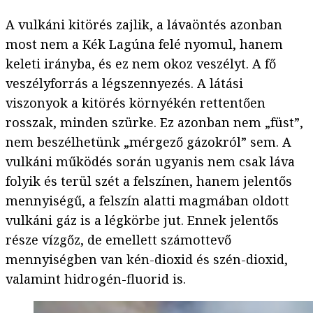
A vulkáni kitörés zajlik, a lávaöntés azonban
most nem a Kék Lagúna felé nyomul, hanem
keleti irányba, és ez nem okoz veszélyt. A fő
veszélyforrás a légszennyezés. A látási
viszonyok a kitörés környékén rettentően
rosszak, minden szürke. Ez azonban nem „füst”,
nem beszélhetünk „mérgező gázokról” sem. A
vulkáni működés során ugyanis nem csak láva
folyik és terül szét a felszínen, hanem jelentős
mennyiségű, a felszín alatti magmában oldott
vulkáni gáz is a légkörbe jut. Ennek jelentős
része vízgőz, de emellett számottevő
mennyiségben van kén-dioxid és szén-dioxid,
valamint hidrogén-fluorid is.