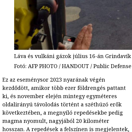
Láva és vulkáni gázok július 16-án Grindaví
Fotó
:
AFP PHOTO / HANDOUT / Public Defense D
Ez az eseménysor 2023 nyarának végén
kezdődött, amikor több ezer földrengés pattant
ki, és november elején mintegy egyméteres
oldalirányú távolodás történt a széthúzó erők
következtében, a megnyíló repedésekbe pedig
magma nyomult, nagyjából 20 kilométer
hosszan. A repedések a felszínen is megjelentek,