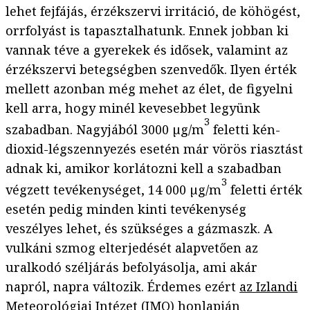
lehet fejfájás, érzékszervi irritáció, de köhögést,
orrfolyást is tapasztalhatunk. Ennek jobban ki
vannak téve a gyerekek és idősek, valamint az
érzékszervi betegségben szenvedők. Ilyen érték
mellett azonban még mehet az élet, de figyelni
kell arra, hogy minél kevesebbet legyünk
3
szabadban. Nagyjából 3000 µg/m
feletti kén-
dioxid-légszennyezés esetén már vörös riasztást
adnak ki, amikor korlátozni kell a szabadban
3
végzett tevékenységet, 14 000 µg/m
feletti érték
esetén pedig minden kinti tevékenység
veszélyes lehet, és szükséges a gázmaszk. A
vulkáni szmog elterjedését alapvetően az
uralkodó széljárás befolyásolja, ami akár
napról, napra változik. Érdemes ezért
az Izlandi
Meteorológiai Intézet (IMO) honlapján