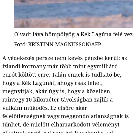
Olvadt láva hömpölyög a Kék Lagúna felé vez
Fotó
:
KRISTINN MAGNUSSON/AFP
A védekezés persze nem kevés pénzbe kerül: az
izlandi kormány már több mint egymilliárd
eurót költött erre. Talán ennek is tudható be,
hogy a Kék Lagúnát, ahogy csak lehet,
megnyitják, akár úgy is, hogy a közelben,
mintegy 10 kilométer távolságban zajlik a
vulkáni működés. Ez elsőre akár
felelőtlenségnek vagy meggondolatlanságnak is
tűnhet, de mielőtt elhamarkodott véleményt
alkotunk erről, azt sem árt figyelembe kell