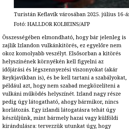
Turistán Keflavík városában 2025. július 16-
Fotó
:
HALLDOR KOLBEINS/AFP
Összességében elmondható, hogy bár jelenleg is
zajlik Izlandon vulkánkitörés, ez egyelőre nem
okoz komolyabb veszélyt. Elsősorban a kitörés
helyszínének környékén kell figyelni az
időjárási és légszennyezési viszonyokat (akár
Reykjavíkban is), és be kell tartani a szabályokat,
például azt, hogy nem szabad megközelíteni a
vulkáni működés helyszínét. Izland nagy része
pedig úgy látogatható, ahogy bármikor, nincs
korlátozás. Egy izlandi látogatásra tehát úgy
készüljünk, mint bármely hazai vagy külföldi
kirándulásra: tervezzük utunkat úgy, hogy