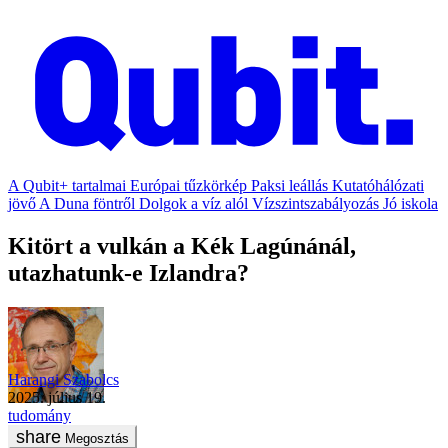
A Qubit+ tartalmai
Európai tűzkörkép
Paksi leállás
Kutatóhálózati
jövő
A Duna föntről
Dolgok a víz alól
Vízszintszabályozás
Jó iskola
Kitört a vulkán a Kék Lagúnánál,
utazhatunk-e Izlandra?
Harangi Szabolcs
2025. július 19.
tudomány
Megosztás