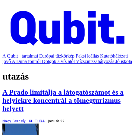
A Qubit+ tartalmai
Európai tűzkörkép
Paksi leállás
Kutatóhálózati
jövő
A Duna föntről
Dolgok a víz alól
Vízszintszabályozás
Jó iskola
utazás
A Prado limitálja a látogatószámot és a
helyiekre koncentrál a tömegturizmus
helyett
Nagy Gergely
KULTÚRA
január 22.