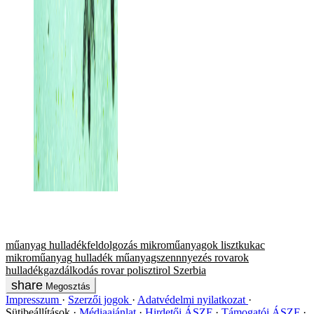
műanyag
hulladékfeldolgozás
mikroműanyagok
lisztkukac
mikroműanyag
hulladék
műanyagszennnyezés
rovarok
hulladékgazdálkodás
rovar
polisztirol
Szerbia
Megosztás
Impresszum
Szerzői jogok
Adatvédelmi nyilatkozat
Sütibeállítások
Médiaajánlat
Hirdetői ÁSZF
Támogatói ÁSZF