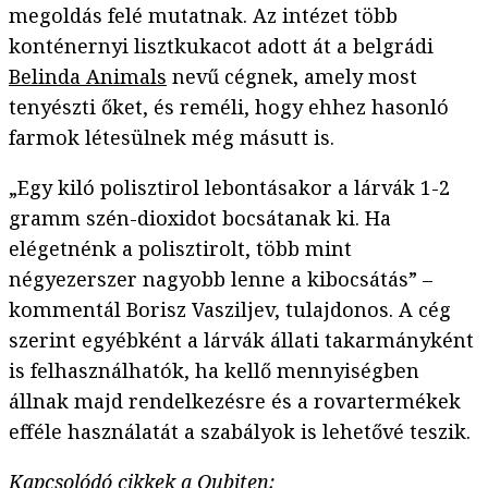
megoldás felé mutatnak. Az intézet több
konténernyi lisztkukacot adott át a belgrádi
Belinda Animals
nevű cégnek, amely most
tenyészti őket, és reméli, hogy ehhez hasonló
farmok létesülnek még másutt is.
„Egy kiló polisztirol lebontásakor a lárvák 1-2
gramm szén-dioxidot bocsátanak ki. Ha
elégetnénk a polisztirolt, több mint
négyezerszer nagyobb lenne a kibocsátás” –
kommentál Borisz Vasziljev, tulajdonos. A cég
szerint egyébként a lárvák állati takarmányként
is felhasználhatók, ha kellő mennyiségben
állnak majd rendelkezésre és a rovartermékek
efféle használatát a szabályok is lehetővé teszik.
Kapcsolódó cikkek a Qubiten: