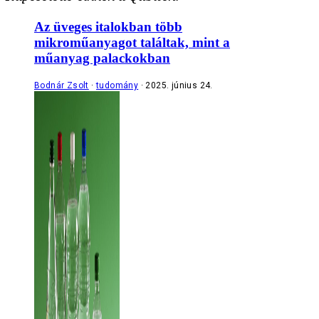
Az üveges italokban több
mikroműanyagot találtak, mint a
műanyag palackokban
Bodnár Zsolt
tudomány
2025. június 24.