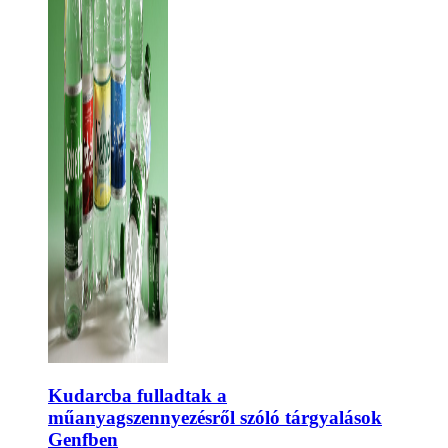
Kudarcba fulladtak a
műanyagszennyezésről szóló tárgyalások
Genfben