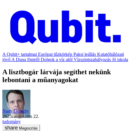
A Qubit+ tartalmai
Európai tűzkörkép
Paksi leállás
Kutatóhálózati
jövő
A Duna föntről
Dolgok a víz alól
Vízszintszabályozás
Jó iskola
A lisztbogár lárvája segíthet nekünk
lebontani a műanyagokat
Nagy Gergely
2025. augusztus 22.
tudomány
Megosztás