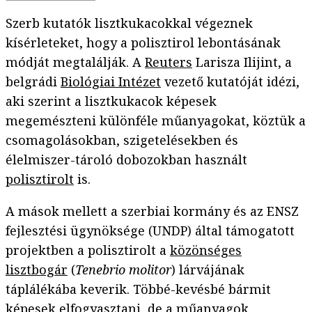
Szerb kutatók lisztkukacokkal végeznek
kísérleteket, hogy a polisztirol lebontásának
módját megtalálják. A
Reuters
Larisza Ilijint, a
belgrádi
Biológiai Intézet
vezető kutatóját idézi,
aki szerint a lisztkukacok képesek
megemészteni különféle műanyagokat, köztük a
csomagolásokban, szigetelésekben és
élelmiszer-tároló dobozokban használt
polisztirolt
is.
A mások mellett a szerbiai kormány és az ENSZ
fejlesztési ügynöksége (UNDP) által támogatott
projektben a polisztirolt a
közönséges
lisztbogár
(
Tenebrio molitor
) lárvájának
táplálékába keverik. Többé-kevésbé bármit
képesek elfogyasztani, de a műanyagok