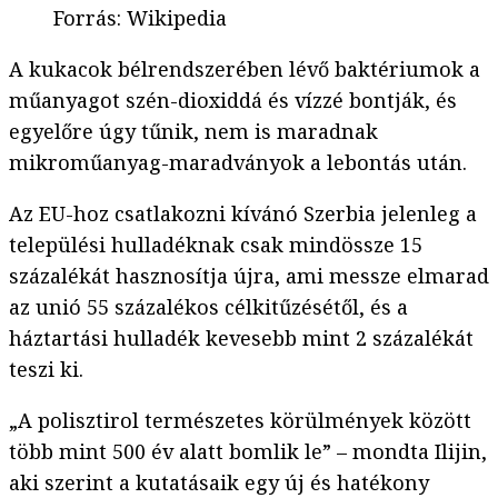
Forrás
:
Wikipedia
A kukacok bélrendszerében lévő baktériumok a
műanyagot szén-dioxiddá és vízzé bontják, és
egyelőre úgy tűnik, nem is maradnak
mikroműanyag-maradványok a lebontás után.
Az EU-hoz csatlakozni kívánó Szerbia jelenleg a
települési hulladéknak csak mindössze 15
százalékát hasznosítja újra, ami messze elmarad
az unió 55 százalékos célkitűzésétől, és a
háztartási hulladék kevesebb mint 2 százalékát
teszi ki.
„A polisztirol természetes körülmények között
több mint 500 év alatt bomlik le” – mondta Ilijin,
aki szerint a kutatásaik egy új és hatékony