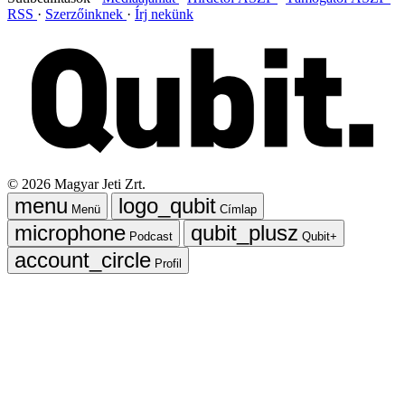
RSS
Szerzőinknek
Írj nekünk
©
2026
Magyar Jeti Zrt.
Menü
Címlap
Podcast
Qubit+
Profil