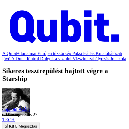
A Qubit+ tartalmai
Európai tűzkörkép
Paksi leállás
Kutatóhálózati
jövő
A Duna föntről
Dolgok a víz alól
Vízszintszabályozás
Jó iskola
Sikeres tesztrepülést hajtott végre a
Starship
Dippold Ádám
2025. augusztus 27.
TECH
Megosztás