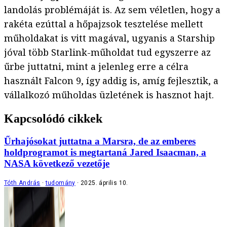
landolás problémáját is. Az sem véletlen, hogy a
rakéta ezúttal a hőpajzsok tesztelése mellett
műholdakat is vitt magával, ugyanis a Starship
jóval több Starlink-műholdat tud egyszerre az
űrbe juttatni, mint a jelenleg erre a célra
használt Falcon 9, így addig is, amíg fejlesztik, a
vállalkozó műholdas üzletének is hasznot hajt.
Kapcsolódó cikkek
Űrhajósokat juttatna a Marsra, de az emberes
holdprogramot is megtartaná Jared Isaacman, a
NASA következő vezetője
Tóth András
tudomány
2025. április 10.