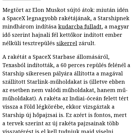
Megtört az Elon Muskot sújtó átok: miután idén
a SpaceX legnagyobb rakétájának, a Starshipnek
mindhárom indítása
kudarcba fulladt
, a magyar
idő szerint hajnali fél kettőkor indított ember
nélküli tesztrepülés
sikerrel
zárult.
A rakétát a SpaceX Starbase állomásáról,
Texasból indították, a 60 perces repülés felénél a
Starship sikeresen pályára állította a magával
szállított Starlink-műholdakat is (illetve ebben
az esetben nem valódi műholdakat, hanem mű-
műholdakat). A rakéta az Indiai-óceán felett tért
vissza a Föld légkörébe, ekkor vizsgáztak a
Starship új hőpajzsai is. Ez azért is fontos, mert
a tervek szerint az új rakéta pajzsainak több
visszatérést is el kell tudniuk majd viselni