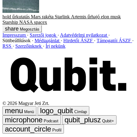
hold
űrkutatás
Mars
rakéta
Starlink
Artemis
űrhajó
elon musk
Starship
NASA
spacex
Megosztás
Impresszum
Szerzői jogok
Adatvédelmi nyilatkozat
Sütibeállítások
Médiaajánlat
Hirdetői ÁSZF
Támogatói ÁSZF
RSS
Szerzőinknek
Írj nekünk
©
2026
Magyar Jeti Zrt.
Menü
Címlap
Podcast
Qubit+
Profil