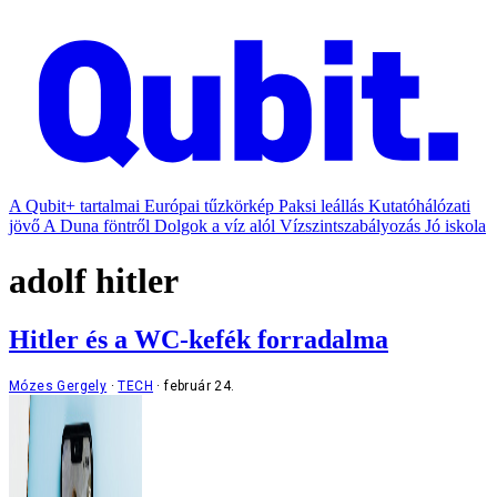
A Qubit+ tartalmai
Európai tűzkörkép
Paksi leállás
Kutatóhálózati
jövő
A Duna föntről
Dolgok a víz alól
Vízszintszabályozás
Jó iskola
adolf hitler
Hitler és a WC-kefék forradalma
Mózes Gergely
TECH
február 24.