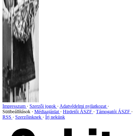
Impresszum
Szerzői jogok
Adatvédelmi nyilatkozat
Sütibeállítások
Médiaajánlat
Hirdetői ÁSZF
Támogatói ÁSZF
RSS
Szerzőinknek
Írj nekünk