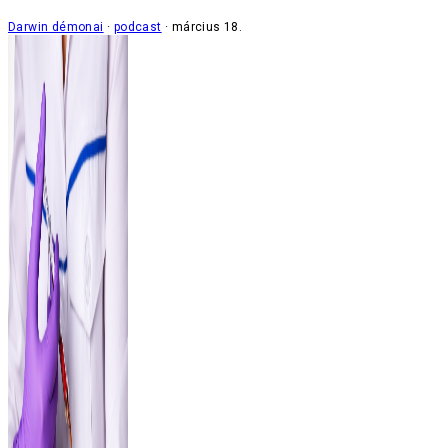
Darwin démonai
podcast
március 18.