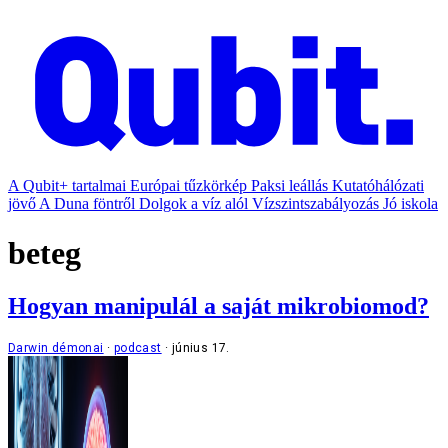
A Qubit+ tartalmai
Európai tűzkörkép
Paksi leállás
Kutatóhálózati
jövő
A Duna föntről
Dolgok a víz alól
Vízszintszabályozás
Jó iskola
beteg
Hogyan manipulál a saját mikrobiomod?
Darwin démonai
podcast
június 17.