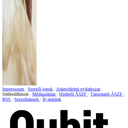
Impresszum
Szerzői jogok
Adatvédelmi nyilatkozat
Sütibeállítások
Médiaajánlat
Hirdetői ÁSZF
Támogatói ÁSZF
RSS
Szerzőinknek
Írj nekünk