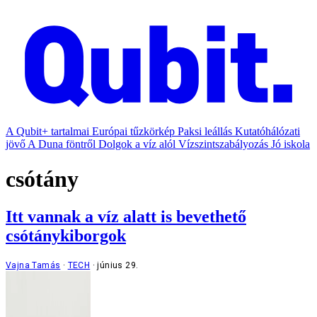
A Qubit+ tartalmai
Európai tűzkörkép
Paksi leállás
Kutatóhálózati
jövő
A Duna föntről
Dolgok a víz alól
Vízszintszabályozás
Jó iskola
csótány
Itt vannak a víz alatt is bevethető
csótánykiborgok
Vajna Tamás
TECH
június 29.