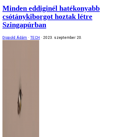
Minden eddiginél hatékonyabb
csótánykiborgot hoztak létre
Szingapúrban
Dippold Ádám
TECH
2023. szeptember 20.