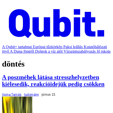
A Qubit+ tartalmai
Európai tűzkörkép
Paksi leállás
Kutatóhálózati
jövő
A Duna föntről
Dolgok a víz alól
Vízszintszabályozás
Jó iskola
döntés
A poszméhek látása stresszhelyzetben
kiélesedik, reakcióidejük pedig csökken
Vajna Tamás
tudomány
június 22.