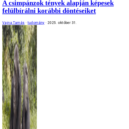
A csimpánzok tények alapján képesek
felülbírálni korábbi döntéseiket
Vajna Tamás
tudomány
2025. október 31.