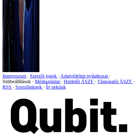
Impresszum
Szerzői jogok
Adatvédelmi nyilatkozat
Sütibeállítások
Médiaajánlat
Hirdetői ÁSZF
Támogatói ÁSZF
RSS
Szerzőinknek
Írj nekünk