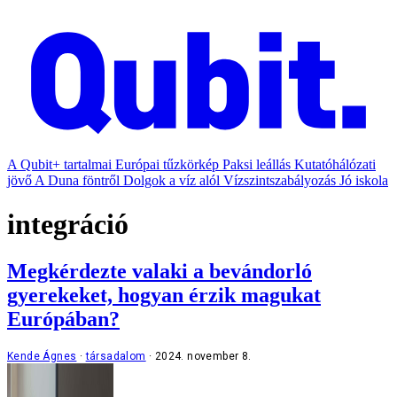
A Qubit+ tartalmai
Európai tűzkörkép
Paksi leállás
Kutatóhálózati
jövő
A Duna föntről
Dolgok a víz alól
Vízszintszabályozás
Jó iskola
integráció
Megkérdezte valaki a bevándorló
gyerekeket, hogyan érzik magukat
Európában?
Kende Ágnes
társadalom
2024. november 8.