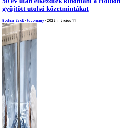
50 év után elkezdték kibontani a Holdon
gyűjtött utolsó kőzetmintákat
Bodnár Zsolt
tudomány
2022. március 11.