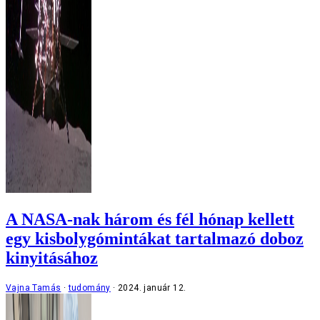
A NASA-nak három és fél hónap kellett
egy kisbolygómintákat tartalmazó doboz
kinyitásához
Vajna Tamás
tudomány
2024. január 12.