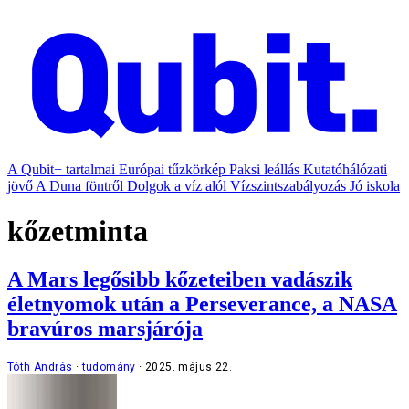
A Qubit+ tartalmai
Európai tűzkörkép
Paksi leállás
Kutatóhálózati
jövő
A Duna föntről
Dolgok a víz alól
Vízszintszabályozás
Jó iskola
kőzetminta
A Mars legősibb kőzeteiben vadászik
életnyomok után a Perseverance, a NASA
bravúros marsjárója
Tóth András
tudomány
2025. május 22.