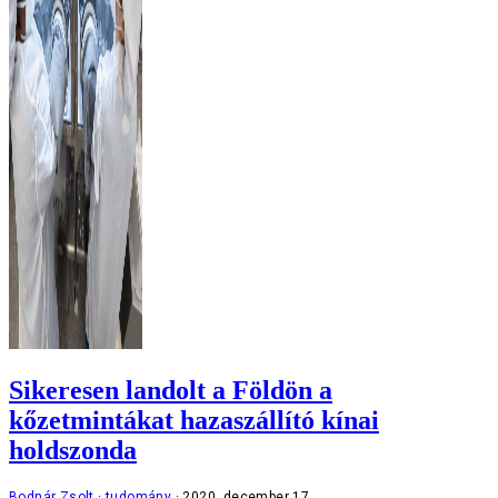
Sikeresen landolt a Földön a
kőzetmintákat hazaszállító kínai
holdszonda
Bodnár Zsolt
tudomány
2020. december 17.