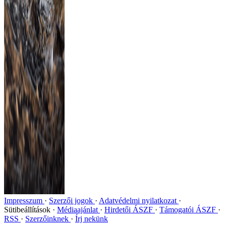
Impresszum
Szerzői jogok
Adatvédelmi nyilatkozat
Sütibeállítások
Médiaajánlat
Hirdetői ÁSZF
Támogatói ÁSZF
RSS
Szerzőinknek
Írj nekünk