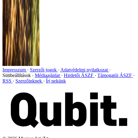
Impresszum
Szerzői jogok
Adatvédelmi nyilatkozat
Sütibeállítások
Médiaajánlat
Hirdetői ÁSZF
Támogatói ÁSZF
RSS
Szerzőinknek
Írj nekünk