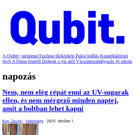
A Qubit+ tartalmai
Európai tűzkörkép
Paksi leállás
Kutatóhálózati
jövő
A Duna föntről
Dolgok a víz alól
Vízszintszabályozás
Jó iskola
napozás
Nem, nem elég répát enni az UV-sugarak
ellen, és nem mérgező minden naptej,
amit a boltban lehet kapni
Kun Zsuzsi
tudomány
2025. október 1.