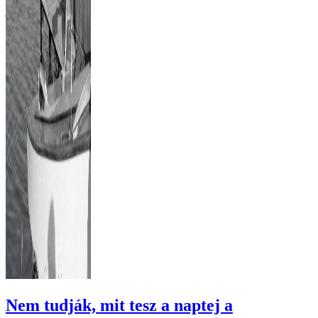
Nem tudják, mit tesz a naptej a