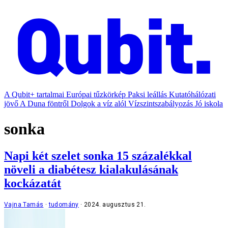
A Qubit+ tartalmai
Európai tűzkörkép
Paksi leállás
Kutatóhálózati
jövő
A Duna föntről
Dolgok a víz alól
Vízszintszabályozás
Jó iskola
sonka
Napi két szelet sonka 15 százalékkal
növeli a diabétesz kialakulásának
kockázatát
Vajna Tamás
tudomány
2024. augusztus 21.