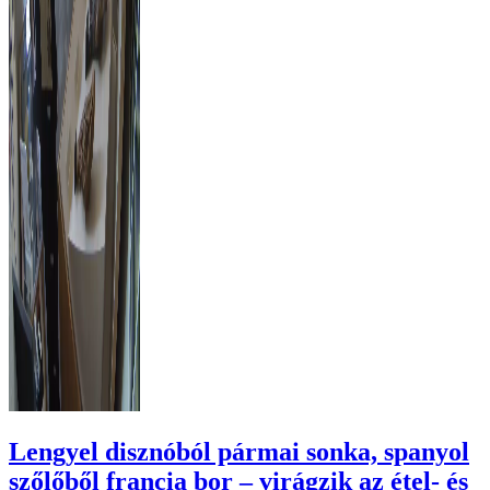
Lengyel disznóból pármai sonka, spanyol
szőlőből francia bor – virágzik az étel- és