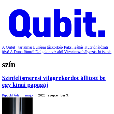
A Qubit+ tartalmai
Európai tűzkörkép
Paksi leállás
Kutatóhálózati
jövő
A Duna föntről
Dolgok a víz alól
Vízszintszabályozás
Jó iskola
szín
Színfelismerési világrekordot állított be
egy kínai papagáj
Dippold Ádám
majom
2025. szeptember 3.