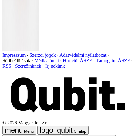
Impresszum
Szerzői jogok
Adatvédelmi nyilatkozat
Sütibeállítások
Médiaajánlat
Hirdetői ÁSZF
Támogatói ÁSZF
RSS
Szerzőinknek
Írj nekünk
©
2026
Magyar Jeti Zrt.
Menü
Címlap