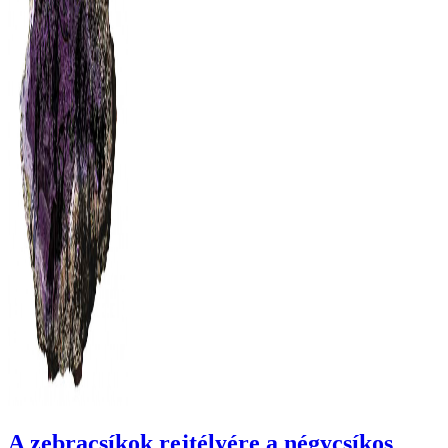
A zebracsíkok rejtélyére a négycsíkos