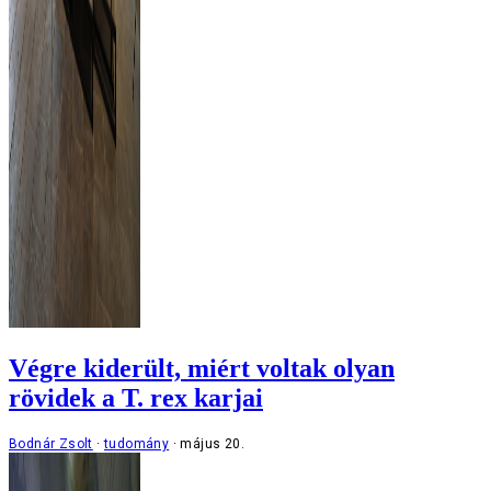
Végre kiderült, miért voltak olyan
rövidek a T. rex karjai
Bodnár Zsolt
tudomány
május 20.