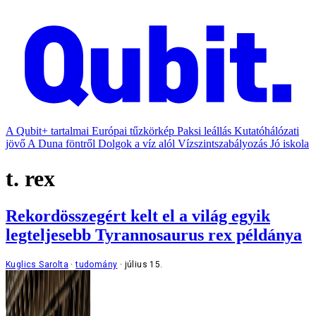
A Qubit+ tartalmai
Európai tűzkörkép
Paksi leállás
Kutatóhálózati
jövő
A Duna föntről
Dolgok a víz alól
Vízszintszabályozás
Jó iskola
t. rex
Rekordösszegért kelt el a világ egyik
legteljesebb Tyrannosaurus rex példánya
Kuglics Sarolta
tudomány
július 15.