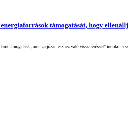
 energiaforrások támogatását, hogy ellenáll
llami támogatását, amit „a józan észhez való visszatéréssel” indokol a 