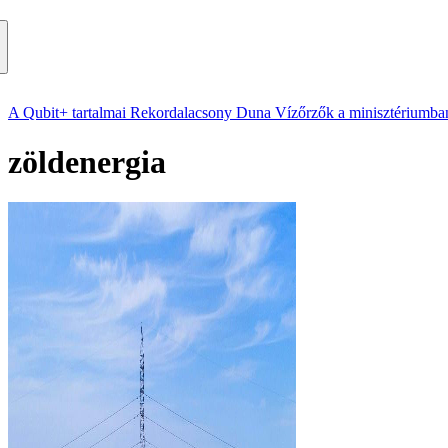
A Qubit+ tartalmai
Rekordalacsony Duna
Vízőrzők a minisztériumba
zöldenergia