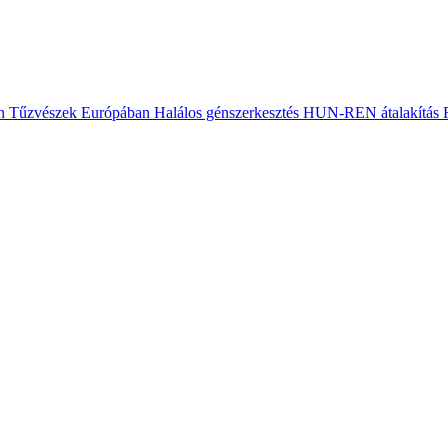
n
Tűzvészek Európában
Halálos génszerkesztés
HUN-REN átalakítás