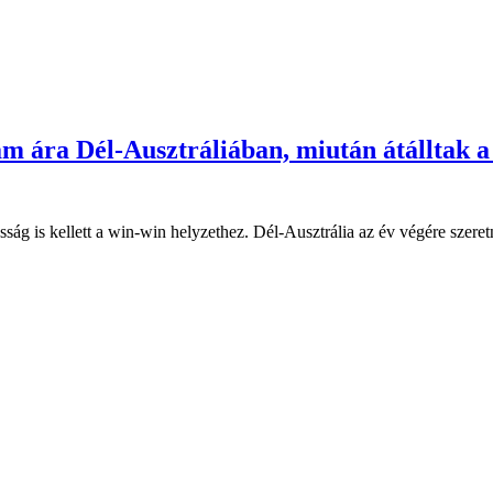
ram ára Dél-Ausztráliában, miután átálltak 
sság is kellett a win-win helyzethez. Dél-Ausztrália az év végére szere