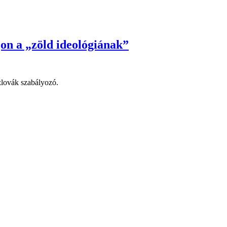
jon a „zöld ideológiának”
szlovák szabályozó.