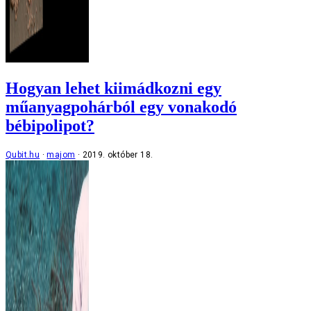
Hogyan lehet kiimádkozni egy
műanyagpohárból egy vonakodó
bébipolipot?
Qubit.hu
majom
2019. október 18.