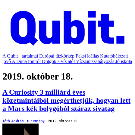
A Qubit+ tartalmai
Európai tűzkörkép
Paksi leállás
Kutatóhálózati
jövő
A Duna föntről
Dolgok a víz alól
Vízszintszabályozás
Jó iskola
2019. október 18.
A Curiosity 3 milliárd éves
kőzetmintáiból megérthetjük, hogyan lett
a Mars kék bolygóból száraz sivatag
Tóth András
tudomány
2019. október 18.