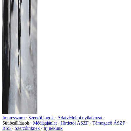
Impresszum
Szerzői jogok
Adatvédelmi nyilatkozat
Sütibeállítások
Médiaajánlat
Hirdetői ÁSZF
Támogatói ÁSZF
RSS
Szerzőinknek
Írj nekünk