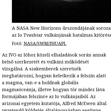
A NASA New Horizons űrszondájának sorozat
az Io Tvashtar vulkánjának hatalmas kitörés
Fotó
:
NASA/SWRI/JHUAPL
Az IVO az Ióhoz közeli elhaladások során annak
belső szerkezetét és vulkáni működését
vizsgálná. A szakemberek szeretnék
meghatározni, hogyan keletkezik a felszín alatt
a magma, van-e a holdnak globális
magmaóceánja, illetve hogyan tör mindez láva
formájában felszínre az Io vulkánjaiból. Az
arizonai egyetem kutatója, Alfred McEwen által
vezetendő küldetés általánosságban segítene