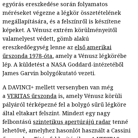
egyórás ereszkedése során folyamatos
méréseket végezne a légkör összetételének
megállapítására, és a felszínről is készítene
képeket. A Vénusz extrém körülményeitől
valamelyest védett, gömb alakú
ereszkedőegység lenne az
első amerikai
űrszonda 1978-óta
, amely a Vénusz légkörébe
lép. A küldetést a NASA Goddard-intézetéből
James Garvin bolygókutató vezeti.
A DAVINCI+ mellett versenyben van még
a
VERITAS űrszonda
is, amely Vénusz körüli
pályáról térképezné fel a bolygó sűrű légköre
által eltakart felszínt. Mindezt egy nagy
felbontású
szintetikus apertúrájú radar
tenné
lehetővé, amelyhez hasonlót használt a Cassini