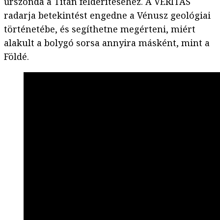
űrszonda a Titán felderítéséhez. A VERITAS
radarja betekintést engedne a Vénusz geológiai
történetébe, és segíthetne megérteni, miért
alakult a bolygó sorsa annyira másként, mint a
Földé.