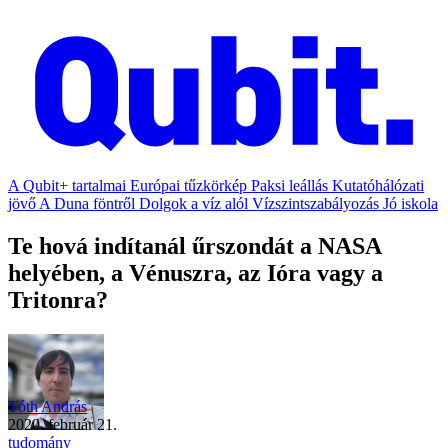
A Qubit+ tartalmai
Európai tűzkörkép
Paksi leállás
Kutatóhálózati
jövő
A Duna föntről
Dolgok a víz alól
Vízszintszabályozás
Jó iskola
Te hová indítanál űrszondát a NASA
helyében, a Vénuszra, az Ióra vagy a
Tritonra?
Tóth András
2020. február 21.
tudomány