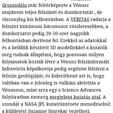
űrszondája
már feltérképezte a Vénusz
majdnem teljes felszínét és domborzatát , de
viszonylag kis felbontásban. A
VERITAS
radarja a
felszínt minimum háromszor részletesebben, a
domborzatot pedig 20-50-szer nagyobb
felbontásban derítené fel. Ezekkel az adatokkal
és a belőlük készített 3D modellekkel a kutatók
meg tudnák állapítani, hogy pontosan milyen
folyamatok hozták létre a Vénusz felszínformáit.
Infravörös képalkotója pedig segítene feltárni a
felszín geológiáját, és kideríthené azt is, hogy
valóban van-e jelenleg is vulkáni aktivitás a
Vénuszon, mint arra egy a Science Advances
folyóiratban nemrég
megjelent kutatás utal
. A
szondát a NASA JPL kutatóintézete menedzselné;
a küldetést Suzanne Smrekar vezetheti.