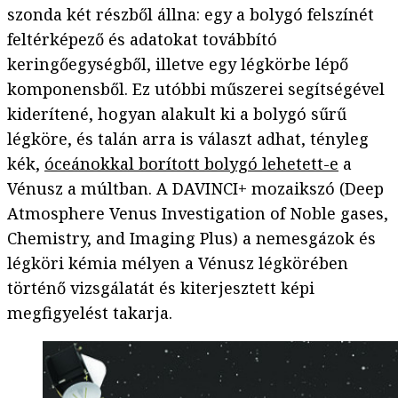
szonda két részből állna: egy a bolygó felszínét
feltérképező és adatokat továbbító
keringőegységből, illetve egy légkörbe lépő
komponensből. Ez utóbbi műszerei segítségével
kiderítené, hogyan alakult ki a bolygó sűrű
légköre, és talán arra is választ adhat, tényleg
kék,
óceánokkal borított bolygó lehetett-e
a
Vénusz a múltban. A DAVINCI+ mozaikszó (Deep
Atmosphere Venus Investigation of Noble gases,
Chemistry, and Imaging Plus) a nemesgázok és
légköri kémia mélyen a Vénusz légkörében
történő vizsgálatát és kiterjesztett képi
megfigyelést takarja.