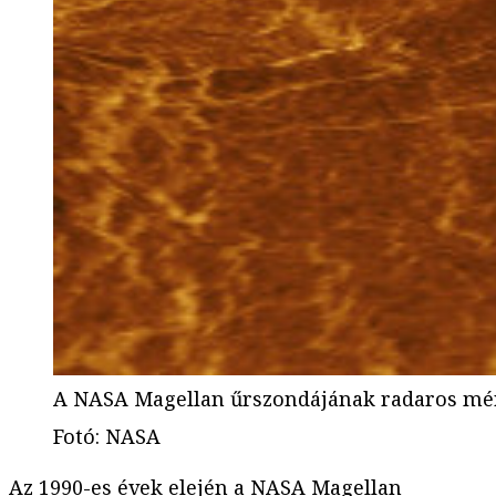
A NASA Magellan űrszondájának radaros mér
Fotó
:
NASA
Az 1990-es évek elején a NASA
Magellan