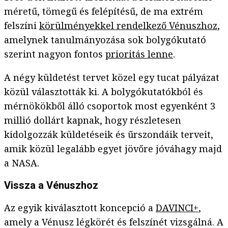
méretű, tömegű és felépítésű, de ma extrém
felszíni
körülményekkel rendelkező Vénuszhoz
,
amelynek tanulmányozása sok bolygókutató
szerint nagyon fontos
prioritás lenne
.
A négy küldetést tervet közel egy tucat pályázat
közül választották ki. A bolygókutatókból és
mérnökökből álló csoportok most egyenként 3
millió dollárt kapnak, hogy részletesen
kidolgozzák küldetéseik és űrszondáik terveit,
amik közül legalább egyet jövőre jóváhagy majd
a NASA.
Vissza a Vénuszhoz
Az egyik kiválasztott koncepció a
DAVINCI+
,
amely a Vénusz légkörét és felszínét vizsgálná. A