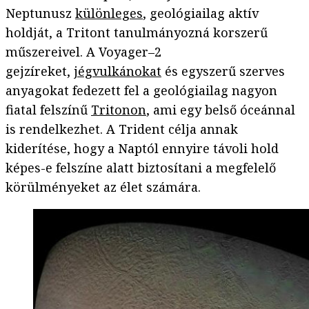
Neptunusz
különleges
, geológiailag aktív
holdját, a Tritont tanulmányozná korszerű
műszereivel. A Voyager–2
gejzíreket,
jégvulkánokat
és egyszerű szerves
anyagokat fedezett fel a geológiailag nagyon
fiatal felszínű
Tritonon
, ami egy belső óceánnal
is rendelkezhet. A Trident célja annak
kiderítése, hogy a Naptól ennyire távoli hold
képes-e felszíne alatt biztosítani a megfelelő
körülményeket az élet számára.