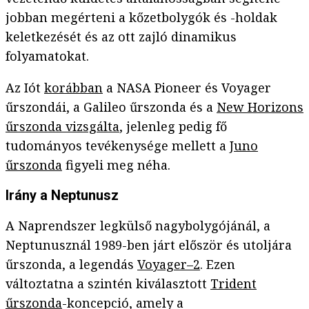
jobban megérteni a kőzetbolygók és -holdak
keletkezését és az ott zajló dinamikus
folyamatokat.
Az Iót
korábban
a NASA Pioneer és Voyager
űrszondái, a Galileo űrszonda és a
New Horizons
űrszonda vizsgálta
, jelenleg pedig fő
tudományos tevékenysége mellett a
Juno
űrszonda
figyeli meg néha.
Irány a Neptunusz
A Naprendszer legkülső nagybolygójánál, a
Neptunusznál 1989-ben járt először és utoljára
űrszonda, a legendás
Voyager–2
. Ezen
változtatna a szintén kiválasztott
Trident
űrszonda
-koncepció, amely a