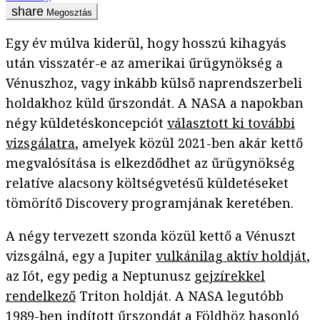
Megosztás
Egy év múlva kiderül, hogy hosszú kihagyás
után visszatér-e az amerikai űrügynökség a
Vénuszhoz, vagy inkább külső naprendszerbeli
holdakhoz küld űrszondát. A NASA a napokban
négy küldetéskoncepciót
választott ki további
vizsgálatra
, amelyek közül 2021-ben akár kettő
megvalósítása is elkezdődhet az űrügynökség
relatíve alacsony költségvetésű küldetéseket
tömörítő Discovery programjának keretében.
A négy tervezett szonda közül kettő a Vénuszt
vizsgálná, egy a Jupiter
vulkánilag aktív holdját
,
az Iót, egy pedig a Neptunusz
gejzírekkel
rendelkező
Triton holdját. A NASA legutóbb
1989-ben indított űrszondát a Földhöz hasonló