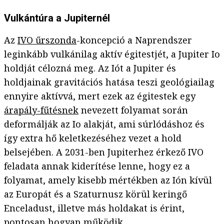
Vulkántúra a Jupiternél
Az
IVO űrszonda
-koncepció a Naprendszer
leginkább vulkánilag aktív égitestjét, a Jupiter Io
holdját célozná meg. Az Iót a Jupiter és
holdjainak gravitációs hatása teszi geológiailag
ennyire aktívvá, mert ezek az égitestek egy
árapály-fűtésnek
nevezett folyamat során
deformálják az Io alakját, ami súrlódáshoz és
így extra hő keletkezéséhez vezet a hold
belsejében. A 2031-ben Jupiterhez érkező IVO
feladata annak kiderítése lenne, hogy ez a
folyamat, amely kisebb mértékben az Ión kívül
az Europát és a Szaturnusz körül keringő
Enceladust, illetve más holdakat is érint,
pontosan hogyan működik.