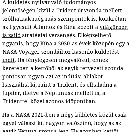
A küldetés nyilvánvaló tudományos
jelentőségén kívül a Trident űrszonda mellett
szólhatnak még más szempontok is, konkrétan
az Egyesült Államok és Kína között a
világűrben
is zajló
stratégiai versengés. Elképzelhető
ugyanis, hogy Kína a 2020-as évek közepén egy a
NASA Voyager szondáihoz
hasonló küldetést
indít
. Ha ténylegesen megvalósul, ennek
keretében a kettőből az egyik tervezett szonda
pontosan ugyan azt az indítási ablakot
használná ki, mint a Trident, és elhaladna a
Jupiter, illetve a Neptunusz mellett is, a
Tridenttel közel azonos időpontban.
Ha a NASA 2021-ben a négy küldetés közül csak
egyet választ ki, nagyon valószínű, hogy az az
egyik Vénusz-szonda lesz. Ha azonban kettőt,