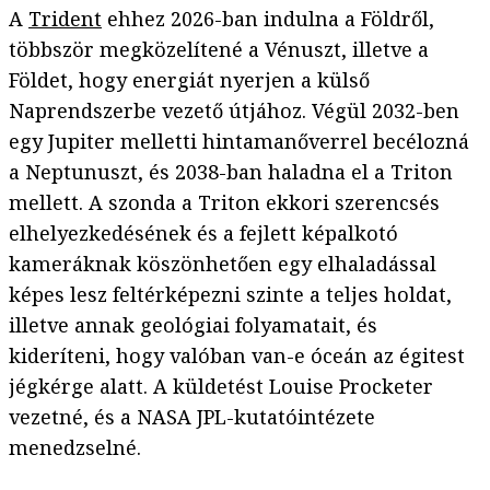
A
Trident
ehhez 2026-ban indulna a Földről,
többször megközelítené a Vénuszt, illetve a
Földet, hogy energiát nyerjen a külső
Naprendszerbe vezető útjához. Végül 2032-ben
egy Jupiter melletti hintamanőverrel becélozná
a Neptunuszt, és 2038-ban haladna el a Triton
mellett. A szonda a Triton ekkori szerencsés
elhelyezkedésének és a fejlett képalkotó
kameráknak köszönhetően egy elhaladással
képes lesz feltérképezni szinte a teljes holdat,
illetve annak geológiai folyamatait, és
kideríteni, hogy valóban van-e óceán az égitest
jégkérge alatt. A küldetést Louise Procketer
vezetné, és a NASA JPL-kutatóintézete
menedzselné.