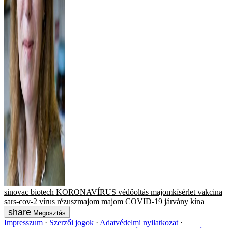
sinovac biotech
KORONAVÍRUS
védőoltás
majomkísérlet
vakcina
sars-cov-2
vírus
rézuszmajom
majom
COVID-19
járvány
kína
Megosztás
Impresszum
Szerzői jogok
Adatvédelmi nyilatkozat