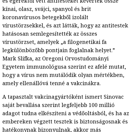
és egerektől vett antitesteket kevertek össze
kínai, olasz, svájci, spanyol és brit
koronavírusos betegekből izolált
vírustörzsekkel, és azt látták, hogy az antitestek
hatásosan semlegesítették az összes
vírustörzset, amelyek „a filogenetikai fa
legkülönbözőbb pontjain foglalnak helyet.”
Mark Slifka, az Oregoni Orvostudományi
Egyetem immunológusa szerint ez afelé mutat,
hogy a vírus nem mutálódik olyan mértékben,
amely ellenállóvá tenné a vakcinákra.
A tapasztalt vakcinagyártóként ismert Sinovac
saját bevallása szerint legfeljebb 100 millió
adagot tudna elkészíteni a védőoltásból, és ha az
embereken végzett tesztek is biztonságosnak és
hatékonynak bizonyulnak, akkor más