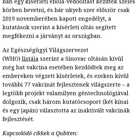
ban egy kísérleti ebola-védőoltást kezdtek széles
körben bevetni, és bár ukyeb szer először csak
2019 novemberében kapott engedélyt, a
kutatások szerint a kísérleti oltás segített
megfékezni a járványt az országban.
Az Egészségügyi Világszervezet
(WHO)
listája
szerint a Sinovac oltásán kívül
még hat vakcina esetében kezdődtek meg az
embereken végzett kísérletek, és ezeken kívül
további 77 vakcinát fejlesztenek világszerte – a
legtöbb projekt valamilyen géntechnológiával
dolgozik, csak három kutatócsoport (két kínai
és egy japán) választotta az inaktivált vakcinák
fejlesztését.
Kapcsolódó cikkek a Qubiten: