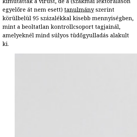
kimutatták a vírust, de a (szakmai lektoráláson
egyelőre át nem esett)
tanulmány
szerint
körülbelül 95 százalékkal kisebb mennyiségben,
mint a beoltatlan kontrollcsoport tagjainál,
amelyeknél mind súlyos tüdőgyulladás alakult
ki.