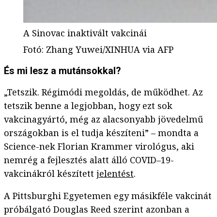
A Sinovac inaktivált vakcinái
Fotó
:
Zhang Yuwei/XINHUA via AFP
És mi lesz a mutánsokkal?
„Tetszik. Régimódi megoldás, de működhet. Az
tetszik benne a legjobban, hogy ezt sok
vakcinagyártó, még az alacsonyabb jövedelmű
országokban is el tudja készíteni” – mondta a
Science-nek Florian Krammer virológus, aki
nemrég a fejlesztés alatt álló COVID–19-
vakcinákról készített
jelentést
.
A Pittsburghi Egyetemen egy másikféle vakcinát
próbálgató Douglas Reed szerint azonban a