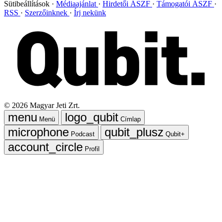
Sütibeállítások
Médiaajánlat
Hirdetői ÁSZF
Támogatói ÁSZF
RSS
Szerzőinknek
Írj nekünk
©
2026
Magyar Jeti Zrt.
Menü
Címlap
Podcast
Qubit+
Profil