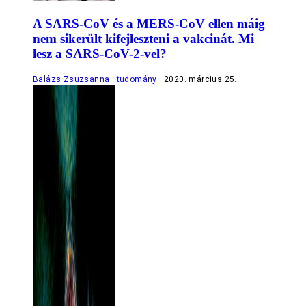
A SARS-CoV és a MERS-CoV ellen máig
nem sikerült kifejleszteni a vakcinát. Mi
lesz a SARS-CoV-2-vel?
Balázs Zsuzsanna
tudomány
2020. március 25.