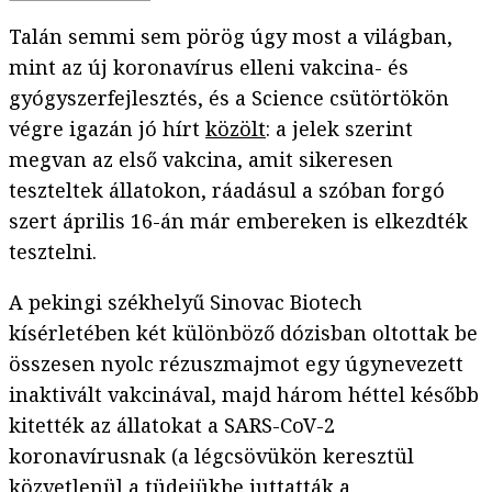
Talán semmi sem pörög úgy most a világban,
mint az új koronavírus elleni vakcina- és
gyógyszerfejlesztés, és a Science csütörtökön
végre igazán jó hírt
közölt
: a jelek szerint
megvan az első vakcina, amit sikeresen
teszteltek állatokon, ráadásul a szóban forgó
szert április 16-án már embereken is elkezdték
tesztelni.
A pekingi székhelyű Sinovac Biotech
kísérletében két különböző dózisban oltottak be
összesen nyolc rézuszmajmot egy úgynevezett
inaktivált vakcinával, majd három héttel később
kitették az állatokat a SARS-CoV-2
koronavírusnak (a légcsövükön keresztül
közvetlenül a tüdejükbe juttatták a