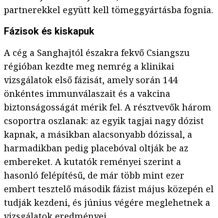
partnerekkel együtt kell tömeggyártásba fognia.
Fázisok és kiskapuk
A cég a Sanghajtól északra fekvő Csiangszu
régióban kezdte meg nemrég a klinikai
vizsgálatok első fázisát, amely során 144
önkéntes immunválaszait és a vakcina
biztonságosságát mérik fel. A résztvevők három
csoportra oszlanak: az egyik tagjai nagy dózist
kapnak, a másikban alacsonyabb dózissal, a
harmadikban pedig placebóval oltják be az
embereket. A kutatók reményei szerint a
hasonló felépítésű, de már több mint ezer
embert tesztelő második fázist május közepén el
tudják kezdeni, és június végére meglehetnek a
vizsgálatok eredményei.