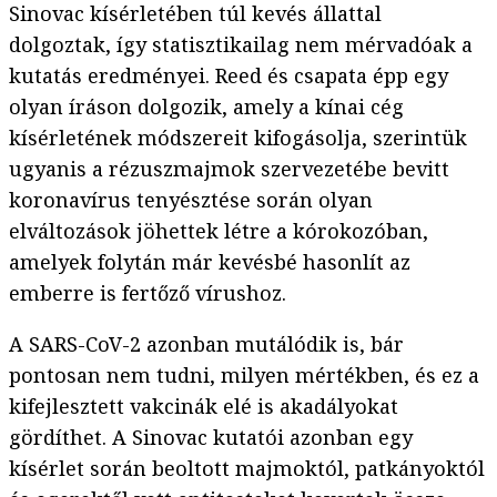
Sinovac kísérletében túl kevés állattal
dolgoztak, így statisztikailag nem mérvadóak a
kutatás eredményei. Reed és csapata épp egy
olyan íráson dolgozik, amely a kínai cég
kísérletének módszereit kifogásolja, szerintük
ugyanis a rézuszmajmok szervezetébe bevitt
koronavírus tenyésztése során olyan
elváltozások jöhettek létre a kórokozóban,
amelyek folytán már kevésbé hasonlít az
emberre is fertőző vírushoz.
A SARS-CoV-2 azonban mutálódik is, bár
pontosan nem tudni, milyen mértékben, és ez a
kifejlesztett vakcinák elé is akadályokat
gördíthet. A Sinovac kutatói azonban egy
kísérlet során beoltott majmoktól, patkányoktól