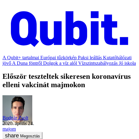
A Qubit+ tartalmai
Európai tűzkörkép
Paksi leállás
Kutatóhálózati
jövő
A Duna föntről
Dolgok a víz alól
Vízszintszabályozás
Jó iskola
Először teszteltek sikeresen koronavírus
elleni vakcinát majmokon
Bodnár Zsolt
2020. április 24.
majom
Megosztás