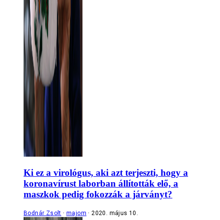
Ki ez a virológus, aki azt terjeszti, hogy a
koronavírust laborban állították elő, a
maszkok pedig fokozzák a járványt?
Bodnár Zsolt
majom
2020. május 10.