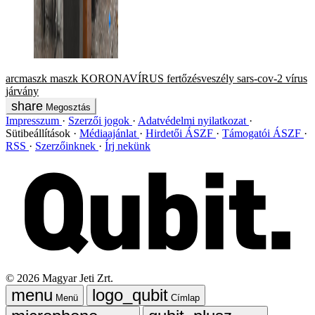
arcmaszk
maszk
KORONAVÍRUS
fertőzésveszély
sars-cov-2
vírus
járvány
Megosztás
Impresszum
Szerzői jogok
Adatvédelmi nyilatkozat
Sütibeállítások
Médiaajánlat
Hirdetői ÁSZF
Támogatói ÁSZF
RSS
Szerzőinknek
Írj nekünk
©
2026
Magyar Jeti Zrt.
Menü
Címlap