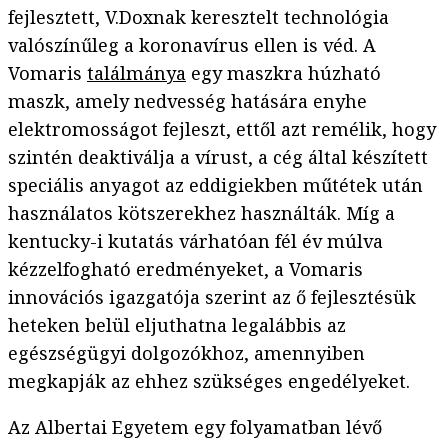
fejlesztett, V.Doxnak keresztelt technológia
valószínűleg a koronavírus ellen is véd. A
Vomaris
találmánya
egy maszkra húzható
maszk, amely nedvesség hatására enyhe
elektromosságot fejleszt, ettől azt remélik, hogy
szintén deaktiválja a vírust, a cég által készített
speciális anyagot az eddigiekben műtétek után
használatos kötszerekhez használták. Míg a
kentucky-i kutatás várhatóan fél év múlva
kézzelfogható eredményeket, a Vomaris
innovációs igazgatója szerint az ő fejlesztésük
heteken belül eljuthatna legalábbis az
egészségügyi dolgozókhoz, amennyiben
megkapják az ehhez szükséges engedélyeket.
Az Albertai Egyetem egy folyamatban lévő