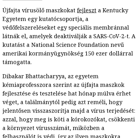
Újfajta vírusölő maszkokat
fejleszt
a Kentucky
Egyetem egy kutatócsoportja, a
védőfelszereléseket egy speciális membránnal
látnák el, amelyek deaktiválják a SARS-CoV-2-t. A
kutatást a National Science Foundation nevű
amerikai kormányügynökség 150 ezer dollárral
támogatta.
Dibakar Bhattacharyya, az egyetem
kémiaprofesszora szerint az újfajta maszkok
fejlesztése és tesztelése hat hónap múlva érhet
véget, a találmánytól pedig azt reméli, hogy
jelentősen visszaszorítja majd a vírus terjedését:
azzal, hogy meg is köti a kórokozókat, csökkenti
a környezet vírusszámát, miközben a
felhasználót is védi, így az ilyen maszkokra