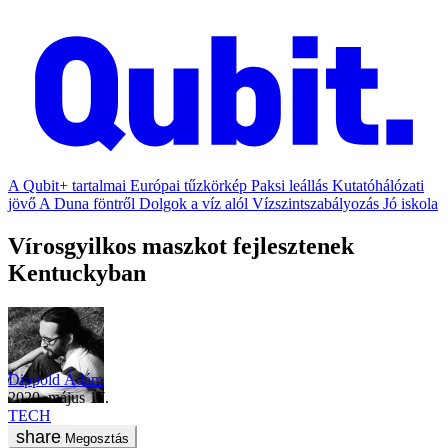
A Qubit+ tartalmai
Európai tűzkörkép
Paksi leállás
Kutatóhálózati
jövő
A Duna föntről
Dolgok a víz alól
Vízszintszabályozás
Jó iskola
Vírosgyilkos maszkot fejlesztenek
Kentuckyban
Dippold Ádám
2020. május 17.
TECH
Megosztás