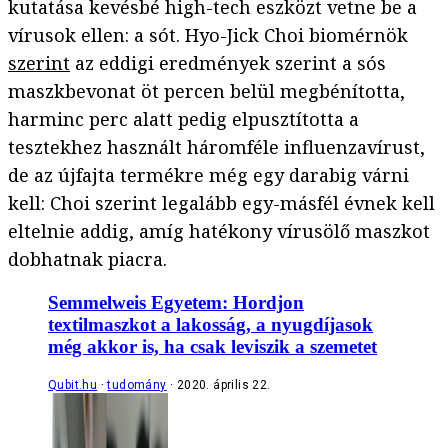
kutatása kevésbé high-tech eszközt vetne be a
vírusok ellen: a sót. Hyo-Jick Choi biomérnök
szerint
az eddigi eredmények szerint a sós
maszkbevonat öt percen belül megbénította,
harminc perc alatt pedig elpusztította a
tesztekhez használt háromféle influenzavírust,
de az újfajta termékre még egy darabig várni
kell: Choi szerint legalább egy-másfél évnek kell
eltelnie addig, amíg hatékony vírusölő maszkot
dobhatnak piacra.
Semmelweis Egyetem: Hordjon
textilmaszkot a lakosság, a nyugdíjasok
még akkor is, ha csak leviszik a szemetet
Qubit.hu
tudomány
2020. április 22.