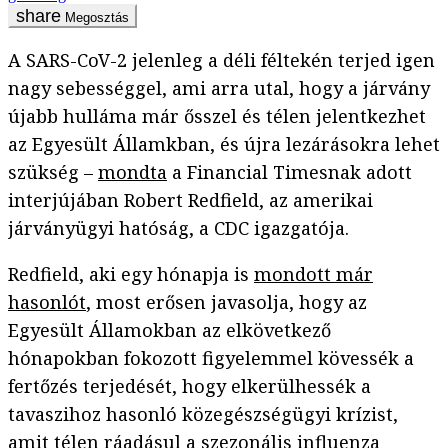
Megosztás
A SARS-CoV-2 jelenleg a déli féltekén terjed igen
nagy sebességgel, ami arra utal, hogy a járvány
újabb hulláma már ősszel és télen jelentkezhet
az Egyesült Államkban, és újra lezárásokra lehet
szükség –
mondta
a Financial Timesnak adott
interjújában Robert Redfield, az amerikai
járványügyi hatóság, a CDC igazgatója.
Redfield, aki egy hónapja is
mondott már
hasonlót
, most erősen javasolja, hogy az
Egyesült Államokban az elkövetkező
hónapokban fokozott figyelemmel kövessék a
fertőzés terjedését, hogy elkerülhessék a
tavaszihoz hasonló közegészségügyi krízist,
amit télen ráadásul a szezonális influenza