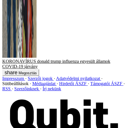
KORONAVÍRUS
donald trump
influenza
egyesült államok
COVID-19
járvány
Megosztás
Impresszum
Szerzői jogok
Adatvédelmi nyilatkozat
Sütibeállítások
Médiaajánlat
Hirdetői ÁSZF
Támogatói ÁSZF
RSS
Szerzőinknek
Írj nekünk