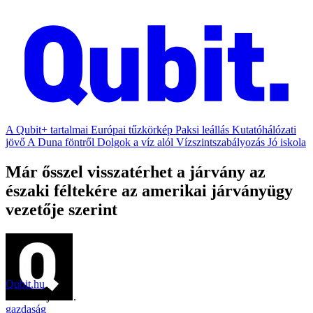
A Qubit+ tartalmai
Európai tűzkörkép
Paksi leállás
Kutatóhálózati
jövő
A Duna föntről
Dolgok a víz alól
Vízszintszabályozás
Jó iskola
Már ősszel visszatérhet a járvány az
északi féltekére az amerikai járványügy
vezetője szerint
Qubit.hu
2020. május 21.
gazdaság