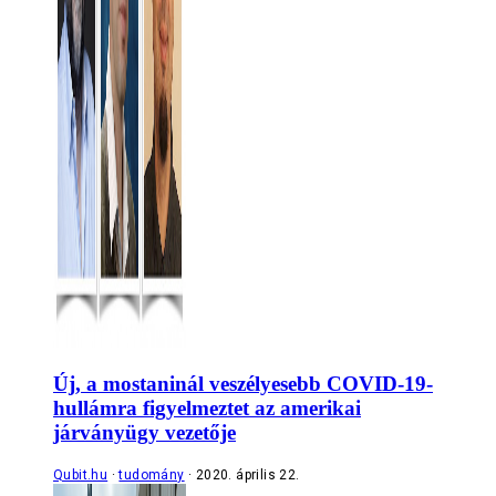
Új, a mostaninál veszélyesebb COVID-19-
hullámra figyelmeztet az amerikai
járványügy vezetője
Qubit.hu
tudomány
2020. április 22.