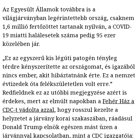
Az Egyesült Államok továbbra is a
világjárványban legérintettebb ország, csaknem
1,6 millió fertőzöttet tartanak nyilván, a COVID-
19 miatti halálesetek száma pedig 95 ezer
közelében jár.
„Ez az egyszerű kis légúti patogén tényleg
térdre kényszerítette az országomat, és igazából
nincs ember, akit hibáztatnánk érte. Ez a nemzet
évtizedek óta felékszületetlen volt erre.”
Redfieldnek ez az utóbbi megjegyzése azért is
érdekes, mert az elmúlt napokban a
Fehér Ház a
CDC-t vádolta azzal
, hogy rosszul kezelte a
helyzetet a járvány korai szakaszában, ráadásul
Donald Trump elnök egészen mást üzen a
járvánnyal kapcsolatban, mint a CDC igazgatója: