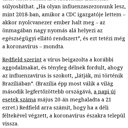
súlyosbíthat. „Ha olyan influenzaszezonunk lesz,
mint 2018-ban, amikor a CDC igazgatóje lettem –
akkor nyolcvanezer ember halt meg – az
önmagában nagy nyomás alá helyezi az
egészségügyi ellátó rendszert”, és ezt tetézi még
a koronavírus – mondta.
Redfield szerint
a vírus beigazolta a korábbi
aggodalmakat, és tényleg délnek fordult, ahogy
az influenzavírus is szokott, „látják, mi történik
Brazíliában”. (Brazília épp most válik a világ
második legfertőzöttebb országává,
a napi új
esetek száma
május 20-án meghaladta a 21
ezret.) Redfield arra számít, hogy ha a déli
féltekével végzett, a koronavírus északra települ
vissza.