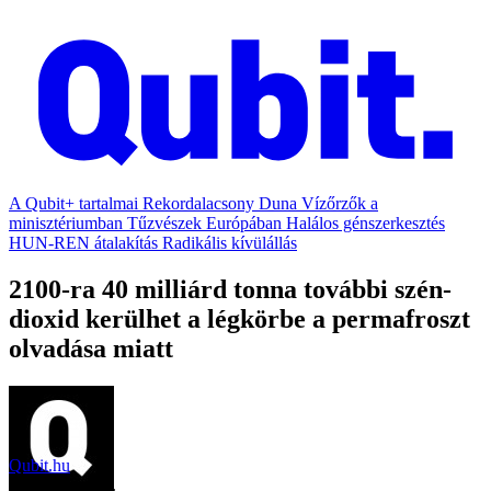
A Qubit+ tartalmai
Rekordalacsony Duna
Vízőrzők a
minisztériumban
Tűzvészek Európában
Halálos génszerkesztés
HUN-REN átalakítás
Radikális kívülállás
2100-ra 40 milliárd tonna további szén-
dioxid kerülhet a légkörbe a permafroszt
olvadása miatt
Qubit.hu
2020. július 21.