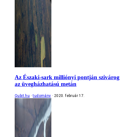
Az Északi-sark milliónyi pontján szivárog
az üvegházhatású metán
Qubit.hu
tudomány
2020. február 17.