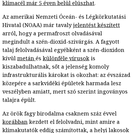
klímacél már 5 éven belül elúszhat
.
Az amerikai Nemzeti Óceán- és Légkörkutatási
Hivatal (NOAA) már tavaly
jelentést készített
arról, hogy a permafroszt olvadásával
megindult a szén-dioxid-szivárgás. A fagyott
talaj felolvadásával egyébként a szén-dioxidon
kívül
metán
és
különféle vírusok
is
kiszabadulhatnak, sőt a jelenség komoly
infrastrukturális károkat is okozhat: az évszázad
közepére a sarkvidéki épületek harmada lesz
veszélyben amiatt, mert szó szerint ingoványos
talajra épült.
Az örök fagy birodalma csaknem száz évvel
korábban
kezdett el felolvadni, mint amire a
klímakutatók eddig számítottak, a helyi lakosok