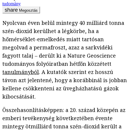
tudomány
Megosztás
Nyolcvan éven belül mintegy 40 milliárd tonna
szén-dioxid kerülhet a légkörbe, ha a
hőmérséklet-emelkedés miatt tartósan
megolvad a permafroszt, azaz a sarkvidéki
fagyott talaj – derült ki a Nature Geoscience
tudományos folyóiratban hétfőn közzétett
tanulmányból
. A kutatók szerint ez hosszú
távon azt jelentené, hogy a korábbinál is jobban
kellene csökkenteni az üvegházhatású gázok
kibocsátását.
Összehasonlításképpen: a 20. század közepén az
emberi tevékenység következtében évente
mintegy ötmilliárd tonna szén-dioxid került a