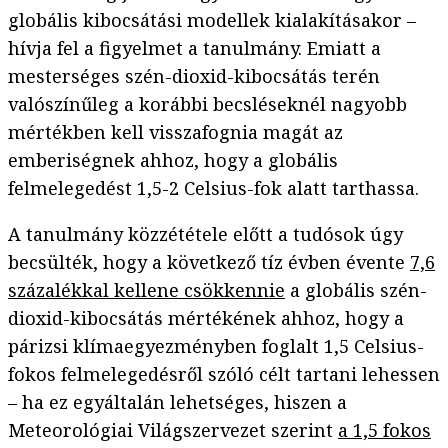
globális kibocsátási modellek kialakításakor –
hívja fel a figyelmet a tanulmány. Emiatt a
mesterséges szén-dioxid-kibocsátás terén
valószínűleg a korábbi becsléseknél nagyobb
mértékben kell visszafognia magát az
emberiségnek ahhoz, hogy a globális
felmelegedést 1,5-2 Celsius-fok alatt tarthassa.
A tanulmány közzététele előtt a tudósok úgy
becsülték, hogy a következő tíz évben évente
7,6
százalékkal kellene csökkennie
a globális szén-
dioxid-kibocsátás mértékének ahhoz, hogy a
párizsi klímaegyezményben foglalt 1,5 Celsius-
fokos felmelegedésről szóló célt tartani lehessen
– ha ez egyáltalán lehetséges, hiszen a
Meteorológiai Világszervezet szerint
a 1,5 fokos