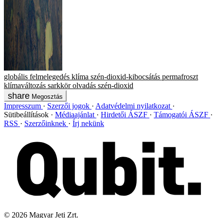
globális felmelegedés
klíma
szén-dioxid-kibocsátás
permafroszt
klímaváltozás
sarkkör
olvadás
szén-dioxid
Megosztás
Impresszum
Szerzői jogok
Adatvédelmi nyilatkozat
Sütibeállítások
Médiaajánlat
Hirdetői ÁSZF
Támogatói ÁSZF
RSS
Szerzőinknek
Írj nekünk
©
2026
Magyar Jeti Zrt.