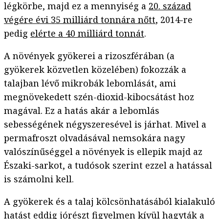
légkörbe, majd ez a mennyiség a
20. század
végére évi 35 milliárd tonnára nőtt
, 2014-re
pedig
elérte a 40 milliárd tonnát
.
A növények gyökerei a rizoszférában (a
gyökerek közvetlen közelében) fokozzák a
talajban lévő mikrobák lebomlását, ami
megnövekedett szén-dioxid-kibocsátást hoz
magával. Ez a hatás akár a lebomlás
sebességének négyszeresével is járhat. Mivel a
permafroszt olvadásával nemsokára nagy
valószínűséggel a növények is ellepik majd az
Északi-sarkot, a tudósok szerint ezzel a hatással
is számolni kell.
A gyökerek és a talaj kölcsönhatásából kialakuló
hatást eddig jórészt figyelmen kívül hagyták a