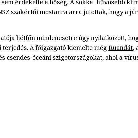
n sem érdekelte a hőség. A sokkal hűvösebb kl
NSZ szakértői mostanra arra jutottak, hogy a j
ja hétfőn mindenesetre úgy nyilatkozott, hogy
i terjedés. A főigazgató kiemelte még
Ruandát
,
és csendes-óceáni szigetországokat, ahol a víru