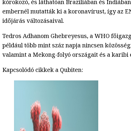
kórokozó, és láthatóan Brazíliában és Indiába
embernél mutatták ki a koronavírust, így az E
időjárás változásaival.
Tedros Adhanom Ghebreyesus, a WHO főigazgató
például több mint száz napja nincsen közösség
valamint a Mekong-folyó országait és a karibi 
Kapcsolódó cikkek a Qubiten: