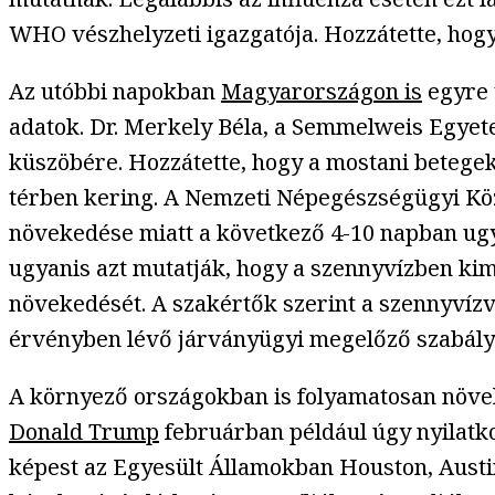
WHO vészhelyzeti igazgatója. Hozzátette, hogy 
Az utóbbi napokban
Magyarországon is
egyre 
adatok. Dr. Merkely Béla, a Semmelweis Egye
küszöbére. Hozzátette, hogy a mostani betegek
térben kering. A Nemzeti Népegészségügyi Kö
növekedése miatt a következő 4-10 napban ug
ugyanis azt mutatják, hogy a szennyvízben k
növekedését. A szakértők szerint a szennyvízvi
érvényben lévő járványügyi megelőző szabály
A környező országokban is folyamatosan növek
Donald Trump
februárban például úgy nyilatko
képest az Egyesült Államokban Houston, Austin