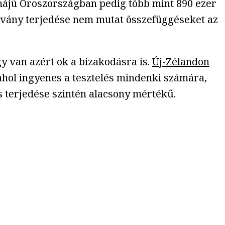
ímájú Oroszországban pedig több mint 890 ezer
árvány terjedése nem mutat összefüggéseket az
 van azért ok a bizakodásra is.
Új-Zélandon
 ahol ingyenes a tesztelés mindenki számára,
s terjedése szintén alacsony mértékű.