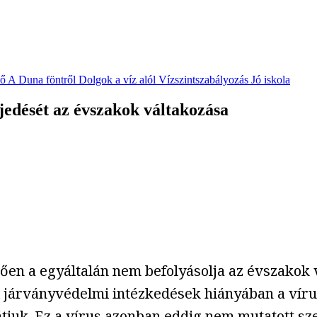
vő
A Duna föntről
Dolgok a víz alól
Vízszintszabályozás
Jó iskola
edését az évszakok váltakozása
rően a egyáltalán nem befolyásolja az évszakok 
 járványvédelmi intézkedések hiányában a víru
átjuk. Ez a vírus azonban eddig nem mutatott sz