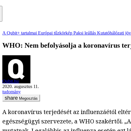
A Qubit+ tartalmai
Európai tűzkörkép
Paksi leállás
Kutatóhálózati jö
WHO: Nem befolyásolja a koronavírus terj
Qubit.hu
2020. augusztus 11.
tudomány
Megosztás
A koronavírus terjedését az influenzáétól elté
egészségügyi szervezete, a WHO szakértői. „A
mutatnak. Legalábbis az influenza esetén ezt l