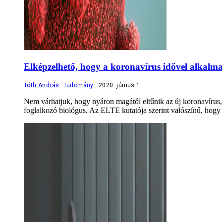
Elképzelhető, hogy a koronavírus idővel alkalma
Tóth András
tudomány
2020. június 1.
Nem várhatjuk, hogy nyáron magától eltűnik az új koronavírus, 
foglalkozó biológus. Az ELTE kutatója szerint valószínű, hogy 