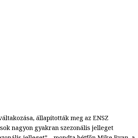
váltakozása, állapították meg az ENSZ
sok nagyon gyakran szezonális jelleget
ezonális jelleget” – mondta hétfőn Mike Ryan, a