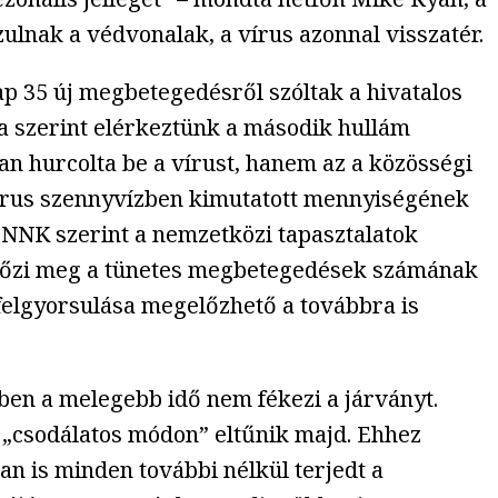
zulnak a védvonalak, a vírus azonnal visszatér.
ap 35 új megbetegedésről szóltak a hivatalos
ja szerint elérkeztünk a második hullám
an hurcolta be a vírust, hanem az a közösségi
írus szennyvízben kimutatott mennyiségének
NNK szerint a nemzetközi tapasztalatok
előzi meg a tünetes megbetegedések számának
 felgyorsulása megelőzhető a továbbra is
ben a melegebb idő nem fékezi a járványt.
 „csodálatos módon” eltűnik majd. Ehhez
n is minden további nélkül terjedt a