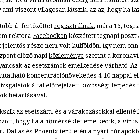
ami viszont világosan látszik, az az, hogy ha la
több új fertőzöttet
regisztrálnak
, mára 15, tegn
tem rektora
Facebookon
közzétett tegnapi poszt
 jelentős része nem volt külföldön, így nem onn
zpont előző napi
közleménye
szerint a koronav
yancsak az esetszámok emelkedése várható. Az 
imutatható koncentrációnövekedés 4-10 nappal 
zsgálatok által előrejelzett közösségi terjedés
ok betartásával.
szik az esetszám, és a várakozásokkal ellentét
zott, hogy ha a hőmérséklet emelkedik, a vírus
, Dallas és Phoenix területén a nyári hónapokba