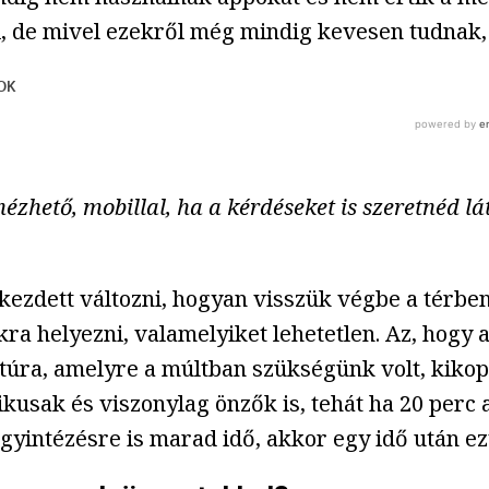
ni, de mivel ezekről még mindig kevesen tudnak
zhető, mobillal, ha a kérdéseket is szeretnéd látn
lkezdett változni, hogyan visszük végbe a térben
íkra helyezni, valamelyiket lehetetlen. Az, hogy
túra, amelyre a múltban szükségünk volt, kikopik
sak és viszonylag önzők is, tehát ha 20 perc a
yintézésre is marad idő, akkor egy idő után ezt