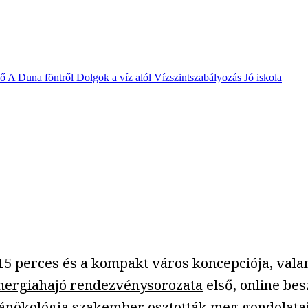
vő
A Duna föntről
Dolgok a víz alól
Vízszintszabályozás
Jó iskola
15 perces és a kompakt város koncepciója, vala
nergiahajó rendezvénysorozata
első, online bes
ökológia szakember osztották meg gondolataika