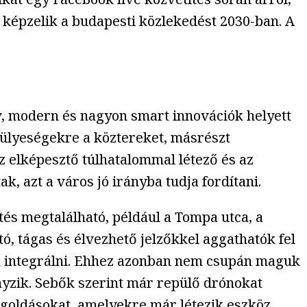
 képzelik a budapesti közlekedést 2030-ban. A
v, modern és nagyon smart innovációk helyett
 hülyeségekre a köztereket, másrészt
az elképesztő túlhatalommal létező és az
k, azt a város jó irányba tudja fordítani.
s megtalálható, például a Tompa utca, a
ó, tágas és élvezhető jelzőkkel aggathatók fel
en integrálni. Ehhez azonban nem csupán maguk
nyzik. Sebők szerint már repülő drónokat
oldásokat, amelyekre már létezik eszköz.