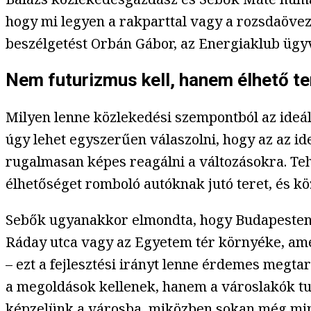
hogy mi legyen a rakparttal vagy a rozsdaövez
beszélgetést Orbán Gábor, az Energiaklub ügy
Nem futurizmus kell, hanem élhető te
Milyen lenne közlekedési szempontból az ideál
úgy lehet egyszerűen válaszolni, hogy az az id
rugalmasan képes reagálni a változásokra. Tehá
élhetőséget romboló autóknak jutó teret, és köz
Sebők ugyanakkor elmondta, hogy Budapesten s
Ráday utca vagy az Egyetem tér környéke, amely
– ezt a fejlesztési irányt lenne érdemes megt
a megoldások kellenek, hanem a városlakók tud
képzelünk a városba, miközben sokan még min