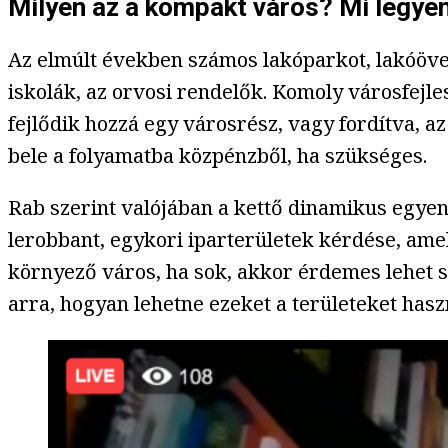
Milyen az a kompakt város? Mi legye
Az elmúlt években számos lakóparkot, lakóöveze
iskolák, az orvosi rendelők. Komoly városfejles
fejlődik hozzá egy városrész, vagy fordítva, a
bele a folyamatba közpénzből, ha szükséges.
Rab szerint valójában a kettő dinamikus egyen
lerobbant, egykori iparterületek kérdése, ame
környező város, ha sok, akkor érdemes lehet st
arra, hogyan lehetne ezeket a területeket haszn