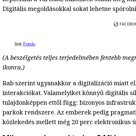
Digitális megoldásokkal sokat lehetne spórol
Forrás
(A beszélgetés teljes terjedelmében fentebb megné
ikonra.)
Rab szerint ugyanakkor a digitalizáció miatt e
interakciókat. Valamelyiket könnyű digitális s
tulajdonképpen ettől függ: bizonyos infrastruk
parkok rendszere. Az emberek pedig pragmatiku
közlekedés mellett még 20 perc elektronikus üg