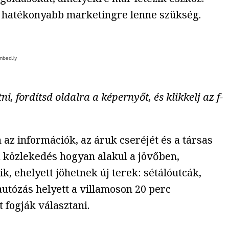
, hatékonyabb marketingre lenne szükség.
i, fordítsd oldalra a képernyőt, és klikkelj az f-
 az információk, az áruk cseréjét és a társas
 a közlekedés hogyan alakul a jövőben,
, ehelyett jöhetnek új terek: sétálóutcák,
utózás helyett a villamoson 20 perc
 fogják választani.