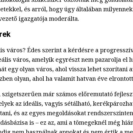
etekkel, és arról, hogy úgy általában milyennek
vezető igazgatója moderálta.
rek
is város? Édes szerint a kérdésre a progresszí
eális város, amelyik egyrészt nem pazarolja el
t egy olyan város, ahol vissza lehet szorítani 
ben olyan, ahol ha valamit hatvan éve elrontotta
zigetszerűen már számos előremutató fejleszté
ek az ideális, vagyis sétálható, kerékpározhat
artani, és az egyes megoldásokat rendszerszint
ásbázisa is – ez az, ami a tömegeknél még hiá
dig nem használnak appokat és nem értik a meg