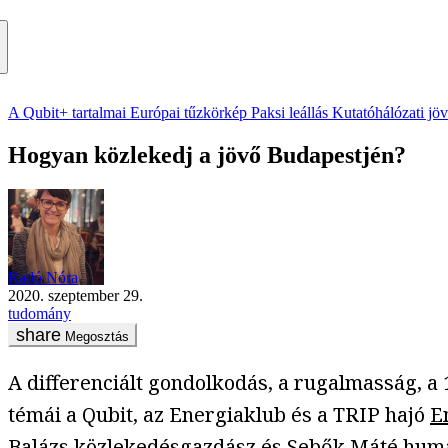
A Qubit+ tartalmai
Európai tűzkörkép
Paksi leállás
Kutatóhálózati jö
Hogyan közlekedj a jövő Budapestjén?
Radó Nóra
2020. szeptember 29.
tudomány
Megosztás
A differenciált gondolkodás, a rugalmasság, a 
témái a Qubit, az Energiaklub és a TRIP hajó
E
Balázs közlekedésgazdász és Sebők Máté humán