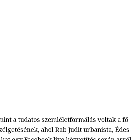
mint a tudatos szemléletformálás voltak a fő
zélgetésének, ahol Rab Judit urbanista, Édes
t egy Facebook live közvetítés során arról,