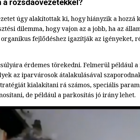
n a rozsdaövezetekkel?
tet úgy alakítottak ki, hogy hiányzik a hozzá k
ztési dilemma, hogy vajon az a jobb, ha az állam
z organikus fejlődéshez igazítják az igényeket, 
súlyára érdemes törekedni. Felmerül például a 
lyek az iparvárosok átalakulásával szaporodnak
ratégiát kialakítani rá számos, speciális paramé
osítani, de például a parkosítás jó irány lehet.