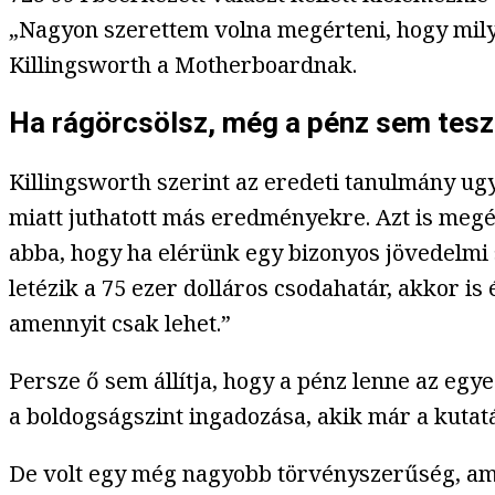
„Nagyon szerettem volna megérteni, hogy milye
Killingsworth a Motherboardnak.
Ha rágörcsölsz, még a pénz sem tes
Killingsworth szerint az eredeti tanulmány u
miatt juthatott más eredményekre. Azt is megé
abba, hogy ha elérünk egy bizonyos jövedelmi s
letézik a 75 ezer dolláros csodahatár, akkor i
amennyit csak lehet.”
Persze ő sem állítja, hogy a pénz lenne az egy
a boldogságszint ingadozása, akik már a kutatá
De volt egy még nagyobb törvényszerűség, ami