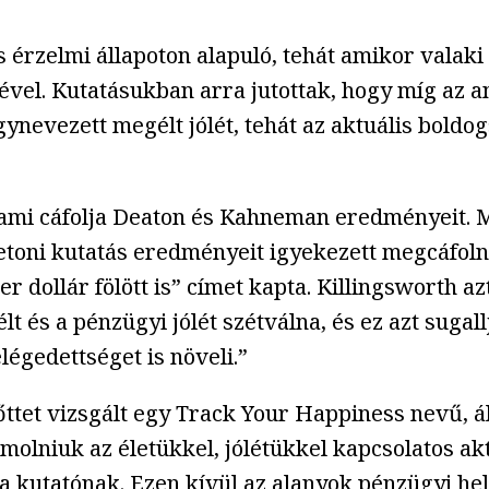
lis érzelmi állapoton alapuló, tehát amikor valak
ével. Kutatásukban arra jutottak, hogy míg az a
gynevezett megélt jólét, tehát az aktuális bold
 ami cáfolja Deaton és Kahneman eredményeit. 
cetoni kutatás eredményeit igyekezett megcáfoln
 dollár fölött is” címet kapta. Killingsworth a
lt és a pénzügyi jólét szétválna, és ez azt sug
elégedettséget is növeli.”
ttet vizsgált egy Track Your Happiness nevű, ál
olniuk az életükkel, jólétükkel kapcsolatos aktu
 a kutatónak. Ezen kívül az alanyok pénzügyi hel