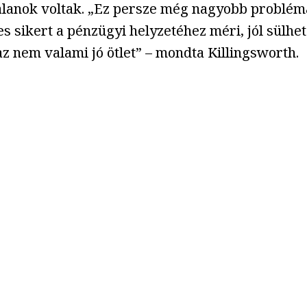
alanok voltak. „Ez persze még nagyobb probléma
yes sikert a pénzügyi helyzetéhez méri, jól sülhe
az nem valami jó ötlet” – mondta Killingsworth.