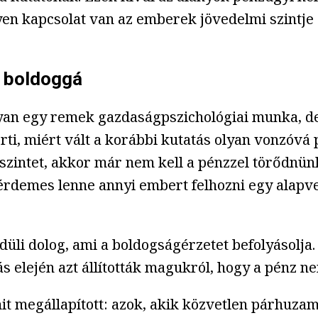
n kapcsolat van az emberek jövedelmi szintje és
z boldoggá
gyan egy remek gazdaságpszichológiai munka, de
rti, miért vált a korábbi kutatás olyan vonzóv
zintet, akkor már nem kell a pénzzel törődnünk.
s érdemes lenne annyi embert felhozni egy alapve
edüli dolog, ami a boldogságérzetet befolyásolja
s elején azt állították magukról, hogy a pénz ne
t megállapított: azok, akik közvetlen párhuzam