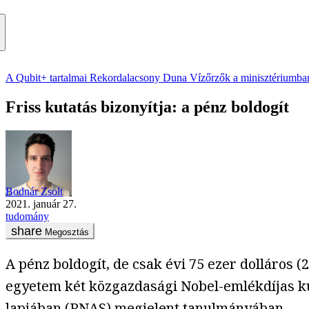
A Qubit+ tartalmai
Rekordalacsony Duna
Vízőrzők a minisztériumba
Friss kutatás bizonyítja: a pénz boldogít
Bodnár Zsolt
2021. január 27.
tudomány
Megosztás
A pénz boldogít, de csak évi 75 ezer dolláros (
egyetem két közgazdasági Nobel-emlékdíjas k
lapjában (PNAS)
megjelent
tanulmányában.