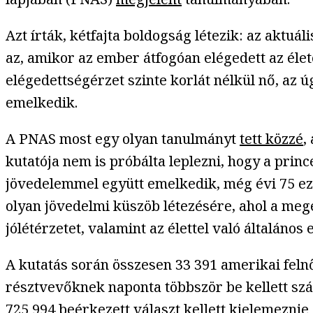
Azt írták, kétfajta boldogság létezik: az aktuá
az, amikor az ember átfogóan elégedett az élet
elégedettségérzet szinte korlát nélkül nő, az ú
emelkedik.
A PNAS most egy olyan tanulmányt
tett közzé
,
kutatója nem is próbálta leplezni, hogy a prin
jövedelemmel együtt emelkedik, még évi 75 ezer
olyan jövedelmi küszöb létezésére, ahol a megé
jólétérzetet, valamint az élettel való általános 
A kutatás során összesen 33 391 amerikai felnő
résztvevőknek naponta többször be kellett szám
725 994 beérkezett választ kellett kielemeznie