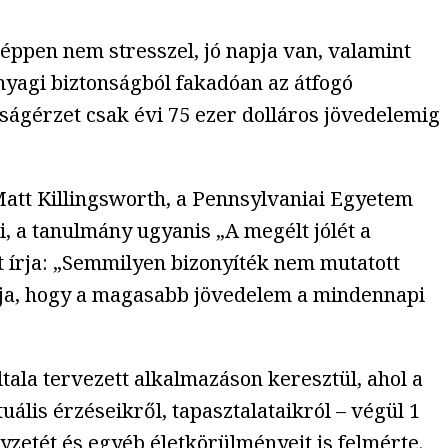
i éppen nem stresszel, jó napja van, valamint
nyagi biztonságból fakadóan az átfogó
ogságérzet csak évi 75 ezer dolláros jövedelemig
Matt Killingsworth, a Pennsylvaniai Egyetem
i, a tanulmány ugyanis „A megélt jólét a
zt írja: „Semmilyen bizonyíték nem mutatott
allja, hogy a magasabb jövedelem a mindennapi
tala tervezett alkalmazáson keresztül, ahol a
ális érzéseikről, tapasztalataikról – végül 1
yzetét és egyéb életkörülményeit is felmérte.