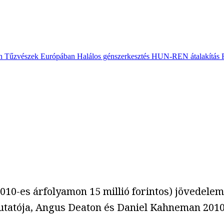
n
Tűzvészek Európában
Halálos génszerkesztés
HUN-REN átalakítás
2010-es árfolyamon 15 millió forintos) jövedelem
utatója, Angus Deaton és Daniel Kahneman 201