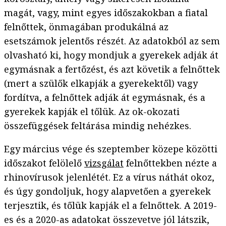
magát, vagy, mint egyes időszakokban a fiatal
felnőttek, önmagában produkálná az
esetszámok jelentős részét. Az adatokból az sem
olvasható ki, hogy mondjuk a gyerekek adják át
egymásnak a fertőzést, és azt követik a felnőttek
(mert a szülők elkapják a gyerekektől) vagy
fordítva, a felnőttek adják át egymásnak, és a
gyerekek kapják el tőlük. Az ok-okozati
összefüggések feltárása mindig nehézkes.
Egy március vége és szeptember közepe közötti
időszakot felölelő
vizsgálat
felnőttekben nézte a
rhinovírusok jelenlétét. Ez a vírus náthát okoz,
és úgy gondoljuk, hogy alapvetően a gyerekek
terjesztik, és tőlük kapják el a felnőttek. A 2019-
es és a 2020-as adatokat összevetve jól látszik,