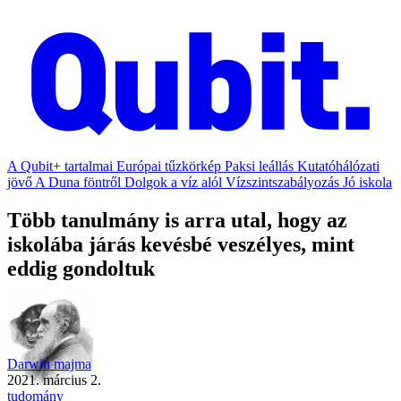
A Qubit+ tartalmai
Európai tűzkörkép
Paksi leállás
Kutatóhálózati
jövő
A Duna föntről
Dolgok a víz alól
Vízszintszabályozás
Jó iskola
Több tanulmány is arra utal, hogy az
iskolába járás kevésbé veszélyes, mint
eddig gondoltuk
Darwin majma
2021. március 2.
tudomány