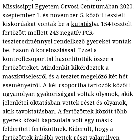
Mississippi Egyetem Orvosi Centrumában 2020.
szeptember 1. és november 5. között tesztelt
kiskorúakat vontak be a
kutatás
ba. 154 tesztelt
fertőzött mellett 243 negatív PCR-
teszteredménnyel rendelkező gyereket vontak
be, hasonló koreloszlással. Ezzel a
kontrollcsoporttal hasonlították össze a
fertőzötteket. Mindenkit kikérdeztek a
maszkviselésről és a tesztet megelőző két hét
eseményeiről. A két csoportba tartozók között
ugyanolyan gyakorisággal voltak olyanok, akik
jelenlétei oktatásban vettek részt és olyanok,
akik távoktatásban. A fertőzöttek között több
gyerek közeli kapcsolata volt egy másik
felderített fertőzöttnek. Kiderült, hogy a
fertőzöttek inkább vettek részt valamilyen