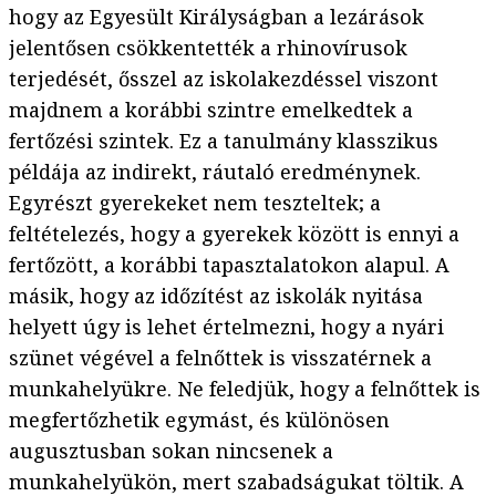
hogy az Egyesült Királyságban a lezárások
jelentősen csökkentették a rhinovírusok
terjedését, ősszel az iskolakezdéssel viszont
majdnem a korábbi szintre emelkedtek a
fertőzési szintek. Ez a tanulmány klasszikus
példája az indirekt, ráutaló eredménynek.
Egyrészt gyerekeket nem teszteltek; a
feltételezés, hogy a gyerekek között is ennyi a
fertőzött, a korábbi tapasztalatokon alapul. A
másik, hogy az időzítést az iskolák nyitása
helyett úgy is lehet értelmezni, hogy a nyári
szünet végével a felnőttek is visszatérnek a
munkahelyükre. Ne feledjük, hogy a felnőttek is
megfertőzhetik egymást, és különösen
augusztusban sokan nincsenek a
munkahelyükön, mert szabadságukat töltik. A