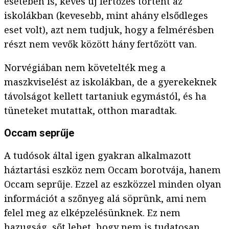
esetében is, kevés új fertőzés történt az
iskolákban (kevesebb, mint ahány elsődleges
eset volt), azt nem tudjuk, hogy a felmérésben
részt nem vevők között hány fertőzött van.
Norvégiában nem követelték meg a
maszkviselést az iskolákban, de a gyerekeknek
távolságot kellett tartaniuk egymástól, és ha
tüneteket mutattak, otthon maradtak.
Occam seprűje
A tudósok által igen gyakran alkalmazott
háztartási eszköz nem Occam borotvája, hanem
Occam seprűje. Ezzel az eszközzel minden olyan
információt a szőnyeg alá söprünk, ami nem
felel meg az elképzelésünknek. Ez nem
hazugság, sőt lehet, hogy nem is tudatosan