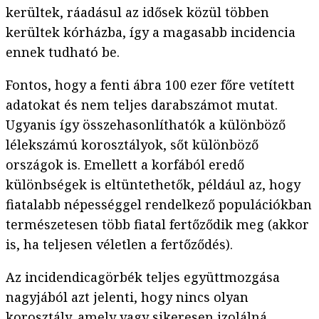
kerültek, ráadásul az idősek közül többen
kerültek kórházba, így a magasabb incidencia
ennek tudható be.
Fontos, hogy a fenti ábra 100 ezer főre vetített
adatokat és nem teljes darabszámot mutat.
Ugyanis így összehasonlíthatók a különböző
lélekszámú korosztályok, sőt különböző
országok is. Emellett a korfából eredő
különbségek is eltüntethetők, például az, hogy
fiatalabb népességgel rendelkező populációkban
természetesen több fiatal fertőződik meg (akkor
is, ha teljesen véletlen a fertőződés).
Az incidendicagörbék teljes együttmozgása
nagyjából azt jelenti, hogy nincs olyan
korosztály, amely vagy sikeresen izolálná