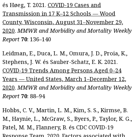
és Høeg, T. 2021.
COVID-19 Cases and
Transmission in 17 K–12 Schools — Wood
County, Wisconsin, August 31–November 29,
2020
.
MMWR and Morbidity and Mortality Weekly
Report
70
: 136–140
Leidman, E., Duca, L. M., Omura, J. D., Proia, K.,
Stephens, J. W. és Sauber-Schatz, E. K. 2021.
COVID-19 Trends Among Persons Aged 0–24
Years — United States, March 1–December 12,
2020
.
MMWR and Morbidity and Mortality Weekly
Report
70
: 88–94
Hobbs, C. V., Martin, L. M., Kim, S. S., Kirmse, B.
M., Haynie, L., McGraw, S., Byers, P., Taylor, K. G.,
Patel, M. M., Flannery, B. és CDC COVID-19
Response Team. 2020.
Factors associated with