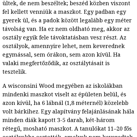
ültek, de nem beszéltek; beszéd közben viszont
fel kellett venniük a maszkot. Egy padban egy
gyerek ül, és a padok között legalább egy méter
távolság van. Ha ez nem oldható meg, akkor az
osztály egyik fele távoktatásban vesz részt. Az
osztályok, amennyire lehet, nem keverednek
egymással, sem órákon, sem azon kívül. Ha
valaki megfertőződik, az osztálytásait is
tesztelik.
A wisconsini Wood megyében az iskolákban
mindenki maszkot viselt az épületen belül, és
azon kívül, ha 6 lábnál (1,8 méternél) közelebb
volt bárkihez. Egy alapítvány felajánlásának hála
minden diák kapott 3-5 darab, két-három
rétegű, mosható maszkot. A tanulókat 11–20 fős