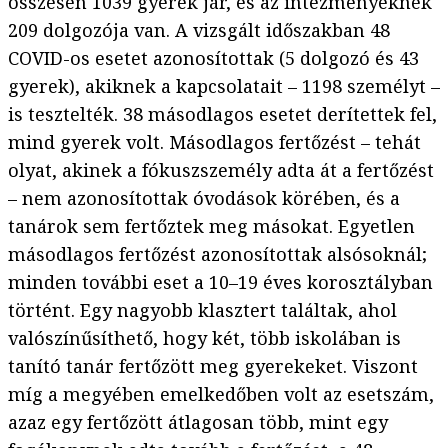
összesen 1039 gyerek jár, és az intézményeknek
209 dolgozója van. A vizsgált időszakban 48
COVID-os esetet azonosítottak (5 dolgozó és 43
gyerek), akiknek a kapcsolatait – 1198 személyt –
is tesztelték. 38 másodlagos esetet derítettek fel,
mind gyerek volt. Másodlagos fertőzést – tehát
olyat, akinek a fókuszszemély adta át a fertőzést
– nem azonosítottak óvodások körében, és a
tanárok sem fertőztek meg másokat. Egyetlen
másodlagos fertőzést azonosítottak alsósoknál;
minden további eset a 10–19 éves korosztályban
történt. Egy nagyobb klasztert találtak, ahol
valószínűsíthető, hogy két, több iskolában is
tanító tanár fertőzött meg gyerekeket. Viszont
míg a megyében emelkedőben volt az esetszám,
azaz egy fertőzött átlagosan több, mint egy