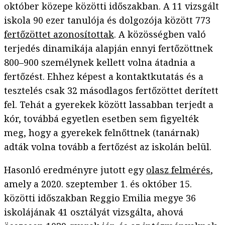
október közepe közötti időszakban. A 11 vizsgált
iskola 90 ezer tanulója és dolgozója között 773
fertőzöttet azonosítottak
. A közösségben való
terjedés dinamikája alapján ennyi fertőzöttnek
800–900 személynek kellett volna átadnia a
fertőzést. Ehhez képest a kontaktkutatás és a
tesztelés csak 32 másodlagos fertőzöttet derített
fel. Tehát a gyerekek között lassabban terjedt a
kór, továbbá egyetlen esetben sem figyelték
meg, hogy a gyerekek felnőttnek (tanárnak)
adták volna tovább a fertőzést az iskolán belül.
Hasonló eredményre jutott egy
olasz felmérés
,
amely a 2020. szeptember 1. és október 15.
közötti időszakban Reggio Emilia megye 36
iskolájának 41 osztályát vizsgálta, ahová