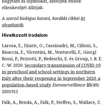
hagytam ki olyanokat, amelyek ennek
ellenkezőjét állítják.
A szerző biológus kutató, korábbi cikkei
itt
olvashatók
.
Hivatkozott irodalom
Larosa, E., Djuric, O., Cassinadri, M., Cilloni, S.,
Bisaccia, E., Vicentini, M., Venturelli, F., Giorgi
Rossi, P., Pezzotti, P., Bedeschi, E. és Group, t. R. E.
C.-W. 2020.
Secondary transmission of COVID-19
in preschool and school settings in northern
Italy after their reopening in September 2020: a
population-based study
.
Eurosurveillance
25
(49):
2001911
Falk, A., Benda, A., Falk, P., Steffen, S., Wallace, Z.