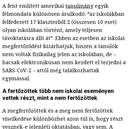
A fent említett amerikai
tanulmány
egyik
félmondata különösen árulkodó: “az iskolákban
felfedezett 17 klaszterből 2 (összesen 10 eset)
olyan iskolában történt, amely teljesen
távoktatásra állt át”. Ebben az esetben az iskolai
megfertőződést kizárhatjuk, hiszen a tanulók
nem voltak fizikailag jelen az iskolában, de –
hacsak elektronikusan nem kezdett el terjedni a
SARS-CoV-2 – attól még találkozhattak
egymással.
A fertőzöttek több nem iskolai eseményen
vettek részt, mint a nem fertőzöttek
A megfertőzöttek és a meg nem fertőzöttek
viselkedése különbözhet azon túl is, hogy részt
vesznek-e jelenléti oktatásban, vagy sem. A