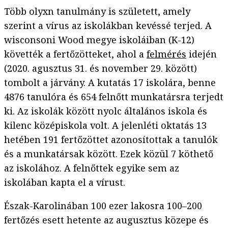
Több olyxn tanulmány is született, amely
szerint a vírus az iskolákban kevéssé terjed. A
wisconsoni Wood megye iskoláiban (K-12)
követték a fertőzötteket, ahol a
felmérés
idején
(2020. agusztus 31. és november 29. között)
tombolt a járvány. A kutatás 17 iskolára, benne
4876 tanulóra és 654 felnőtt munkatársra terjedt
ki. Az iskolák között nyolc általános iskola és
kilenc középiskola volt. A jelenléti oktatás 13
hetében 191 fertőzöttet azonosítottak a tanulók
és a munkatársak között. Ezek közül 7 köthető
az iskolához. A felnőttek egyike sem az
iskolában kapta el a vírust.
Észak-Karolinában 100 ezer lakosra 100–200
fertőzés esett hetente az augusztus közepe és