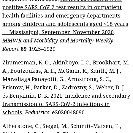
positive SARS-CoV-2 test results in outpatient
health facilities and emergency departments
among children and adolescents aged <18 years
— Mississippi, September–November 2020
.
MMWR and Morbidity and Mortality Weekly
Report
69
: 1925–1929
Zimmerman, K. O., Akinboyo, I. C., Brookhart, M.
A., Boutzoukas, A. E., McGann, K., Smith, M. J.,
Maradiaga Panayotti, G., Armstrong, S. C.,
Bristow, H., Parker, D., Zadrozny, S., Weber, D. J.
és Benjamin, D. K. 2021.
Incidence and secondary
transmission of SARS-CoV-2 infections in
schools
.
Pediatrics
: e2020048090
Atherstone, C., Siegel, M., Schmitt-Matzen, E.,