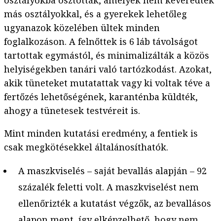
osztályokba osztották, amelyek nem keveredtek
más osztályokkal, és a gyerekek lehetőleg
ugyanazok közelében ültek minden
foglalkozáson. A felnőttek is 6 láb távolságot
tartottak egymástól, és minimalizálták a közös
helyiségekben tanári való tartózkodást. Azokat,
akik tüneteket mutatattak vagy ki voltak téve a
fertőzés lehetőségének, karanténba küldték,
ahogy a tünetesek testvéreit is.
Mint minden kutatási eredmény, a fentiek is
csak megkötésekkel általánosíthatók.
A maszkviselés – saját bevallás alapján – 92
százalék feletti volt. A maszkviselést nem
ellenőrizték a kutatást végzők, az bevallásos
alapon ment, így elképzelhető, hogy nem