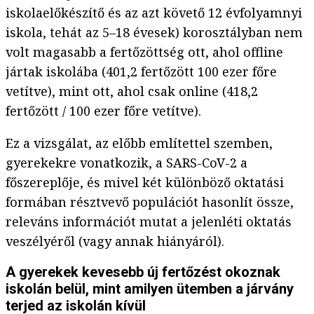
iskolaelőkészítő és az azt követő 12 évfolyamnyi
iskola, tehát az 5–18 évesek) korosztályban nem
volt magasabb a fertőzöttség ott, ahol offline
jártak iskolába (401,2 fertőzött 100 ezer főre
vetítve), mint ott, ahol csak online (418,2
fertőzött / 100 ezer főre vetítve).
Ez a vizsgálat, az előbb említettel szemben,
gyerekekre vonatkozik, a SARS-CoV-2 a
főszereplője, és mivel két különböző oktatási
formában résztvevő populációt hasonlít össze,
releváns információt mutat a jelenléti oktatás
veszélyéről (vagy annak hiányáról).
A gyerekek kevesebb új fertőzést okoznak
iskolán belül, mint amilyen ütemben a járvány
terjed az iskolán kívül