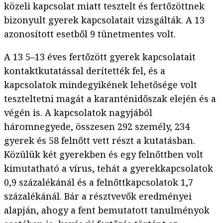
közeli kapcsolat miatt tesztelt és fertőzöttnek
bizonyult gyerek kapcsolatait vizsgálták. A 13
azonosított esetből 9 tünetmentes volt.
A 13 5–13 éves fertőzött gyerek kapcsolatait
kontaktkutatással derítették fel, és a
kapcsolatok mindegyikének lehetősége volt
teszteltetni magát a karanténidőszak elején és a
végén is. A kapcsolatok nagyjából
háromnegyede, összesen 292 személy, 234
gyerek és 58 felnőtt vett részt a kutatásban.
Közülük két gyerekben és egy felnőttben volt
kimutatható a vírus, tehát a gyerekkapcsolatok
0,9 százalékánál és a felnőttkapcsolatok 1,7
százalékánál. Bár a résztvevők eredményei
alapján, ahogy a fent bemutatott tanulményok