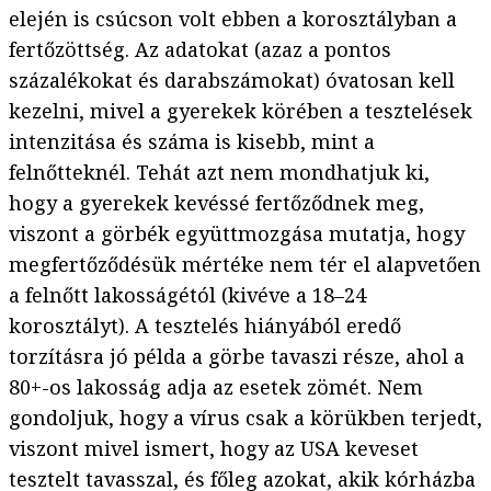
elején is csúcson volt ebben a korosztályban a
fertőzöttség. Az adatokat (azaz a pontos
százalékokat és darabszámokat) óvatosan kell
kezelni, mivel a gyerekek körében a tesztelések
intenzitása és száma is kisebb, mint a
felnőtteknél. Tehát azt nem mondhatjuk ki,
hogy a gyerekek kevéssé fertőződnek meg,
viszont a görbék együttmozgása mutatja, hogy
megfertőződésük mértéke nem tér el alapvetően
a felnőtt lakosságétól (kivéve a 18–24
korosztályt). A tesztelés hiányából eredő
torzításra jó példa a görbe tavaszi része, ahol a
80+-os lakosság adja az esetek zömét. Nem
gondoljuk, hogy a vírus csak a körükben terjedt,
viszont mivel ismert, hogy az USA keveset
tesztelt tavasszal, és főleg azokat, akik kórházba