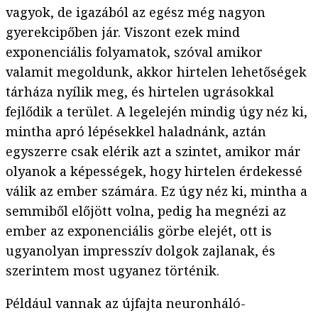
vagyok, de igazából az egész még nagyon
gyerekcipőben jár. Viszont ezek mind
exponenciális folyamatok, szóval amikor
valamit megoldunk, akkor hirtelen lehetőségek
tárháza nyílik meg, és hirtelen ugrásokkal
fejlődik a terület. A legelején mindig úgy néz ki,
mintha apró lépésekkel haladnánk, aztán
egyszerre csak elérik azt a szintet, amikor már
olyanok a képességek, hogy hirtelen érdekessé
válik az ember számára. Ez úgy néz ki, mintha a
semmiből előjött volna, pedig ha megnézi az
ember az exponenciális görbe elejét, ott is
ugyanolyan impresszív dolgok zajlanak, és
szerintem most ugyanez történik.
Például vannak az újfajta neuronháló-