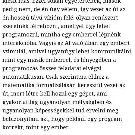
kicsit más. Ezzel sokan egyetértenek, mások
pedig nem, de én úgy vélem, így vezet az út az
én hosszú távú vízióm felé: olyan rendszert
szeretnék létrehozni, amellyel úgy lehet
programozni, mintha egy emberrel lépnénk
interakcióba. Vagyis az AI valójában egy embert
szimulál, amivel ugyanúgy lehet kommunikálni,
mint egy másik emberrel, és lényegében a
programozás összes feladatát elvégzi
automatikusan. Csak szerintem ehhez a
matematika formalizálásán keresztül vezet az
út, mert létre kell hozni egy gépet, ami
gyakorlatilag ugyanolyan mélységben és
ugyanolyan képességekkel tud érvelni meg
bebizonyítani azt, hogy például egy program
korrekt, mint egy ember.