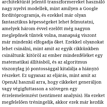
architektúrát jelentő transzformereket használó
nagy nyelvi modellek, mint amilyen a Google
fordítóprogramja, és ezekkel már olyan
fantasztikus képességeket lehet felmutatni,
amelyek három évvel ezelőtt még nagyon
meglepőnek tűntek volna, manapság viszont
már mindenki elfogadja őket. Ezekkel olyanokat
lehet csinálni, mint amit az egyik cikkünkben
csináltunk: kitöröl az ember mindenféléket egy
matematikai állításból, és az algoritmus
viszonylag jó pontossággal kitalálja a hiányzó
részeket. Ez ugyanaz az eljárás, mint amit az
OpenAI használ arra, hogy cikkeket generáljon
vagy végigfuttasson a szövegen egy
érzelemelemzést (sentiment analysis). Ha ezeket
megfelelően tréningelik, akkor ezek már kezdik