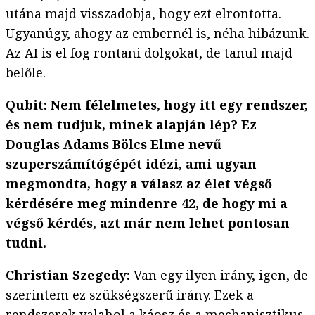
utána majd visszadobja, hogy ezt elrontotta.
Ugyanúgy, ahogy az embernél is, néha hibázunk.
Az AI is el fog rontani dolgokat, de tanul majd
belőle.
Qubit: Nem félelmetes, hogy itt egy rendszer,
és nem tudjuk, minek alapján lép? Ez
Douglas Adams Bölcs Elme nevű
szuperszámítógépét idézi, ami ugyan
megmondta, hogy a válasz az élet végső
kérdésére meg mindenre 42, de hogy mi a
végső kérdés, azt már nem lehet pontosan
tudni.
Christian Szegedy:
Van egy ilyen irány, igen, de
szerintem ez szükségszerű irány. Ezek a
rendszerek valahol a káosz és a mechanisztikus