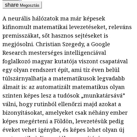
Megosztás
A neurális hálózatok ma már képesek
kifinomult matematikai levezetéseket, releváns
premisszákat, sőt hasznos sejtéseket is
megjósolni. Christian Szegedy, a Google
Research mesterséges intelligenciával
foglalkozó magyar kutatója viszont csapatával
egy olyan rendszert épít, ami tíz éven belül
túlszárnyalhatja a matematikusok legvadabb
álmait is: az automatizált matematikus olyan
szinten képes lesz a tudósok „munkatársává”
válni, hogy rutinból ellenőrzi majd azokat a
bizonyításokat, amelyeket csak néhány ember
képes megérteni a Földön, levezetésük pedig
éveket vehet igénybe, és képes lehet olyan új