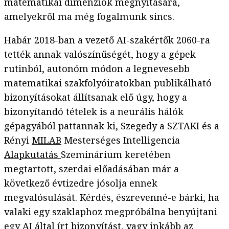
matematikai dimenziók megnyitására,
amelyekről ma még fogalmunk sincs.
Habár 2018-ban a vezető AI-szakértők 2060-ra
tették annak valószínűségét, hogy a gépek
rutinból, autonóm módon a legnevesebb
matematikai szakfolyóiratokban publikálható
bizonyításokat állítsanak elő úgy, hogy a
bizonyítandó tételek is a neurális hálók
gépagyából pattannak ki, Szegedy a SZTAKI és a
Rényi
MILAB
Mesterséges Intelligencia
Alapkutatás
Szeminárium keretében
megtartott, szerdai előadásában már a
következő évtizedre jósolja ennek
megvalósulását. Kérdés, észrevenné-e bárki, ha
valaki egy szaklaphoz megpróbálna benyújtani
egy AI által írt bizonyítást, vagy inkább az