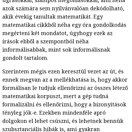
ugrásokkal, slampos megoldásokkal, ami néha
azok számára sem nyilvánvalóan dekódolható,
akik évekig tanultak matematikát. Egy
matematikai cikkből néha egy óra gondolkodás
megérteni két mondatot, úgyhogy ezek az
írások ebből a szempontból néha
informálisabbak, mint sok informálisnak
gondolt tartalom.
Szerintem mégis ezen keresztül vezet az út, és
ennek megvan az a mellékhatása is, hogy akkor
formálisan le tudjuk ellenőrizni az összes létező
matematikai korpuszt, mert a gép tudná
formalizálni és ellenőrizni, hogy a bizonyítások
tényleg jók-e. Ezekben mindenféle apró
dolgokon el lehet csúszni, és lehetnek bennük
szubsztanciális hibák is, ami gyakran