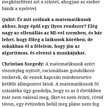
megközelíteni azt a szintet, ahogyan az ember
bánik a nyelvvel.
Qubit: És mit szólnak a matematikusok
ahhoz, hogy épül egy ilyen rendszer? Elég
nagy az ellenállás az MI-vel szemben, és bár
lehet, hogy főleg a laikusok körében, de
sokakban él a félelem, hogy jön az
algoritmus, és elveszi a munkájukat.
Christian Szegedy:
A matematikusok azért
viszonylag nyitott, racionálisan gondolkozó
emberek, de ennek kapcsán mindenesetre
kétféle álláspontot látok. A matematikusok 95
százaléka úgy gondolja, hogy ez az ő életükben
már nem valósul meg, őket ez nem érinti, rövid
távon, egy évtizeden belül meg pláne nem fog