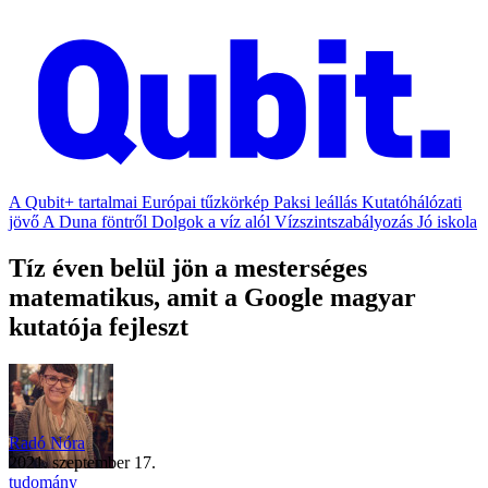
A Qubit+ tartalmai
Európai tűzkörkép
Paksi leállás
Kutatóhálózati
jövő
A Duna föntről
Dolgok a víz alól
Vízszintszabályozás
Jó iskola
Tíz éven belül jön a mesterséges
matematikus, amit a Google magyar
kutatója fejleszt
Radó Nóra
2021. szeptember 17.
tudomány