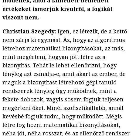
modellek, ahol a kimeneti-bemeneti
értékeket ismerjük kívülről, a logikát
viszont nem.
Christian Szegedy:
Igen, ez létezik, de a kettő
nem zárja ki egymást. Az, hogy az algoritmus
létrehoz matematikai bizonyításokat, az más,
mint megérteni, hogyan jött létre az a
bizonyítás. Tehát le lehet ellenőrizni, hogy
tényleg azt csinálja-e, amit akart az ember, de
maguk a bizonyítást létrehozó gépi tanuló
rendszerek tényleg úgy működnek, mint a
fekete dobozok, vagyis sosem fogjuk teljesen
megérteni őket. Minél szofisztikáltabb, annál
kevésbé fogjuk tudni, hogy működött. Mégis
létre fog hozni matematikai bizonyításokat,
néha jót, néha rosszat, és az ellenőrző rendszer