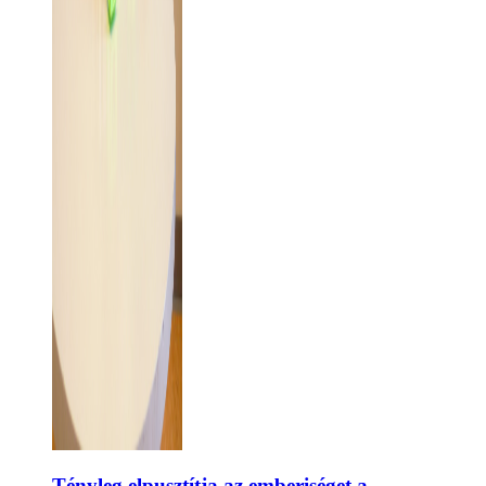
Tényleg elpusztítja az emberiséget a