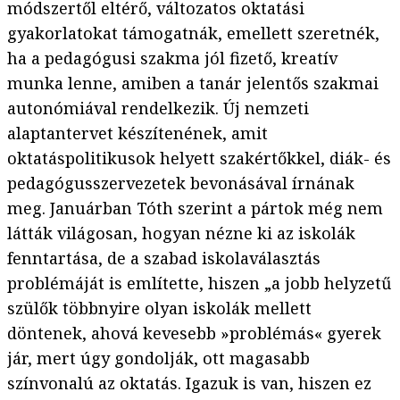
módszertől eltérő, változatos oktatási
gyakorlatokat támogatnák, emellett szeretnék,
ha a pedagógusi szakma jól fizető, kreatív
munka lenne, amiben a tanár jelentős szakmai
autonómiával rendelkezik. Új nemzeti
alaptantervet készítenének, amit
oktatáspolitikusok helyett szakértőkkel, diák- és
pedagógusszervezetek bevonásával írnának
meg. Januárban Tóth szerint a pártok még nem
látták világosan, hogyan nézne ki az iskolák
fenntartása, de a szabad iskolaválasztás
problémáját is említette, hiszen „a jobb helyzetű
szülők többnyire olyan iskolák mellett
döntenek, ahová kevesebb »problémás« gyerek
jár, mert úgy gondolják, ott magasabb
színvonalú az oktatás. Igazuk is van, hiszen ez