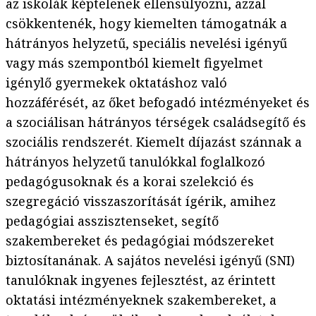
az iskolák képtelenek ellensúlyozni, azzal
csökkentenék, hogy kiemelten támogatnák a
hátrányos helyzetű, speciális nevelési igényű
vagy más szempontból kiemelt figyelmet
igénylő gyermekek oktatáshoz való
hozzáférését, az őket befogadó intézményeket és
a szociálisan hátrányos térségek családsegítő és
szociális rendszerét. Kiemelt díjazást szánnak a
hátrányos helyzetű tanulókkal foglalkozó
pedagógusoknak és a korai szelekció és
szegregáció visszaszorítását ígérik, amihez
pedagógiai asszisztenseket, segítő
szakembereket és pedagógiai módszereket
biztosítanának. A sajátos nevelési igényű (SNI)
tanulóknak ingyenes fejlesztést, az érintett
oktatási intézményeknek szakembereket, a