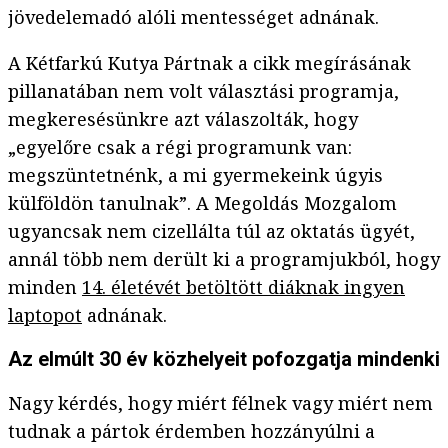
jövedelemadó alóli mentességet adnának.
A Kétfarkú Kutya Pártnak a cikk megírásának
pillanatában nem volt választási programja,
megkeresésünkre azt válaszolták, hogy
„egyelőre csak a régi programunk van:
megszüntetnénk, a mi gyermekeink úgyis
külföldön tanulnak”. A Megoldás Mozgalom
ugyancsak nem cizellálta túl az oktatás ügyét,
annál több nem derült ki a programjukból, hogy
minden
14. életévét betöltött diáknak ingyen
laptopot
adnának.
Az elmúlt 30 év közhelyeit pofozgatja mindenki
Nagy kérdés, hogy miért félnek vagy miért nem
tudnak a pártok érdemben hozzányúlni a