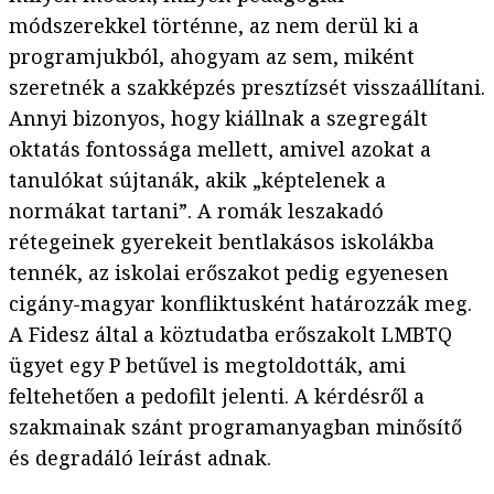
módszerekkel történne, az nem derül ki a
programjukból, ahogyam az sem, miként
szeretnék a szakképzés presztízsét visszaállítani.
Annyi bizonyos, hogy kiállnak a szegregált
oktatás fontossága mellett, amivel azokat a
tanulókat sújtanák, akik „képtelenek a
normákat tartani”. A romák leszakadó
rétegeinek gyerekeit bentlakásos iskolákba
tennék, az iskolai erőszakot pedig egyenesen
cigány-magyar konfliktusként határozzák meg.
A Fidesz által a köztudatba erőszakolt LMBTQ
ügyet egy P betűvel is megtoldották, ami
feltehetően a pedofilt jelenti. A kérdésről a
szakmainak szánt programanyagban minősítő
és degradáló leírást adnak.