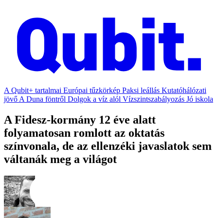
A Qubit+ tartalmai
Európai tűzkörkép
Paksi leállás
Kutatóhálózati
jövő
A Duna föntről
Dolgok a víz alól
Vízszintszabályozás
Jó iskola
A Fidesz-kormány 12 éve alatt
folyamatosan romlott az oktatás
színvonala, de az ellenzéki javaslatok sem
váltanák meg a világot