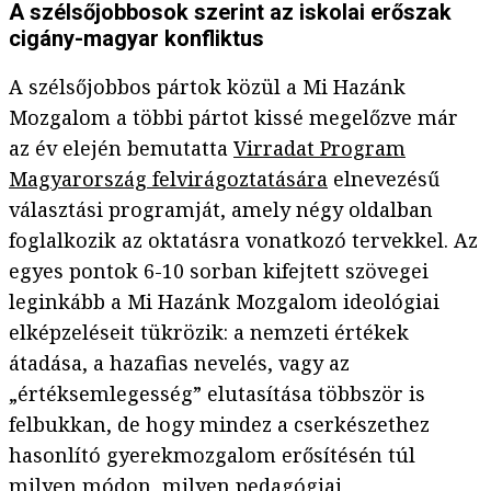
A szélsőjobbosok szerint az iskolai erőszak
cigány-magyar konfliktus
A szélsőjobbos pártok közül a Mi Hazánk
Mozgalom a többi pártot kissé megelőzve már
az év elején bemutatta
Virradat Program
Magyarország felvirágoztatására
elnevezésű
választási programját, amely négy oldalban
foglalkozik az oktatásra vonatkozó tervekkel. Az
egyes pontok 6-10 sorban kifejtett szövegei
leginkább a Mi Hazánk Mozgalom ideológiai
elképzeléseit tükrözik: a nemzeti értékek
átadása, a hazafias nevelés, vagy az
„értéksemlegesség” elutasítása többször is
felbukkan, de hogy mindez a cserkészethez
hasonlító gyerekmozgalom erősítésén túl
milyen módon, milyen pedagógiai