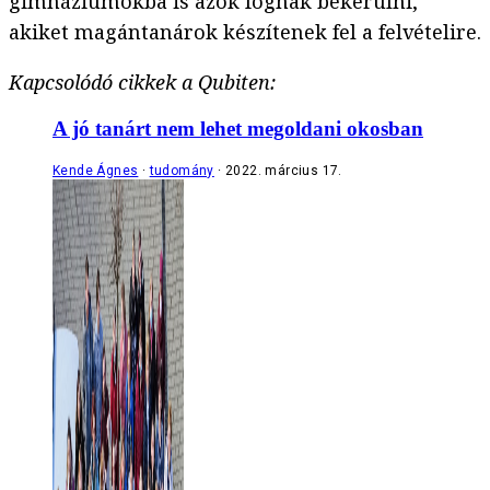
gimnáziumokba is azok fognak bekerülni,
akiket magántanárok készítenek fel a felvételire.
Kapcsolódó cikkek a Qubiten:
A jó tanárt nem lehet megoldani okosban
Kende Ágnes
tudomány
2022. március 17.