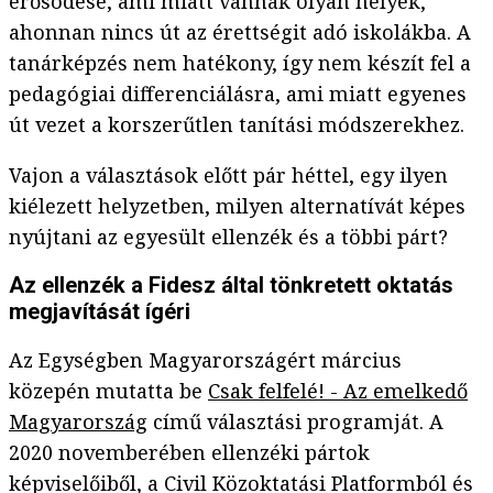
erősödése, ami miatt vannak olyan helyek,
ahonnan nincs út az érettségit adó iskolákba. A
tanárképzés nem hatékony, így nem készít fel a
pedagógiai differenciálásra, ami miatt egyenes
út vezet a korszerűtlen tanítási módszerekhez.
Vajon a választások előtt pár héttel, egy ilyen
kiélezett helyzetben, milyen alternatívát képes
nyújtani az egyesült ellenzék és a többi párt?
Az ellenzék a Fidesz által tönkretett oktatás
megjavítását ígéri
Az Egységben Magyarországért március
közepén mutatta be
Csak felfelé! - Az emelkedő
Magyarország
című választási programját. A
2020 novemberében ellenzéki pártok
képviselőiből, a Civil Közoktatási Platformból és