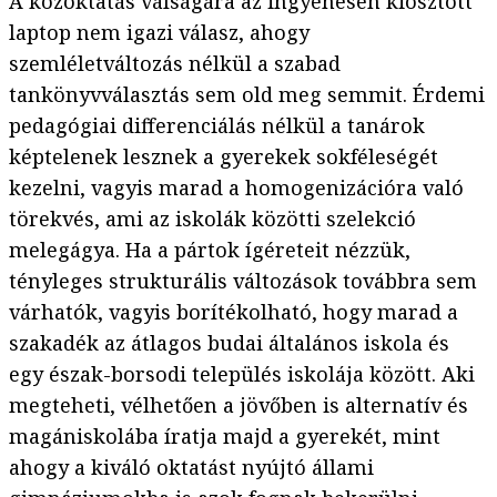
A közoktatás válságára az ingyenesen kiosztott
laptop nem igazi válasz, ahogy
szemléletváltozás nélkül a szabad
tankönyvválasztás sem old meg semmit. Érdemi
pedagógiai differenciálás nélkül a tanárok
képtelenek lesznek a gyerekek sokféleségét
kezelni, vagyis marad a homogenizációra való
törekvés, ami az iskolák közötti szelekció
melegágya. Ha a pártok ígéreteit nézzük,
tényleges strukturális változások továbbra sem
várhatók, vagyis borítékolható, hogy marad a
szakadék az átlagos budai általános iskola és
egy észak-borsodi település iskolája között. Aki
megteheti, vélhetően a jövőben is alternatív és
magániskolába íratja majd a gyerekét, mint
ahogy a kiváló oktatást nyújtó állami