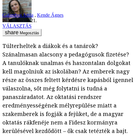
Galambos Attila
,
Kende Ágnes
2022. március 21.
VÁLASZTÁS
Megosztás
Túlterheltek a diákok és a tanárok?
Szánalmasan alacsony a pedagógusok fizetése?
A tanulóknak unalmas és haszontalan dolgokat
kell magolniuk az iskolában? Az emberek nagy
része az összes feltett kérdésre kapásból igennel
válaszolna, sőt még folytatni is tudná a
panaszáradatot. Az oktatási rendszer
eredményességének mélyrepülése miatt a
szakemberek is fogják a fejüket, de a magyar
oktatás rákfenéje nem a Fidesz kormányra
kerülésével kezdődött – ők csak tetézték a bajt.