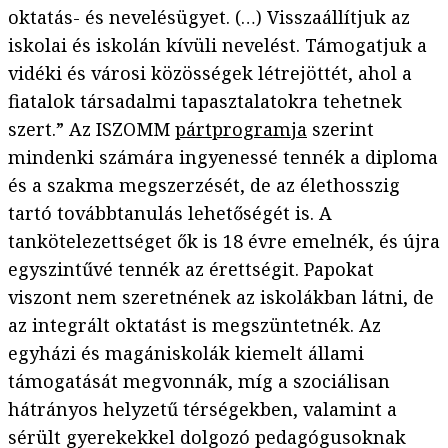
oktatás- és nevelésügyet. (…) Visszaállítjuk az
iskolai és iskolán kívüli nevelést. Támogatjuk a
vidéki és városi közösségek létrejöttét, ahol a
fiatalok társadalmi tapasztalatokra tehetnek
szert.” Az ISZOMM
pártprogramja
szerint
mindenki számára ingyenessé tennék a diploma
és a szakma megszerzését, de az élethosszig
tartó továbbtanulás lehetőségét is. A
tankötelezettséget ők is 18 évre emelnék, és újra
egyszintűvé tennék az érettségit. Papokat
viszont nem szeretnének az iskolákban látni, de
az integrált oktatást is megszüntetnék. Az
egyházi és magániskolák kiemelt állami
támogatását megvonnák, míg a szociálisan
hátrányos helyzetű térségekben, valamint a
sérült gyerekekkel dolgozó pedagógusoknak