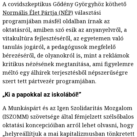
A covidszkeptikus Gődény Györgyhöz köthető
Normális Élet Pártja (NÉP)
választási
programjában másfél oldalban írnak az
oktatásról, amiben szó esik az anyanyelvről, a
vitakultúra fejlesztéséről, az egyetemen való
tanulás jogáról, a pedagógusok megfelelő
bérezéséről, de olyanokról is, mint a reklámok
kritikus nézésének megtanítása, ami figyelemre
méltó egy álhírek terjesztésből népszerűségre
szert tett pártvezér programjában.
„Ki a papokkal az iskolából!”
A Munkáspárt és az Igen Szolidaritás Mozgalom
(ISZOMM) szövetsége által fémjelzett szélsőbalos
oktatási koncepcióiban arról lehet olvasni, hogy
„helyreállítjuk a mai kapitalizmusban tönkretett