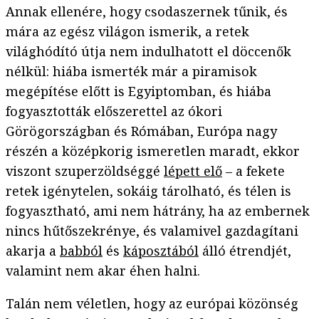
Annak ellenére, hogy csodaszernek tűnik, és
mára az egész világon ismerik, a retek
világhódító útja nem indulhatott el döccenők
nélkül: hiába ismerték már a piramisok
megépítése előtt is Egyiptomban, és hiába
fogyasztották előszerettel az ókori
Görögországban és Rómában, Európa nagy
részén a középkorig ismeretlen maradt, ekkor
viszont szuperzöldséggé
lépett elő
– a fekete
retek igénytelen, sokáig tárolható, és télen is
fogyasztható, ami nem hátrány, ha az embernek
nincs hűtőszekrénye, és valamivel gazdagítani
akarja a
babból
és
káposztából
álló étrendjét,
valamint nem akar éhen halni.
Talán nem véletlen, hogy az európai közönség