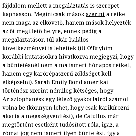
fájdalom mellett a megaláztatás is szerepet
kaphasson. Megintcsak mások
szerint
a retket
nem maga az elkövető, hanem mások helyezték
az őt megillető helyre, ennek pedig a
megaláztatáson túl akár halálos
következményei is lehettek (itt O’Bryhim
korábbi kutatásokra hivatkozva megjegyzi, hogy
a büntetésnél nem a ma ismert hónapos retket,
hanem egy karórépaszerű zöldséget kell
elképzelni). Sarah Emily Bond amerikai
történész
szerint
némileg kétséges, hogy
Arisztophanész egy létező gyakorlatról számolt
volna be (könnyen lehet, hogy csak karikírozni
akarta a megszégyenítést), de Catullus már
megtörtént esetként tudósított róla, igaz, a
római jog nem ismert ilyen büntetést, így a