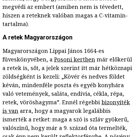
megvédi az embert (amiben nem is tévedett,
hiszen a reteknek valóban magas a C-vitamin-
tartalma).
A retek Magyarországon
Magyarországon Lippai János 1664-es
füveskönyvében, a
Posoni kertben
már előkerül
a retek is, sőt, a jelek szerint itt már hétköznapi
zöldségként is kezeli: „Kövér és nedves földet
kéván, mindenféle poszta és egyéb konyhára
való vetemények, saláta, endívia, cékla, répa,
retek, vöröshagyma”. Ennél régebbi
bizonyíték
is van
arra, hogy a magyarok legalábbis
ismerték a retket: maga a szó is szláv gyökerű,
valószínű, hogy már a 9. század óta termelték,
csak épp nem került reflektorfénybe. A növény