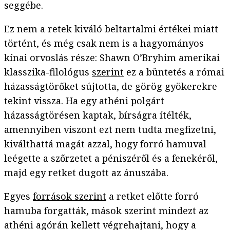
seggébe.
Ez nem a retek kiváló beltartalmi értékei miatt
történt, és még csak nem is a hagyományos
kínai orvoslás része: Shawn O’Bryhim amerikai
klasszika-filológus
szerint
ez a büntetés a római
házasságtörőket sújtotta, de görög gyökerekre
tekint vissza. Ha egy athéni polgárt
házasságtörésen kaptak, bírságra ítélték,
amennyiben viszont ezt nem tudta megfizetni,
kiválthattá magát azzal, hogy forró hamuval
leégette a szőrzetet a péniszéről és a fenekéről,
majd egy retket dugott az ánuszába.
Egyes
források szerint
a retket előtte forró
hamuba forgatták, mások szerint mindezt az
athéni agórán kellett végrehajtani, hogy a