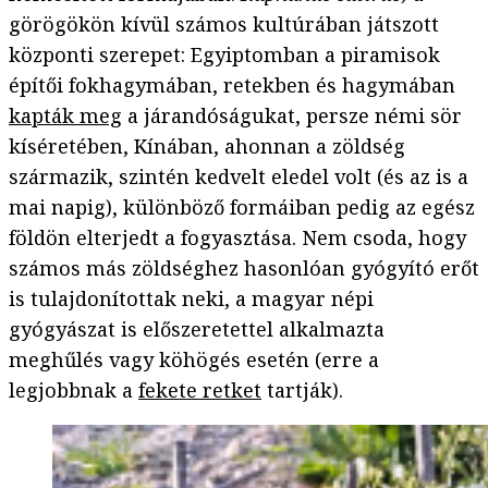
görögökön kívül számos kultúrában játszott
központi szerepet: Egyiptomban a piramisok
építői fokhagymában, retekben és hagymában
kapták meg
a járandóságukat, persze némi sör
kíséretében, Kínában, ahonnan a zöldség
származik, szintén kedvelt eledel volt (és az is a
mai napig), különböző formáiban pedig az egész
földön elterjedt a fogyasztása. Nem csoda, hogy
számos más zöldséghez hasonlóan gyógyító erőt
is tulajdonítottak neki, a magyar népi
gyógyászat is előszeretettel alkalmazta
meghűlés vagy köhögés esetén (erre a
legjobbnak a
fekete retket
tartják).