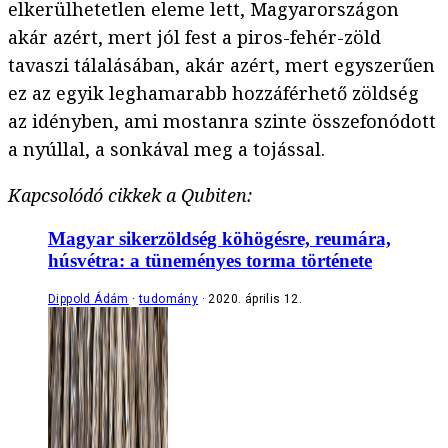
elkerülhetetlen eleme lett, Magyarországon
akár azért, mert jól fest a piros-fehér-zöld
tavaszi tálalásában, akár azért, mert egyszerűen
ez az egyik leghamarabb hozzáférhető zöldség
az idényben, ami mostanra szinte összefonódott
a nyúllal, a sonkával meg a tojással.
Kapcsolódó cikkek a Qubiten:
Magyar sikerzöldség köhögésre, reumára,
húsvétra: a tüneményes torma története
Dippold Ádám
tudomány
2020. április 12.