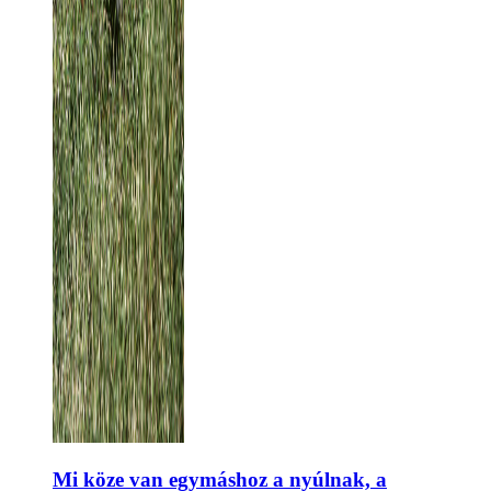
Mi köze van egymáshoz a nyúlnak, a