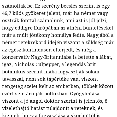
számoltak be. Ez szerény becslés szerint is egy
46,7 kilós gyökeret jelent, már ha német vagy
osztrák fonttal számolunk, ami azt is jól jelzi,
hogy eddigre Európában az athéni büntetéseket
már a múlt jótékony homálya fedte. Nagyjából a
német retekrekord idején viszont a zöldség már
az egész kontinensen elterjedt, és még a
konzervatív Nagy-Britanniába is betette a lábát,
igaz, Nicholas Culpepper, a legendás brit
botanikus
szerint
hiába fogyasztják sokan
tavasszal, nem sok tápértéke van, viszont
rengeteg szelet kelt az emberben, többek között
ezért sem árulják boltokban. Gyógyhatása
viszont a jó angol doktor szerint is jelentős, ő
vizelethajtó hatást tulajdonít a reteknek, és
kiemeli, hogy a fogyasztása a skorbuttól is