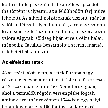
költő is túlkapásként írta le a retkes epizódot
(ha történt is ilyesmi, az a feldühödött férj műve
lehetett). Az athéni polgároknak viszont, már ha
valóban létezett ilyen büntetés, a retekszezonon
kívül sem kellett szomorkodniuk, ha szórakozni
valóra vágytak: zöldség híján erre a célra halat,
mégpedig Catullus beszámolója szerint márnát
is lehetett alkalmazni.
Az elfeledett retek
Akár ezért, akár nem, a retek Európa nagy
részén feledésbe merült, és írásban először csak
a 13. században
említették
Németországban,
ahol a termelők rögtön versengésbe fogtak,
aminek eredményeképpen 1544-ben egy helyi
botanikus már egy 100 fontos csodaretekről