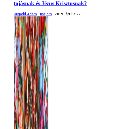
tojásnak és Jézus Krisztusnak?
Dippold Ádám
majom
2019. április 22.