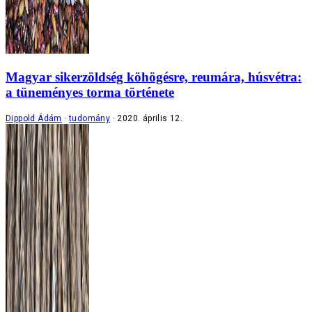
Magyar sikerzöldség köhögésre, reumára, húsvétra:
a tüneményes torma története
Dippold Ádám
tudomány
2020. április 12.