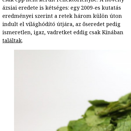
ázsiai eredete is kétséges: egy 2009-es kutatás
eredményei szerint a retek három külön úton
indult el világhódító útjára, az őseredet pedig
ismeretlen, igaz, vadretket eddig csak Kínában
találtak
.