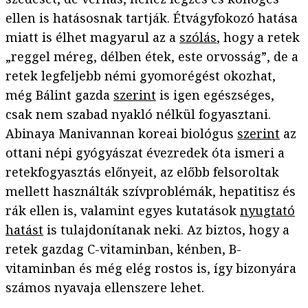
ellen is hatásosnak tartják. Étvágyfokozó hatása
miatt is élhet magyarul az a
szólás
, hogy a retek
„reggel méreg, délben étek, este orvosság”, de a
retek legfeljebb némi gyomorégést okozhat,
még Bálint gazda
szerint
is igen egészséges,
csak nem szabad nyakló nélkül fogyasztani.
Abinaya Manivannan koreai biológus
szerint
az
ottani népi gyógyászat évezredek óta ismeri a
retekfogyasztás előnyeit, az előbb felsoroltak
mellett használták szívproblémák, hepatitisz és
rák ellen is, valamint egyes kutatások
nyugtató
hatást
is tulajdonítanak neki. Az biztos, hogy a
retek gazdag C-vitaminban, kénben, B-
vitaminban és még elég rostos is, így bizonyára
számos nyavaja ellenszere lehet.