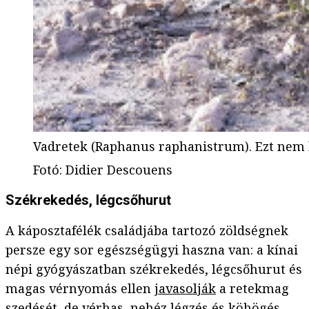
Vadretek (Raphanus raphanistrum). Ezt nem l
Fotó
:
Didier Descouens
Székrekedés, légcsőhurut
A káposztafélék családjába tartozó zöldségnek
persze egy sor egészségügyi haszna van: a kínai
népi gyógyászatban székrekedés, légcsőhurut és
magas vérnyomás ellen
javasolják
a retekmag
szedését, de vérhas, nehéz légzés és köhögés