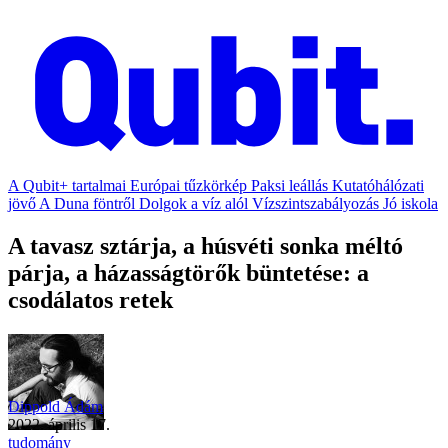
A Qubit+ tartalmai
Európai tűzkörkép
Paksi leállás
Kutatóhálózati
jövő
A Duna föntről
Dolgok a víz alól
Vízszintszabályozás
Jó iskola
A tavasz sztárja, a húsvéti sonka méltó
párja, a házasságtörők büntetése: a
csodálatos retek
Dippold Ádám
2022. április 17.
tudomány