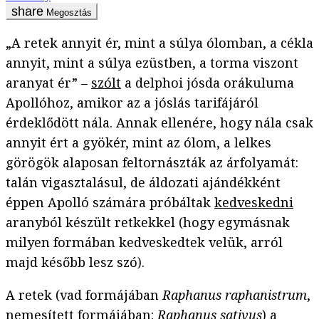
Megosztás
„A retek annyit ér, mint a súlya ólomban, a cékla
annyit, mint a súlya ezüstben, a torma viszont
aranyat ér” –
szólt
a delphoi jósda orákuluma
Apollóhoz, amikor az a jóslás tarifájáról
érdeklődött nála. Annak ellenére, hogy nála csak
annyit ért a gyökér, mint az ólom, a lelkes
görögök alaposan feltornászták az árfolyamát:
talán vigasztalásul, de áldozati ajándékként
éppen Apolló számára próbáltak
kedveskedni
aranyból készült retkekkel (hogy egymásnak
milyen formában kedveskedtek velük, arról
majd később lesz szó).
A retek (vad formájában
Raphanus raphanistrum
,
nemesített formájában:
Raphanus sativus
) a