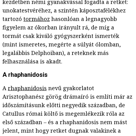
kezdetben némi gyanakvással fogadta a retket:
unokatestvéréhez, a szintén káposztafélékhez
tartozó
tormához
hasonlóan a legnagyobb
figyelem az ókorban irányult rá, de míg a
tormát csak kiváló gyógyszerként ismerték
(mint ismeretes, megérte a súlyát ólomban,
legalábbis Delphoiban), a reteknek más
felhasználása is akadt.
A rhaphanidosis
A
rhaphanidosis
nevű gyakorlatot
Arisztophanész görög drámaíró is említi már az
időszámításunk előtti negyedik században, de
Catullus római költő is megemlékezik róla az
első században – és a rhaphanidosis nem mást
jelent, mint hogy retket dugnak valakinek a