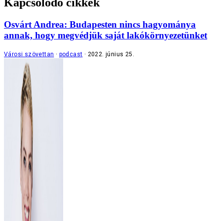
Kapcsolódó cikkek
Osvárt Andrea: Budapesten nincs hagyománya
annak, hogy megvédjük saját lakókörnyezetünket
Városi szövettan
podcast
2022. június 25.