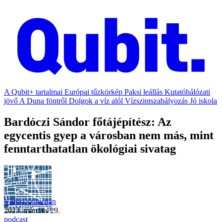
A Qubit+ tartalmai
Európai tűzkörkép
Paksi leállás
Kutatóhálózati
jövő
A Duna föntről
Dolgok a víz alól
Vízszintszabályozás
Jó iskola
Bardóczi Sándor főtájépítész: Az
egycentis gyep a városban nem más, mint
fenntarthatatlan ökológiai sivatag
Városi szövettan
2023. március 29.
podcast