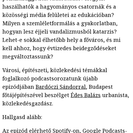
haszálhatók a hagyományos csatornák és a
közösségi média felületei az edukációban?
Milyen a szemléletformálás a gyakorlatban,
hogyan lesz éjjeli vandalizmusból katarzis?
Lehet-e sokkal élhetőbb hely a főváros, és mi
kell ahhoz, hogy évtizedes beidegződéseket
megváltoztassunk?
Városi, építészeti, közlekedési témákkal
foglalkozó podcastsorozatunk újabb
epizódjában
Bardóczi Sándorral
, Budapest
főtájépítészével beszélget
Édes Balázs
urbanista,
közlekedésgazdász.
Hallgasd alább:
Az epizód elérhető
Spotify-on
,
Google Podcasts-