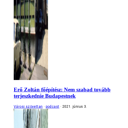
Erő Zoltán főépítész: Nem szabad tovább
terjeszkednie Budapestnek
Városi szövettan
podcast
2021. június 3.