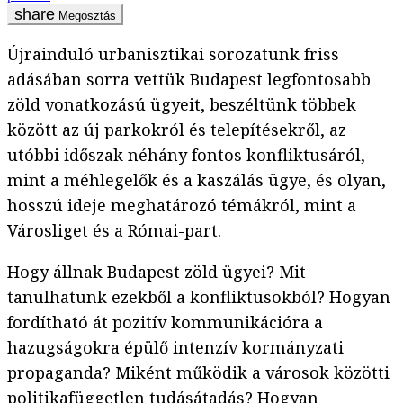
Megosztás
Újrainduló urbanisztikai sorozatunk friss
adásában sorra vettük Budapest legfontosabb
zöld vonatkozású ügyeit, beszéltünk többek
között az új parkokról és telepítésekről, az
utóbbi időszak néhány fontos konfliktusáról,
mint a méhlegelők és a kaszálás ügye, és olyan,
hosszú ideje meghatározó témákról, mint a
Városliget és a Római-part.
Hogy állnak Budapest zöld ügyei? Mit
tanulhatunk ezekből a konfliktusokból? Hogyan
fordítható át pozitív kommunikációra a
hazugságokra épülő intenzív kormányzati
propaganda? Miként működik a városok közötti
politikafüggetlen tudásátadás? Hogyan