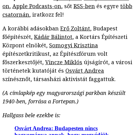
on
,
Apple Podcasts-on
, sőt
RSS-ben
és egyre
több
csatornán
, iratkozz fel!
A korábbi adásokban
Erő Zoltánt
, Budapest
főépítészét,
Kádár Bálintot
, a Kortárs Építészeti
Központ elnökét,
Somogyi Krisztina
építészetkritikust, az Építészfórum volt
főszerkesztőjét,
Vincze Miklós
újságírót, a városi
történetek kutatóját és
Osvárt Andrea
színésznőt, társasházi aktivistát faggattuk.
(A címlapkép egy magyarországi parkban készült
1940-ben
, forrása a Fortepan.)
Hallgass bele ezekbe is:
Osvárt Andrea: Budapesten nincs
hagyománya annak, hogy megvédjük