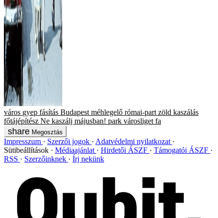
város
gyep
fásítás
Budapest
méhlegelő
római-part
zöld
kaszálás
főtájépítész
Ne kaszálj májusban!
park
városliget
fa
Megosztás
Impresszum
Szerzői jogok
Adatvédelmi nyilatkozat
Sütibeállítások
Médiaajánlat
Hirdetői ÁSZF
Támogatói ÁSZF
RSS
Szerzőinknek
Írj nekünk