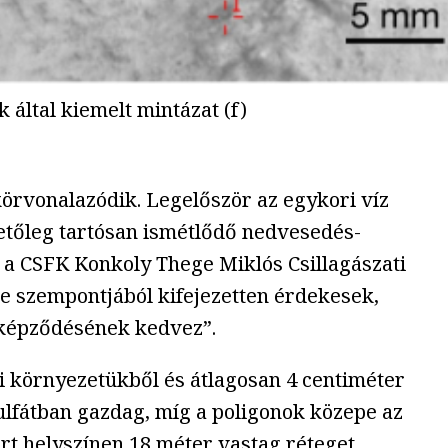
k által kiemelt mintázat (f)
körvonalazódik. Legelőször az egykori víz
ehetőleg tartósan ismétlődő nedvesedés-
 a CSFK Konkoly Thege Miklós Csillagászati
ése szempontjából kifejezetten érdekesek,
 képződésének kedvez”.
i környezetükből és átlagosan 4 centiméter
lfátban gazdag, míg a poligonok közepe az
árt helyszínen 18 méter vastag réteget