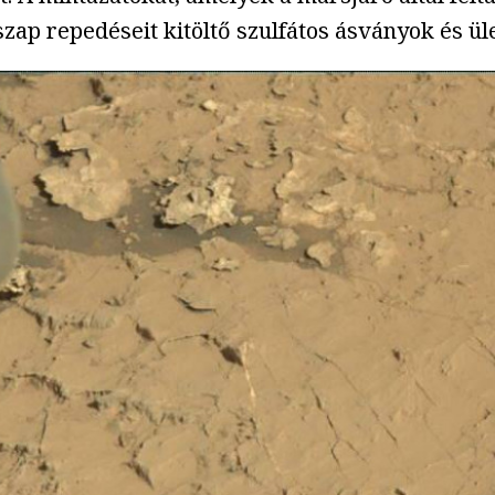
iszap repedéseit kitöltő szulfátos ásványok és ül