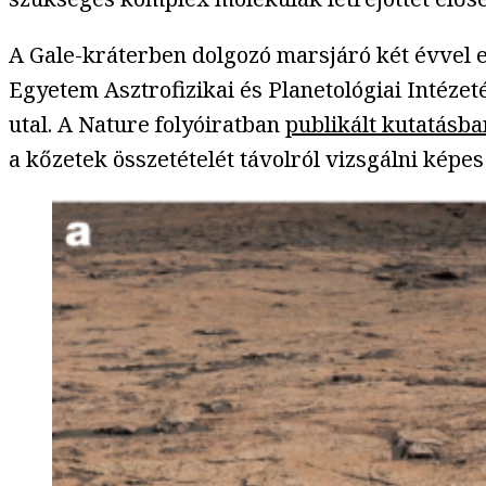
A Gale-kráterben dolgozó marsjáró két évvel e
Egyetem Asztrofizikai és Planetológiai Intézet
utal. A Nature folyóiratban
publikált kutatásba
a kőzetek összetételét távolról vizsgálni kép