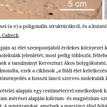
sei (a-e) a poligonális struktúrákról, és a kutató
L-Caltech
apján az élet szempontjából érdekes környezet 
molekulák jelenlétét, most pedig többször, felt
nek a tanulmányt Kereszturi Ákos bolygókutató,
elmondta, ezek a ciklusok „a földi élet keletkez
betöményedés a hosszú láncú szerves molekulák
vételei alapján egy centiméterrel emelkednek k
Cam mérései alapján kálcium- és magnézium-szu
t. A mintázatokat, amelyek a marsjáró által felt