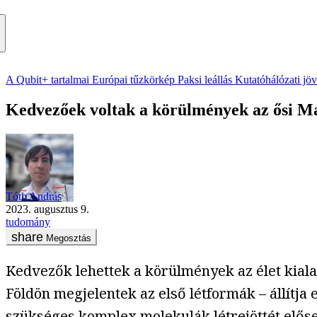
A Qubit+ tartalmai
Európai tűzkörkép
Paksi leállás
Kutatóhálózati jö
Kedvezőek voltak a körülmények az ősi Ma
Tóth András
2023. augusztus 9.
tudomány
Megosztás
Kedvezők lehettek a körülmények az élet kialak
Földön megjelentek az első létformák – állítja
szükséges komplex molekulák létrejöttét előseg