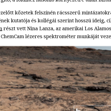
zelőtt kőzetek felszínén rácsszerű mintázatokr
ének kutatója és kollégái szerint hosszú ideig,
n
részt vett Nina Lanza, az amerikai Los Alamos
es ChemCam lézeres spektrométer munkáját vezet