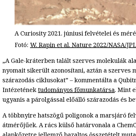
A Curiosity 2021. júniusi felvételei és méré
Fotó
:
W. Rapin et al. Nature 2022/NASA/JP
„A Gale-kráterben talált szerves molekulák al
nyomait sikerült azonosítani, aztán a szerves 
szárazodás ciklusokat” – kommentálta a Qubit
Intézetének
tudományos főmunkatársa
. Mint 
ugyanis a párolgással előálló szárazodás és 
A többnyire hatszögű poligonok a marsjáró fel
átmérőjűek. A rács külső határvonala a Chem
alapkőzetre jellemző bazaltos összetételt muta