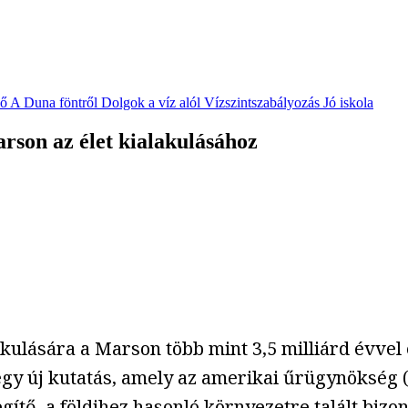
vő
A Duna föntről
Dolgok a víz alól
Vízszintszabályozás
Jó iskola
rson az élet kialakulásához
ulására a Marson több mint 3,5 milliárd évvel e
 egy új kutatás, amely az amerikai űrügynökség 
ítő, a földihez hasonló környezetre talált bizon