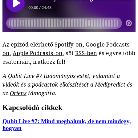
Az epizód elérhető
Spotify-on
,
Google Podcasts-
on
,
Apple Podcasts-on
, sőt
RSS-ben
és egyre több
csatornán, iratkozz fel!
A Qubit Live #7 tudományos estet, valamint a
videók és a podcastok elkészítését a
Medipredict
és
az
Oriens
támogatta.
Kapcsolódó cikkek
Qubit Live #7: Mind meghalunk, de nem mindegy,
hogyan