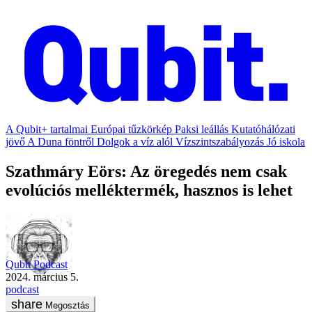
A Qubit+ tartalmai
Európai tűzkörkép
Paksi leállás
Kutatóhálózati
jövő
A Duna föntről
Dolgok a víz alól
Vízszintszabályozás
Jó iskola
Szathmáry Eörs: Az öregedés nem csak
evolúciós melléktermék, hasznos is lehet
Qubit Podcast
2024. március 5.
podcast
Megosztás