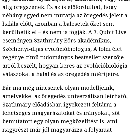
alig öregszenek. És az is előfordulhat, hogy
néhány egyed nem mutatja az öregedés jeleit a
halála előtt, azonban a balesetek őket sem
kerülhetik el – és nem is fogják. A 7. Qubit Live
eseményen
Szathmáry Eörs
akadémikus,
Széchenyi-díjas evolúcióbiológus, A földi élet
regénye című tudományos bestseller szerzője
arról beszélt, hogyan keres az evolúcióbiológia
válaszokat a halál és az öregedés miértjeire.
Bár ma még nincsenek olyan modelljeink,
amelyekkel az öregedés univerzálisan leírható,
Szathmáry előadásban igyekezett feltárni a
lehetséges magyarázatokat és irányokat, sőt
bemutatott egy olyan megközelítést is, ami
nagyrészt már jól magyarázza a folyamat