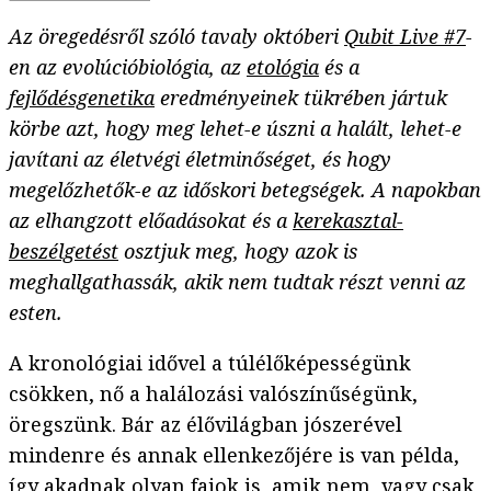
Az öregedésről szóló tavaly októberi
Qubit Live #7
-
en az evolúcióbiológia, az
etológia
és a
fejlődésgenetika
eredményeinek tükrében jártuk
körbe azt, hogy meg lehet-e úszni a halált, lehet-e
javítani az életvégi életminőséget, és hogy
megelőzhetők-e az időskori betegségek. A napokban
az elhangzott előadásokat és a
kerekasztal-
beszélgetést
osztjuk meg, hogy azok is
meghallgathassák, akik nem tudtak részt venni az
esten.
A kronológiai idővel a túlélőképességünk
csökken, nő a halálozási valószínűségünk,
öregszünk. Bár az élővilágban jószerével
mindenre és annak ellenkezőjére is van példa,
így akadnak olyan fajok is, amik nem, vagy csak