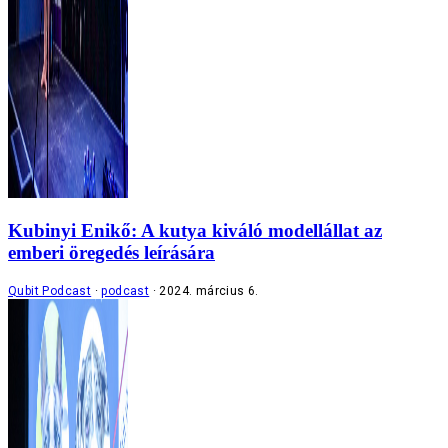
Kubinyi Enikő: A kutya kiváló modellállat az
emberi öregedés leírására
Qubit Podcast
podcast
2024. március 6.