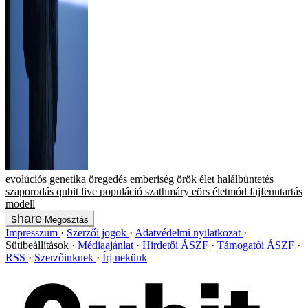
evolúciós genetika
öregedés
emberiség
örök élet
halálbüntetés
szaporodás
qubit live
populáció
szathmáry eörs
életmód
fajfenntartás
modell
Megosztás
Impresszum
Szerzői jogok
Adatvédelmi nyilatkozat
Sütibeállítások
Médiaajánlat
Hirdetői ÁSZF
Támogatói ÁSZF
RSS
Szerzőinknek
Írj nekünk