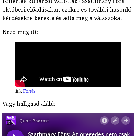
ismertek kudarcot vallottak? Szathmáry Eörs
októberi előadásában ezekre és további hasonló
kérdésekre kereste és adta meg a válaszokat.
Nézd meg itt:
Forrás
Vagy hallgasd alább: