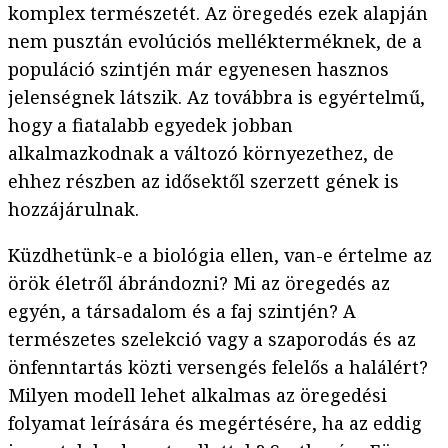
komplex természetét. Az öregedés ezek alapján
nem pusztán evolúciós mellékterméknek, de a
populáció szintjén már egyenesen hasznos
jelenségnek látszik. Az továbbra is egyértelmű,
hogy a fiatalabb egyedek jobban
alkalmazkodnak a változó környezethez, de
ehhez részben az idősektől szerzett gének is
hozzájárulnak.
Küzdhetünk-e a biológia ellen, van-e értelme az
örök életről ábrándozni? Mi az öregedés az
egyén, a társadalom és a faj szintjén? A
természetes szelekció vagy a szaporodás és az
önfenntartás közti versengés felelős a halálért?
Milyen modell lehet alkalmas az öregedési
folyamat leírására és megértésére, ha az eddig