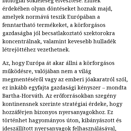
biológiai sokféleség elvesztése. Ennek
érdekében olyan döntéseket hoznak majd,
amelyek normává teszik Európában a
fenntartható termékeket, a körforgásos
gazdaságba jól becsatlakoztató szektorokra
koncentrálnak, valamint kevesebb hulladék
létrejöttéhez vezethetnek.
Az, hogy Európa át akar állni a körforgásos
működésre, valójában nem a világ
megmentéséről vagy az emberi jóakaratról szól,
ez inkább egyfajta gazdasági kényszer – mondta
Bartha-Horváth. Az erőforrásokban szegény
kontinensnek szerinte stratégiai érdeke, hogy
hozzáférjen bizonyos nyersanyagokhoz. Ez
történhet hagyományos úton, kibányászott és
ideszállított nyersanyagok felhasználásával,