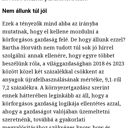
Nem állunk túl jól
Ezek a tényezők mind abba az irányba
mutatnak, hogy el kellene mozdulni a
körforgásos gazdaság felé. De hogy állunk ezzel?
Bartha-Horváth nem tudott túl sok jó hírrel
szolgálni: annak ellenére, hogy egyre többet
beszélünk róla, a világgazdaságban 2018 és 2023
között közel két százalékkal csökkent az
anyagok újrafelhasználásának mértéke, 9,1-ről
7,2 százalékra. A környezetgazdász szerint
ennek hátterében leginkább az áll, hogy a
körforgásos gazdaság logikája ellentétes azzal,
ahogy a gazdaságot valójában üzemeltetni
szeretnénk, továbbá a gyakorlati
megvalósításához szükséges know-how és