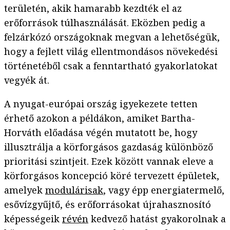
területén, akik hamarabb kezdték el az
erőforrások túlhasználását. Eközben pedig a
felzárkózó országoknak megvan a lehetőségük,
hogy a fejlett világ ellentmondásos növekedési
történetéből csak a fenntartható gyakorlatokat
vegyék át.
A nyugat-európai ország igyekezete tetten
érhető azokon a példákon, amiket Bartha-
Horváth előadása végén mutatott be, hogy
illusztrálja a körforgásos gazdaság különböző
prioritási szintjeit. Ezek között vannak eleve a
körforgásos koncepció köré tervezett épületek,
amelyek
modulárisak
, vagy épp energiatermelő,
esővízgyűjtő, és erőforrásokat újrahasznosító
képességeik
révén
kedvező hatást gyakorolnak a