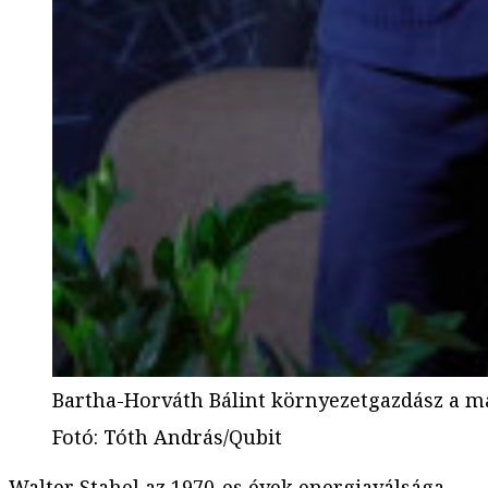
Bartha-Horváth Bálint környezetgazdász a má
Fotó
:
Tóth András/Qubit
Walter Stahel az 1970-es évek
energiaválsága