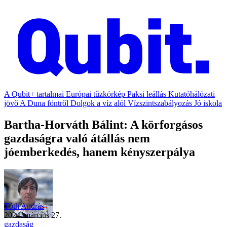
A Qubit+ tartalmai
Európai tűzkörkép
Paksi leállás
Kutatóhálózati
jövő
A Duna föntről
Dolgok a víz alól
Vízszintszabályozás
Jó iskola
Bartha-Horváth Bálint: A körforgásos
gazdaságra való átállás nem
jóemberkedés, hanem kényszerpálya
Tóth András
2024. március 27.
gazdaság