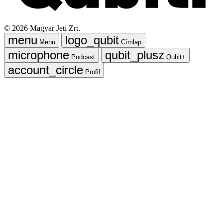
©
2026
Magyar Jeti Zrt.
Menü
Címlap
Podcast
Qubit+
Profil