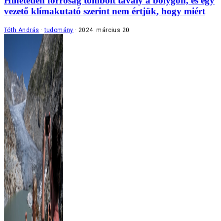
Hihetetlen forróság tombolt tavaly a bolygón, és egy
vezető klímakutató szerint nem értjük, hogy miért
Tóth András
tudomány
2024. március 20.