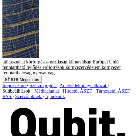
túlhasználat
körforgásos gazdaság
klímaválság
Európai Unió
fenntartható fejlődés
erőforrások
környezetvédelem
környezet
fenntarthatóság
nyersanyag
Megosztás
Impresszum
Szerzői jogok
Adatvédelmi nyilatkozat
Sütibeállítások
Médiaajánlat
Hirdetői ÁSZF
Támogatói ÁSZF
RSS
Szerzőinknek
Írj nekünk