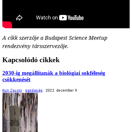
A cikk szerzője a Budapest Science Meetup
rendezvény társszervezője.
Kapcsolódó cikkek
2030-ig megállítanák a biológiai sokféleség
csökkenését
Kun Zsuzsi
gazdaság
2022. december 9.