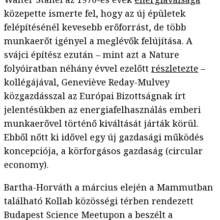
közepette ismerte fel, hogy az új épületek
felépítésénél kevesebb erőforrást, de több
munkaerőt igényel a meglévők felújítása. A
svájci építész ezután – mint azt a Nature
folyóiratban néhány évvel ezelőtt
részletezte
–
kollégájával, Geneviève Reday-Mulvey
közgazdásszal az Európai Bizottságnak írt
jelentésükben az energiafelhasználás emberi
munkaerővel történő kiváltását járták körül.
Ebből nőtt ki idővel egy új gazdasági működés
koncepciója, a körforgásos gazdaság (circular
economy).
Bartha-Horváth a március elején a Mammutban
található Kollab közösségi térben rendezett
Budapest Science Meetupon a beszélt a