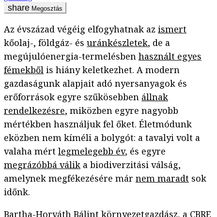
Megosztás
Az évszázad végéig elfogyhatnak az
ismert
kőolaj-, földgáz- és
uránkészletek
, de a
megújulóenergia-termelésben
használt egyes
fémekből
is hiány keletkezhet. A modern
gazdaságunk alapjait adó nyersanyagok és
erőforrások egyre szűkösebben
állnak
rendelkezésre
, miközben egyre nagyobb
mértékben használjuk fel őket. Életmódunk
eközben nem kíméli a bolygót: a tavalyi volt a
valaha mért
legmelegebb év
, és egyre
megrázóbbá válik
a biodiverzitási válság,
amelynek megfékezésére már
nem maradt
sok
időnk.
Bartha-Horváth Bálint környezetgazdász, a CBRE