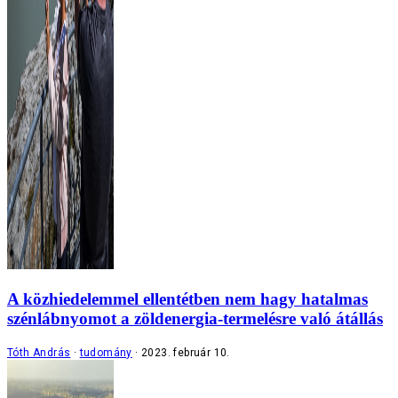
A közhiedelemmel ellentétben nem hagy hatalmas
szénlábnyomot a zöldenergia-termelésre való átállás
Tóth András
tudomány
2023. február 10.