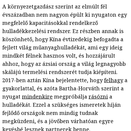
A környezetgazdász szerint az elmúlt fél
évszázadban nem nagyon épült ki nyugaton egy
megfelelő kapacitásokkal rendelkező
hulladékkezelési rendszer. Ez részben annak is
köszönhető, hogy Kína évtizedekig befogadta a
fejlett világ műanyaghulladékát, ami egy ideig
mindkét félnek hasznos volt, és hozzájárult
ahhoz, hogy az ázsiai ország a világ legnagyobb
skálájú termelési rendszerét tudja kiépíteni.
2017-ben aztán Kína bejelentette, hogy
felhagy
a
gyakorlattal, és azóta Bartha-Horváth szerint a
nyugat
mindenkire
megpróbálja
rásózni
a
hulladékát. Ezzel a szükséges ismeretek híján
fejlődő országok nem mindig tudnak
megküzdeni, és a jövőben várhatóan egyre
kevésbé lesznek partnerek benne.