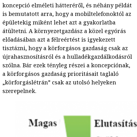
koncepció elméleti hátteréről, és néhány példát
is bemutatott arra, hogy a mobiltelefonoktól az
épületekig miként lehet azt a gyakorlatba
átültetni. A környezetgazdász a közel egyórás
előadásában azt a félreértést is igyekezett
tisztázni, hogy a körforgásos gazdaság csak az
újrahasznosításról és a hulladékgazdálkodásról
szólna. Bár ezek tényleg részei a koncepciónak,
a körforgásos gazdaság prioritásait taglaló
„körforgáslétrán” csak az utolsó helyeken
szerepelnek.