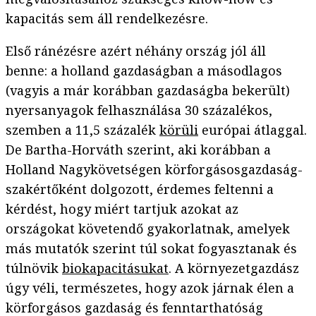
kapacitás sem áll rendelkezésre.
Első ránézésre azért néhány ország jól áll
benne: a holland gazdaságban a másodlagos
(vagyis a már korábban gazdaságba bekerült)
nyersanyagok felhasználása 30 százalékos,
szemben a 11,5 százalék
körüli
európai átlaggal.
De Bartha-Horváth szerint, aki korábban a
Holland Nagykövetségen körforgásosgazdaság-
szakértőként dolgozott, érdemes feltenni a
kérdést, hogy miért tartjuk azokat az
országokat követendő gyakorlatnak, amelyek
más mutatók szerint túl sokat fogyasztanak és
túlnövik
biokapacitásukat
. A környezetgazdász
úgy véli, természetes, hogy azok járnak élen a
körforgásos gazdaság és fenntarthatóság