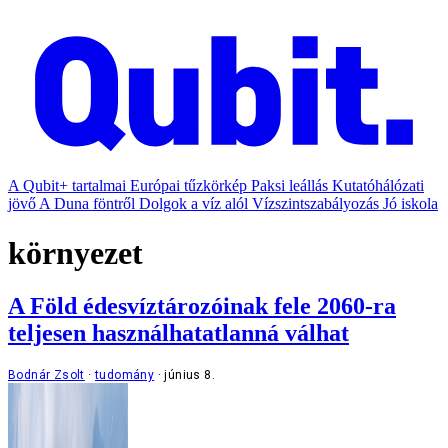
A Qubit+ tartalmai
Európai tűzkörkép
Paksi leállás
Kutatóhálózati
jövő
A Duna föntről
Dolgok a víz alól
Vízszintszabályozás
Jó iskola
környezet
A Föld édesvíztározóinak fele 2060-ra
teljesen használhatatlanná válhat
Bodnár Zsolt
tudomány
június 8.