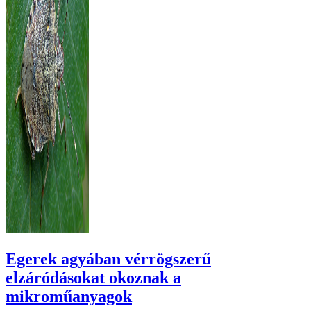
Egerek agyában vérrögszerű
elzáródásokat okoznak a
mikroműanyagok