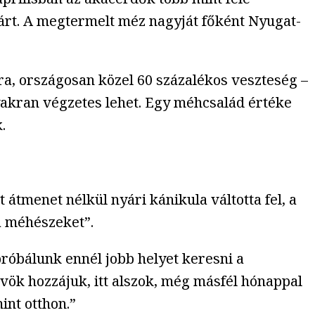
tárt. A megtermelt méz nagyját főként Nyugat-
ra, országosan közel 60 százalékos veszteség –
yakran végzetes lehet. Egy méhcsalád értéke
.
 átmenet nélkül nyári kánikula váltotta fel, a
a méhészeket”.
róbálunk ennél jobb helyet keresni a
ök hozzájuk, itt alszok, még másfél hónappal
int otthon.”