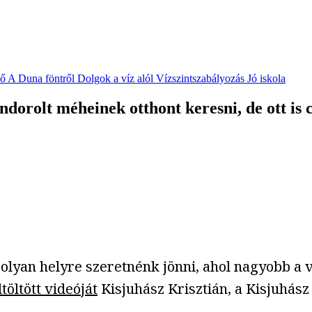
vő
A Duna föntről
Dolgok a víz alól
Vízszintszabályozás
Jó iskola
orolt méheinek otthont keresni, de ott is c
olyan helyre szeretnénk jönni, ahol nagyobb a 
öltött videóját
Kisjuhász Krisztián, a Kisjuhász