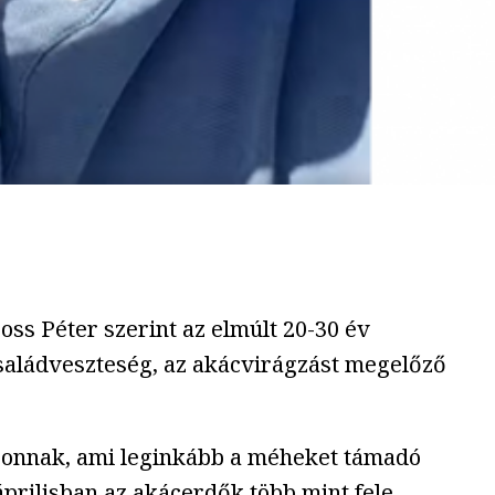
ss Péter szerint az elmúlt 20-30 év
saládveszteség, az akácvirágzást megelőző
zezonnak, ami leginkább a méheket támadó
prilisban az akácerdők több mint fele