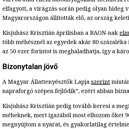
elfagyott, a virágzás során pedig olyan hideg
Magyarországon állították elő, az ország keleti
Kisjuhász Krisztián áprilisban a BAON-nak
elm
több méhésznél az egyedek akár 80 százaléka i
az 50 ezer forintot is meghaladhatja, így a k
Bizonytalan jövő
A Magyar Állattenyésztők Lapja
szerint
miután 
napraforgó szépen fejlődik”, ezért abban bízn
Kisjuhász Krisztián pedig tovább keresi a me
méheknek, mert igazából most elhozom őket 90
megnyújtom a nyarat, és gyakorlatilag értelme 