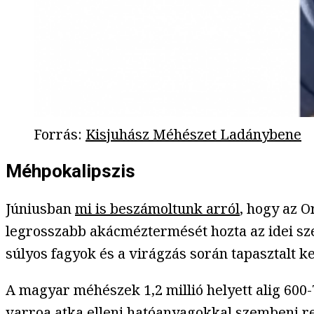
Forrás
:
Kisjuhász Méhészet Ladánybene
Méhpokalipszis
Júniusban
mi is beszámoltunk arról
, hogy az 
legrosszabb akácméztermését hozta az idei sz
súlyos fagyok és a virágzás során tapasztalt ke
A magyar méhészek 1,2 millió helyett alig 600
varroa atka elleni hatóanyagokkal szembeni re