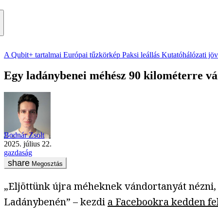
A Qubit+ tartalmai
Európai tűzkörkép
Paksi leállás
Kutatóhálózati jö
Egy ladánybenei méhész 90 kilométerre vánd
Bodnár Zsolt
2025. július 22.
gazdaság
Megosztás
„Eljöttünk újra méheknek vándortanyát nézni, 
Ladánybenén” – kezdi
a Facebookra kedden felt