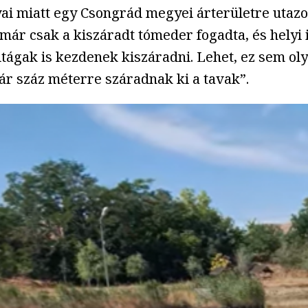
 miatt egy Csongrád megyei árterületre utazott
t már csak a kiszáradt tómeder fogadta, és hely
ágak is kezdenek kiszáradni. Lehet, ez sem oly
pár száz méterre száradnak ki a tavak”.