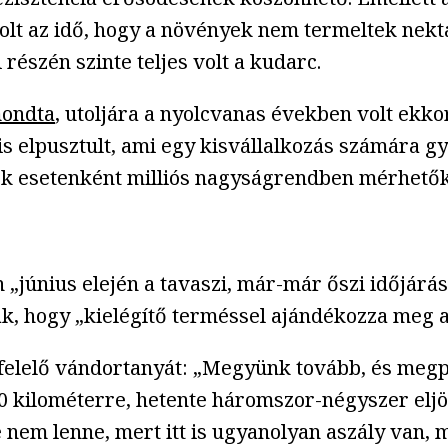
 volt az idő, hogy a növények nem termeltek nek
 részén szinte teljes volt a kudarc.
ondta
, utoljára a nyolcvanas években volt ekko
s elpusztult, ami egy kisvállalkozás számára g
árok esetenként milliós nagyságrendben mérhetők
„június elején a tavaszi, már-már őszi időjárást
ak, hogy „kielégítő terméssel ajándékozza meg 
gfelelő vándortanyát: „Megyünk tovább, és megp
 kilométerre, hetente háromszor-négyszer eljöv
nem lenne, mert itt is ugyanolyan aszály van, m