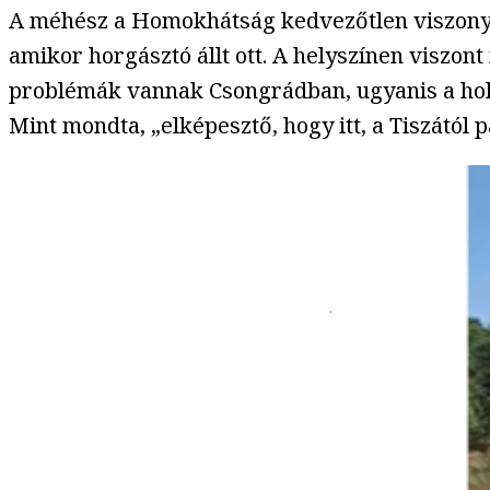
A méhész a Homokhátság kedvezőtlen viszonyai
amikor horgásztó állt ott. A helyszínen viszon
problémák vannak Csongrádban, ugyanis a holt
Mint mondta, „elképesztő, hogy itt, a Tiszától 