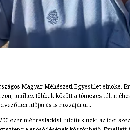
Országos Magyar Méhészeti Egyesület elnöke, Bro
ezon, amihez többek között a tömeges téli méhc
dvezőtlen időjárás is hozzájárult.
-700 ezer méhcsaláddal futottak neki az idei s
zisztencia erősödésének köszönhető. Emellett á