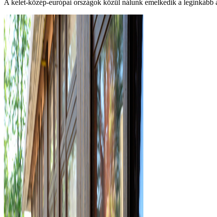
A kelet-közép-európai országok közül nálunk emelkedik a leginkább a j