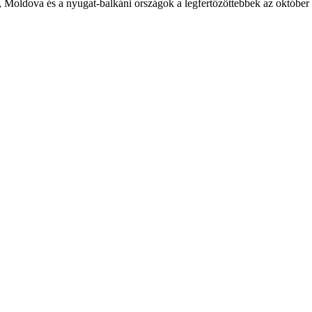
Moldova és a nyugat-balkáni országok a legfertőzöttebbek az október 7-