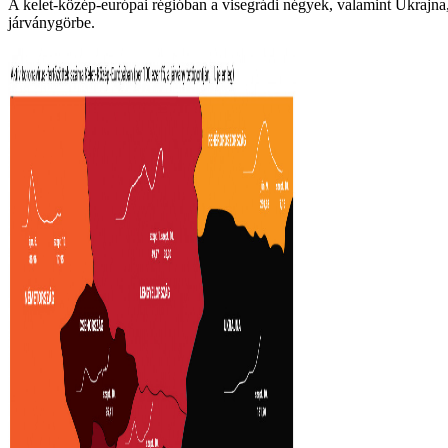
A kelet-közép-európai régióban a visegrádi négyek, valamint Ukrajna, 
járványgörbe.