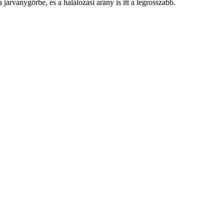
árványgörbe, és a halálozási arány is itt a legrosszabb.