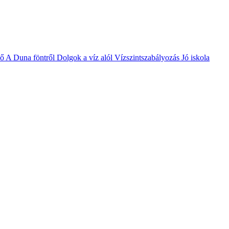
vő
A Duna föntről
Dolgok a víz alól
Vízszintszabályozás
Jó iskola