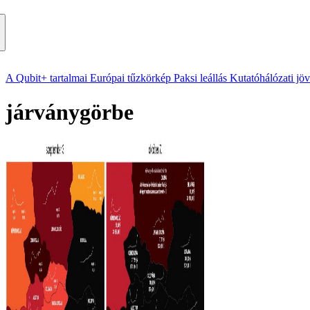
A Qubit+ tartalmai
Európai tűzkörkép
Paksi leállás
Kutatóhálózati jö
járványgörbe