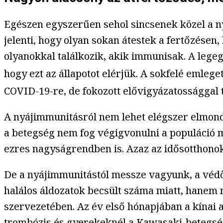
Egészen egyszerűen sehol sincsenek közel a n
jelenti, hogy olyan sokan átestek a fertőzése
olyanokkal találkozik, akik immunisak. A leg
hogy ezt az állapotot elérjük. A sokfelé emlege
COVID-19-re, de fokozott elővigyázatossággal t
A nyájimmunitásról nem lehet elégszer elmondan
a betegség nem fog végigvonulni a populáció m
ezres nagyságrendben is. Azaz az idősotthonok
De a nyájimmunitástól messze vagyunk, a védő
halálos áldozatok becsült száma miatt, hanem
szervezetében. Az év első hónapjában a kínai 
trombózis
és gyerekeknél a
Kawasaki-betegs