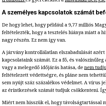
A személyes kapcsolatok számát befol
De hogy lehet, hogy például a 9,77 milliós Mag
feltételezték, hogy a tesztelés hiánya miatt a 
nagy részén. Ez nem így van.
A járvány kontrollálatlan elszabadulását azért
kapcsolataink számát. Ez a fő, és valószínűle
vagy a melegedő időjárás hatása, de
nem tudj
feltételezett védettségre, és pláne nem tehet
sem nyújt száz százalékos védelmet. A vírus je
az érintkezések számát tudjuk csökkenteni. Í
Miért nem hisszük el, hogy távolságtartással 