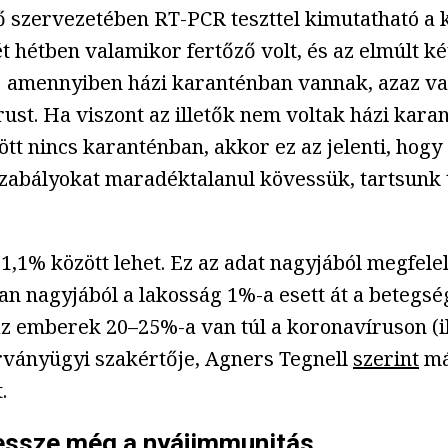
lető szervezetében RT-PCR teszttel kimutatható 
két hétben valamikor fertőző volt, és az elmúlt 
ák: amennyiben házi karanténban vannak, azaz val
st. Ha viszont az illetők nem voltak házi karan
tt nincs karanténban, akkor ez az jelenti, hogy
szabályokat maradéktalanul kövessük, tartsunk 
1% között lehet. Ez az adat nagyjából megfelel
an nagyjából a lakosság 1%-a esett át a betegs
 az emberek 20–25%-a van túl a koronavíruson (i
ványügyi szakértője, Agners Tegnell
szerint
má
.
essze még a nyájimmunitás