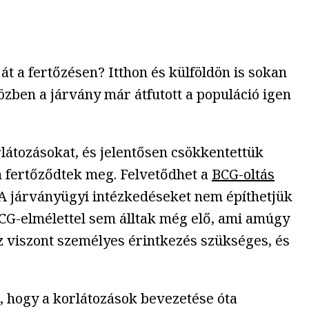
át a fertőzésen? Itthon és külföldön is sokan
közben a járvány már átfutott a populáció igen
rlátozásokat, és jelentősen csökkentettük
n fertőződtek meg. Felvetődhet a
BCG-oltás
 A járványügyi intézkedéseket nem építhetjük
BCG-elmélettel sem álltak még elő, ami amúgy
z viszont személyes érintkezés szükséges, és
, hogy a korlátozások bevezetése óta