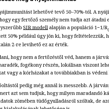
yájimmunitást lehetővé tevő 50–70%-tól. A nyá
n, hogy egy fertőző személy nem tudja azt átad
egyszerűbb
SIR modell
alapján a populáció 1−1/R
tett 50% például úgy jön ki, hogy feltételezzük, 
alán 2-re levihető ez az érték.
i, hogy nem a fertőzéstől véd, hanem a járványtó
aradék, fogékony részén, lokálisan viszont lehe
at vagy a kórházakat a továbbiakban is védeni k
oltástól pedig még annál is messzebb. A járván
 mert azt sem tudjuk, hogy milyen maradandó k
adatok zömében tüdőgyulladásról szóltak, de az
ég
kialakulásának lehetősége is.