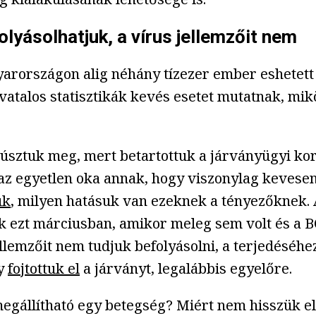
yásolhatjuk, a vírus jellemzőit nem
yarországon alig néhány tízezer ember eshetett 
hivatalos statisztikák kevés esetet mutatnak, mi
 úsztuk meg, mert betartottuk a járványügyi ko
g az egyetlen oka annak, hogy viszonylag kevese
uk
, milyen hatásuk van ezeknek a tényezőknek.
tük ezt márciusban, amikor meleg sem volt és a 
llemzőit nem tudjuk befolyásolni, a terjedéséhe
gy
fojtottuk el
a járványt, legalábbis egyelőre.
megállítható egy betegség? Miért nem hisszük el