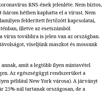
a koronavírus RNS-ének jelenléte. Nem biztos,
két-három hétben kaphatta el a vírust. Nem
amilyen felderített fertőzött kapcsolatai,
ténban, illetve az esetszámból
 a vírus továbbra is jelen van az országban.
távolságot, viseljünk maszkot és mossunk
 annak, amit a legtöbb ilyen mintavétel
égen. Az egészségügyi rendszerüket a
lyen például New York városa). A járványt
r 25%-nál tartanak országosan, de a