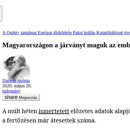
A Qubit+ tartalmai
Európai tűzkörkép
Paksi leállás
Kutatóhálózati jö
Magyarországon a járványt maguk az ember
Darwin majma
2020. május 20.
tudomány
Megosztás
A múlt héten
ismertetett
előzetes adatok alapjá
a fertőzésen már átesettek száma.