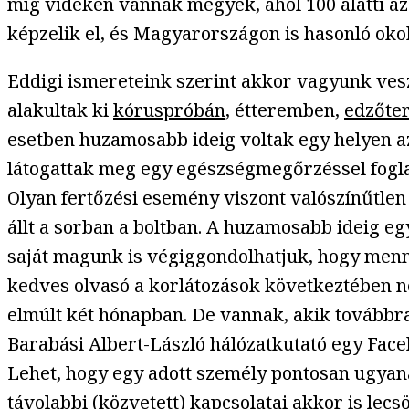
míg vidéken vannak megyék, ahol 100 alatti az
képzelik el, és Magyarországon is hasonló ok
Eddigi ismereteink szerint akkor vagyunk vesz
alakultak ki
kóruspróbán
, étteremben,
edzőte
esetben huzamosabb ideig voltak egy helyen az 
látogattak meg egy egészségmegőrzéssel foglalkoz
Olyan fertőzési esemény viszont valószínűtlen
állt a sorban a boltban. A huzamosabb ideig eg
saját magunk is végiggondolhatjuk, hogy menny
kedves olvasó a korlátozások következtében ne
elmúlt két hónapban. De vannak, akik továbbra
Barabási Albert-László hálózatkutató egy Face
Lehet, hogy egy adott személy pontosan ugyana
távolabbi (közvetett) kapcsolatai akkor is lec