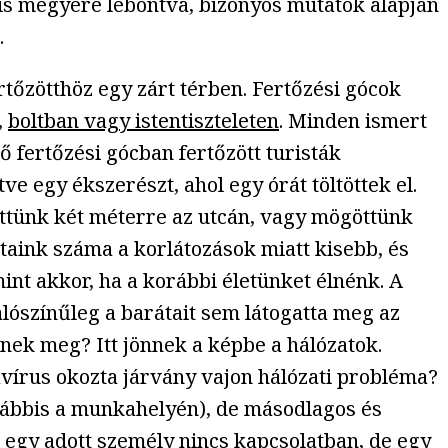
 is megyére lebontva, bizonyos mutatók alapján
.
tőzötthöz egy zárt térben. Fertőzési gócok
,
boltban vagy istentiszteleten
. Minden ismert
ő fertőzési gócban fertőzött turisták
ve egy ékszerészt, ahol egy órát töltöttek el.
ettünk két méterre az utcán, vagy mögöttünk
taink száma a korlátozások miatt kisebb, és
nt akkor, ha a korábbi életünket élnénk. A
lószínűleg a barátait sem látogatta meg az
nek meg? Itt jönnek a képbe a hálózatok.
avírus okozta járvány vajon hálózati probléma?
alábbis a munkahelyén), de másodlagos és
l egy adott személy nincs kapcsolatban, de egy