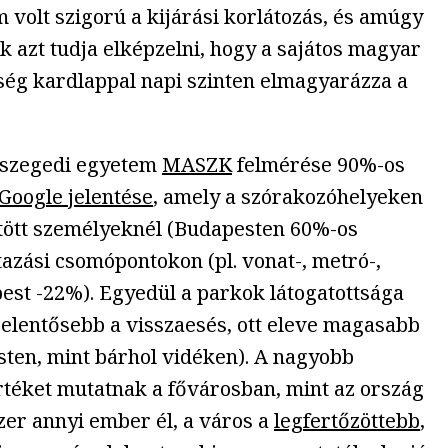
volt szigorú a kijárási korlátozás, és amúgy
 azt tudja elképzelni, hogy a sajátos magyar
ség kardlappal napi szinten elmagyarázza a
a szegedi egyetem
MASZK
felmérése 90%-os
Google jelentése
, amely a szórakozóhelyeken
öltött személyeknél (Budapesten 60%-os
azási csomópontokon (pl. vonat-, metró-,
st -22%). Egyedül a parkok látogatottsága
jelentősebb a visszaesés, ott eleve magasabb
ten, mint bárhol vidéken). A nagyobb
értéket mutatnak a fővárosban, mint az ország
er annyi ember él, a város a
legfertőzöttebb
,