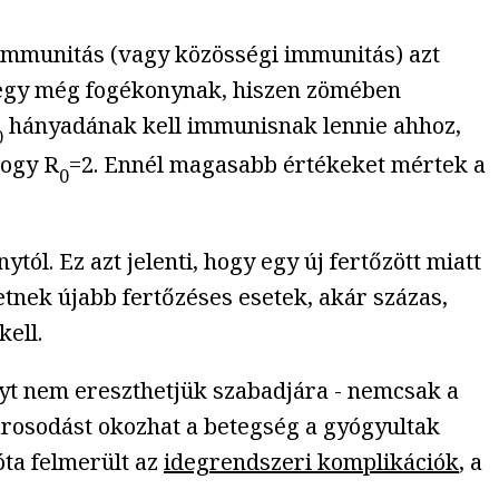
jimmunitás (vagy közösségi immunitás) azt
ni egy még fogékonynak, hiszen zömében
hányadának kell immunisnak lennie ahhoz,
0
hogy R
=2. Ennél magasabb értékeket mértek a
0
l. Ez azt jelenti, hogy egy új fertőzött miatt
tnek újabb fertőzéses esetek, akár százas,
ell.
yt nem ereszthetjük szabadjára - nemcsak a
árosodást okozhat a betegség a gyógyultak
óta felmerült az
idegrendszeri komplikációk
, a