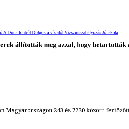
vő
A Duna föntről
Dolgok a víz alól
Vízszintszabályozás
Jó iskola
ek állították meg azzal, hogy betartották 
n Magyarországon 243 és 7230 közötti fertőzött 