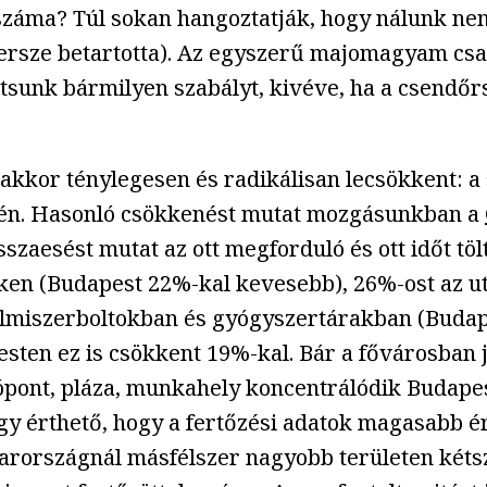
záma? Túl sokan hangoztatják, hogy nálunk nem 
persze betartotta). Az egyszerű majomagyam csak
tsunk bármilyen szabályt, kivéve, ha a csendőr
nakkor ténylegesen és radikálisan lecsökkent: 
rén. Hasonló csökkenést mutat mozgásunkban a
szaesést mutat az ott megforduló és ott időt t
en (Budapest 22%-kal kevesebb), 26%-ost az ut
elmiszerboltokban és gyógyszertárakban (Budape
sten ez is csökkent 19%-kal. Bár a fővárosban 
ópont, pláza, munkahely koncentrálódik Budapes
így érthető, hogy a fertőzési adatok magasabb 
arországnál másfélszer nagyobb területen kétsz