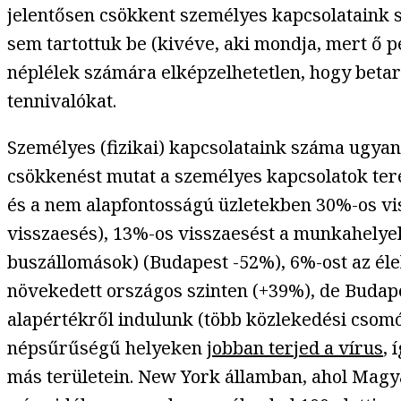
jelentősen csökkent személyes kapcsolataink s
sem tartottuk be (kivéve, aki mondja, mert ő 
néplélek számára elképzelhetetlen, hogy betar
tennivalókat.
Személyes (fizikai) kapcsolataink száma ugya
csökkenést mutat a személyes kapcsolatok te
és a nem alapfontosságú üzletekben 30%-os vis
visszaesés), 13%-os visszaesést a munkahelyek
buszállomások) (Budapest -52%), 6%-ost az él
növekedett országos szinten (+39%), de Budape
alapértékről indulunk (több közlekedési csom
népsűrűségű helyeken
jobban terjed a vírus
, 
más területein. New York államban, ahol Magy