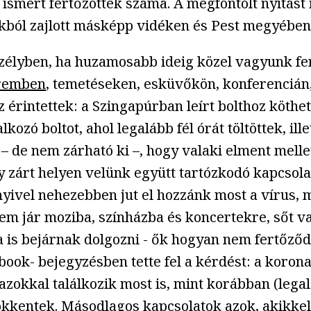
 ismert fertőzöttek száma. A megfontolt nyitást
okból zajlott másképp vidéken és Pest megyében
élyben, ha huzamosabb ideig közel vagyunk fer
remben
, temetéseken, esküvőkön, konferencián
érintettek: a Szingapúrban leírt bolthoz köthet
ó boltot, ahol legalább fél órát töltöttek, illet
 – de nem zárható ki –, hogy valaki elment mell
y zárt helyen velünk együtt tartózkodó kapcsola
ivel nehezebben jut el hozzánk most a vírus, mi
m jár moziba, színházba és koncertekre, sőt va
 is bejárnak dolgozni - ők hogyan nem fertőződ
book- bejegyzésben tette fel a kérdést: a koron
zokkal találkozik most is, mint korábban (leg
sökkentek. Másodlagos kapcsolatok azok, akikke