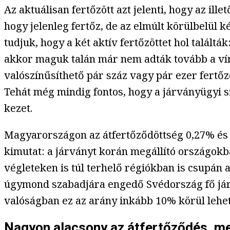
Az aktuálisan fertőzött azt jelenti, hogy az il
hogy jelenleg fertőz, de az elmúlt körülbelül 
tudjuk, hogy a két aktív fertőzöttet hol talált
akkor maguk talán már nem adták tovább a víru
valószínűsíthető pár száz vagy pár ezer fertőzö
Tehát még mindig fontos, hogy a járványügyi 
kezet.
Magyarországon az átfertőződöttség 0,27% és 1,
kimutat: a járványt korán megállító országokb
végleteken is túl terhelő régiókban is csupán
úgymond szabadjára engedő Svédország fő jár
valóságban ez az arány inkább 10% körül lehet
Nagyon alacsony az átfertőződés, m