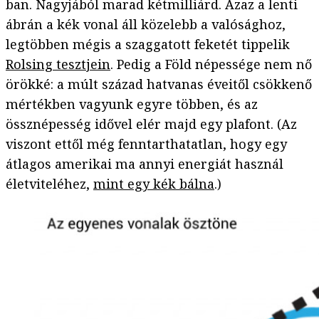
ban. Nagyjából marad kétmilliárd. Azaz a lenti
ábrán a kék vonal áll közelebb a valósághoz,
legtöbben mégis a szaggatott feketét tippelik
Rolsing tesztjein
. Pedig a Föld népessége nem nő
örökké: a múlt század hatvanas éveitől csökkenő
mértékben vagyunk egyre többen, és az
össznépesség idővel elér majd egy plafont. (Az
viszont ettől még fenntarthatatlan, hogy egy
átlagos amerikai ma annyi energiát használ
életviteléhez,
mint egy kék bálna
.)