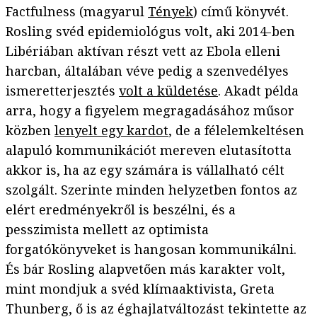
Factfulness (magyarul
Tények
) című könyvét.
Rosling svéd epidemiológus volt, aki 2014-ben
Libériában aktívan részt vett az Ebola elleni
harcban, általában véve pedig a szenvedélyes
ismeretterjesztés
volt a küldetése
. Akadt példa
arra, hogy a figyelem megragadásához műsor
közben
lenyelt egy kardot
, de a félelemkeltésen
alapuló kommunikációt mereven elutasította
akkor is, ha az egy számára is vállalható célt
szolgált. Szerinte minden helyzetben fontos az
elért eredményekről is beszélni, és a
pesszimista mellett az optimista
forgatókönyveket is hangosan kommunikálni.
És bár Rosling alapvetően más karakter volt,
mint mondjuk a svéd klímaaktivista, Greta
Thunberg, ő is az éghajlatváltozást tekintette az