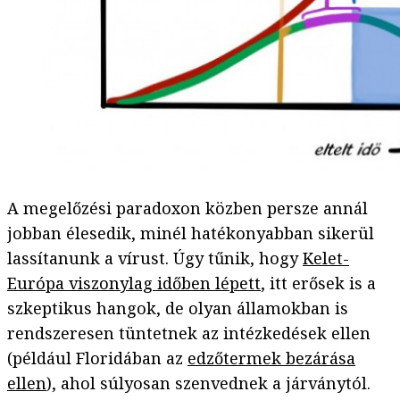
A megelőzési paradoxon közben persze annál
jobban élesedik, minél hatékonyabban sikerül
lassítanunk a vírust. Úgy tűnik, hogy
Kelet-
Európa viszonylag időben lépett
, itt erősek is a
szkeptikus hangok, de olyan államokban is
rendszeresen tüntetnek az intézkedések ellen
(például Floridában az
edzőtermek bezárása
ellen
), ahol súlyosan szenvednek a járványtól.