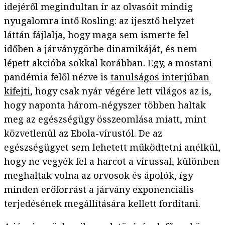
idejéről megindultan ír az olvasóit mindig
nyugalomra intő Rosling: az ijesztő helyzet
láttán fájlalja, hogy maga sem ismerte fel
időben a járványgörbe dinamikáját, és nem
lépett akcióba sokkal korábban. Egy, a mostani
pandémia felől nézve is
tanulságos interjúban
kifejti
, hogy csak nyár végére lett világos az is,
hogy naponta három-négyszer többen haltak
meg az egészségügy összeomlása miatt, mint
közvetlenül az Ebola-vírustól. De az
egészségügyet sem lehetett működtetni anélkül,
hogy ne vegyék fel a harcot a vírussal, különben
meghaltak volna az orvosok és ápolók, így
minden erőforrást a járvány exponenciális
terjedésének megállítására kellett fordítani.