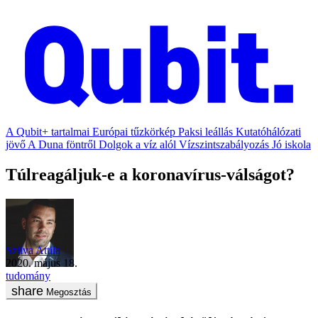
A Qubit+ tartalmai
Európai tűzkörkép
Paksi leállás
Kutatóhálózati
jövő
A Duna föntről
Dolgok a víz alól
Vízszintszabályozás
Jó iskola
Túlreagáljuk-e a koronavírus-válságot?
Szilva Attila
2020. május 18.
tudomány
Megosztás