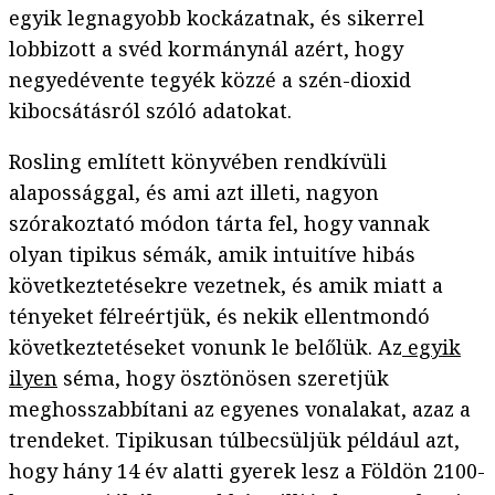
egyik legnagyobb kockázatnak, és sikerrel
lobbizott a svéd kormánynál azért, hogy
negyedévente tegyék közzé a szén-dioxid
kibocsátásról szóló adatokat.
Rosling említett könyvében rendkívüli
alapossággal, és ami azt illeti, nagyon
szórakoztató módon tárta fel, hogy vannak
olyan tipikus sémák, amik intuitíve hibás
következtetésekre vezetnek, és amik miatt a
tényeket félreértjük, és nekik ellentmondó
következtetéseket vonunk le belőlük. Az
egyik
ilyen
séma, hogy ösztönösen szeretjük
meghosszabbítani az egyenes vonalakat, azaz a
trendeket. Tipikusan túlbecsüljük például azt,
hogy hány 14 év alatti gyerek lesz a Földön 2100-