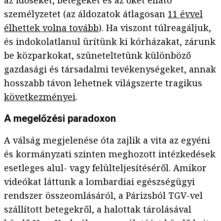
az időseket, betegeket és az őket ellátó
személyzetet (az áldozatok átlagosan
11 évvel
élhettek volna tovább
). Ha viszont túlreagáljuk,
és indokolatlanul ürítünk ki kórházakat, zárunk
be közparkokat, szüneteltetünk különböző
gazdasági és társadalmi tevékenységeket, annak
hosszabb távon lehetnek világszerte tragikus
következményei
.
A megelőzési paradoxon
A válság megjelenése óta zajlik a vita az egyéni
és kormányzati szinten meghozott intézkedések
esetleges alul- vagy felülteljesítéséről. Amikor
videókat láttunk a lombardiai egészségügyi
rendszer összeomlásáról, a Párizsból TGV-vel
szállított betegekről, a halottak tárolásával