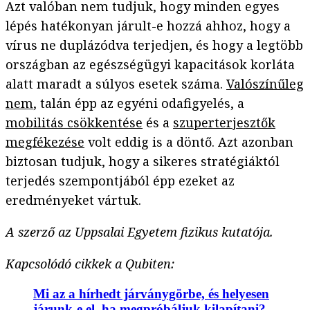
Azt valóban nem tudjuk, hogy minden egyes
lépés hatékonyan járult-e hozzá ahhoz, hogy a
vírus ne duplázódva terjedjen, és hogy a legtöbb
országban az egészségügyi kapacitások korláta
alatt maradt a súlyos esetek száma.
Valószínűleg
nem
, talán épp az egyéni odafigyelés, a
mobilitás csökkentése
és a
szuperterjesztők
megfékezése
volt eddig is a döntő. Azt azonban
biztosan tudjuk, hogy a sikeres stratégiáktól
terjedés szempontjából épp ezeket az
eredményeket vártuk.
A szerző az Uppsalai Egyetem fizikus kutatója.
Kapcsolódó cikkek a Qubiten:
Mi az a hírhedt járványgörbe, és helyesen
járunk-e el, ha megpróbáljuk kilapítani?