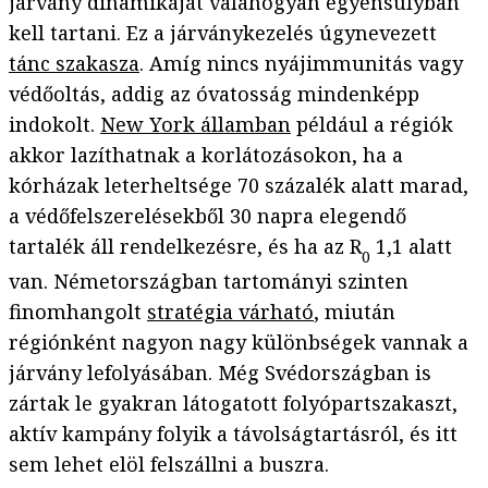
járvány dinamikáját valahogyan egyensúlyban
kell tartani. Ez a járványkezelés úgynevezett
tánc szakasza
. Amíg nincs nyájimmunitás vagy
védőoltás, addig az óvatosság mindenképp
indokolt.
New York államban
például a régiók
akkor lazíthatnak a korlátozásokon, ha a
kórházak leterheltsége 70 százalék alatt marad,
a védőfelszerelésekből 30 napra elegendő
tartalék áll rendelkezésre, és ha az R
1,1 alatt
0
van. Németországban tartományi szinten
finomhangolt
stratégia várható
, miután
régiónként nagyon nagy különbségek vannak a
járvány lefolyásában. Még Svédországban is
zártak le gyakran látogatott folyópartszakaszt,
aktív kampány folyik a távolságtartásról, és itt
sem lehet elöl felszállni a buszra.