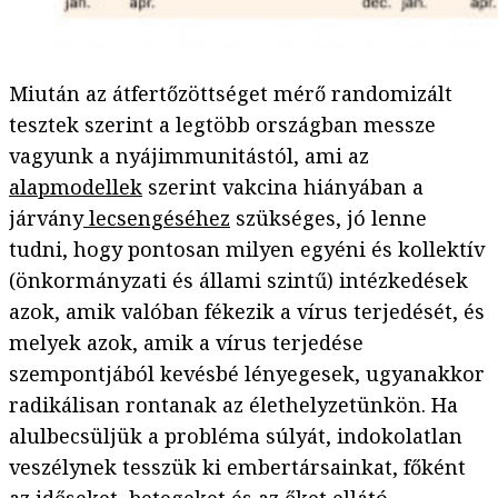
Miután az átfertőzöttséget mérő randomizált
tesztek szerint a legtöbb országban messze
vagyunk a nyájimmunitástól, ami az
alapmodellek
szerint vakcina hiányában a
járvány
lecsengéséhez
szükséges, jó lenne
tudni, hogy pontosan milyen egyéni és kollektív
(önkormányzati és állami szintű) intézkedések
azok, amik valóban fékezik a vírus terjedését, és
melyek azok, amik a vírus terjedése
szempontjából kevésbé lényegesek, ugyanakkor
radikálisan rontanak az élethelyzetünkön. Ha
alulbecsüljük a probléma súlyát, indokolatlan
veszélynek tesszük ki embertársainkat, főként