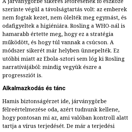
A járványgörbe sikeres letörésének fő eszköze
szerinte végül a távolságtartás volt: az emberek
nem fogtak kezet, nem ölelték meg egymást, és
odafigyeltek a higiéniára. Rosling a WHO-nál is
hamarabb értette meg, hogy ez a stratégia
működött, és hogy túl vannak a csúcson. A
módszer sikerét már helyben ünnepelték. Ez
utóbbi miatt az Ebola-sztori sem lóg ki Rosling
narratívájából: mindig vegyük észre a
progressziót is.
Alkalmazkodás és tánc
Hamis biztonságérzet ide, járványgörbe
félreértelmezése oda, azért tudnunk kellene,
hogy pontosan mi az, ami valóban kontroll alatt
tartja a vírus terjedését. De már a terjedési