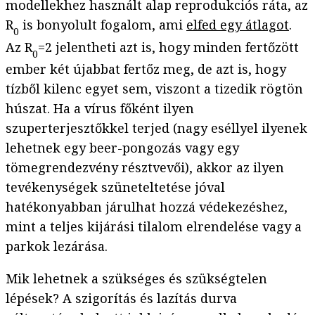
modellekhez használt alap reprodukciós ráta, az
R
is bonyolult fogalom, ami
elfed egy átlagot
.
0
Az R
=2 jelentheti azt is, hogy minden fertőzött
0
ember két újabbat fertőz meg, de azt is, hogy
tízből kilenc egyet sem, viszont a tizedik rögtön
húszat. Ha a vírus főként ilyen
szuperterjesztőkkel terjed (nagy eséllyel ilyenek
lehetnek egy beer-pongozás vagy egy
tömegrendezvény résztvevői), akkor az ilyen
tevékenységek szüneteltetése jóval
hatékonyabban járulhat hozzá védekezéshez,
mint a teljes kijárási tilalom elrendelése vagy a
parkok lezárása.
Mik lehetnek a szükséges és szükségtelen
lépések? A szigorítás és lazítás durva