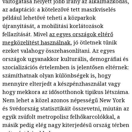
váltogatása helyett jobb irány az alkalmazkodás,
az adaptáció: a kötelezővé tett maszkviselés
például lehetővé teheti a közparkok
újranyitását, a mobilitási korlátozások
fellazítását. Mivel
az egyes országok eltérő
megközelítést használnak
, jó ötletnek tűnik
ezeket valahogy összehasonlítani. Az egyes
országok ugyanakkor kulturális, demográfiai és
szocializációs értelemben is jelentősen eltérnek:
számíthatnak olyan különbségek is, hogy
mennyire elterjedt a készpénzhasználat vagy
hogy mekkora az idősotthonok tipikus létszáma.
Nem lehet a közel azonos népességű New York
és Svédország statisztikáit összevetni, miután az
egyik zsúfolt metropolisz felhőkarcolókkal, a
másik pedig elég nagy kiterjedésű ország térben