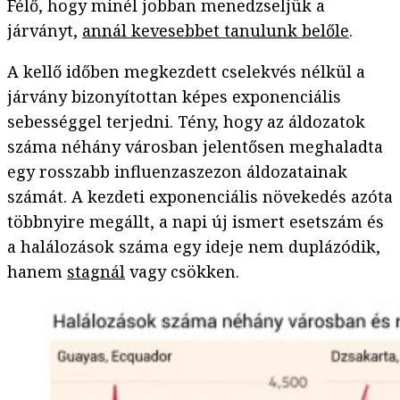
Félő, hogy minél jobban menedzseljük a
járványt,
annál kevesebbet tanulunk belőle
.
A kellő időben megkezdett cselekvés nélkül a
járvány bizonyítottan képes exponenciális
sebességgel terjedni. Tény, hogy az áldozatok
száma néhány városban jelentősen meghaladta
egy rosszabb influenzaszezon áldozatainak
számát. A kezdeti exponenciális növekedés azóta
többnyire megállt, a napi új ismert esetszám és
a halálozások száma egy ideje nem duplázódik,
hanem
stagnál
vagy csökken.