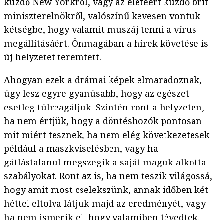
küzdő
New Yorkról
, vagy az életéért küzdő brit
miniszterelnökről, valószínű kevesen vontuk
kétségbe, hogy valamit muszáj tenni a vírus
megállításáért. Önmagában a hírek követése is
új helyzetet teremtett.
Ahogyan ezek a drámai képek elmaradoznak,
úgy lesz egyre gyanúsabb, hogy az egészet
esetleg túlreagáljuk. Szintén ront a helyzeten,
ha nem értjük
, hogy a döntéshozók pontosan
mit miért tesznek, ha nem elég következetesek
például a maszkviselésben, vagy ha
gátlástalanul megszegik a saját maguk alkotta
szabályokat. Ront az is, ha nem teszik világossá,
hogy amit most cselekszünk, annak időben két
héttel eltolva látjuk majd az eredményét, vagy
ha nem ismerik el, hogy valamiben tévedtek.