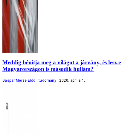
Meddig bénítja meg a világot a járvány, és lesz-e
Magyarországon is második hullám?
Gáspár Merse Előd
tudomány
2020. április 1.