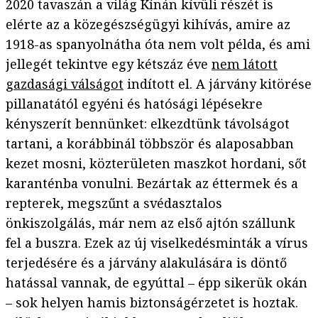
2020 tavaszán a világ Kínán kívüli részét is
elérte az a közegészségügyi kihívás, amire az
1918-as spanyolnátha óta nem volt példa, és ami
jellegét tekintve egy kétszáz éve
nem látott
gazdasági válságot
indított el. A járvány kitörése
pillanatától egyéni és hatósági lépésekre
kényszerít bennünket: elkezdtünk távolságot
tartani, a korábbinál többször és alaposabban
kezet mosni, közterületen maszkot hordani, sőt
karanténba vonulni. Bezártak az éttermek és a
repterek, megszűnt a svédasztalos
önkiszolgálás, már nem az első ajtón szállunk
fel a buszra. Ezek az új viselkedésminták a vírus
terjedésére és a járvány alakulására is döntő
hatással vannak, de egyúttal – épp sikerük okán
– sok helyen hamis biztonságérzetet is hoztak.