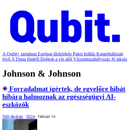
A Qubit+ tartalmai
Európai tűzkörkép
Paksi leállás
Kutatóhálózati
jövő
A Duna föntről
Dolgok a víz alól
Vízszintszabályozás
Jó iskola
Johnson & Johnson
Forradalmat ígértek, de egyelőre hibát
hibára halmoznak az egészségügyi AI-
eszközök
Tóth András
TECH
február 16.