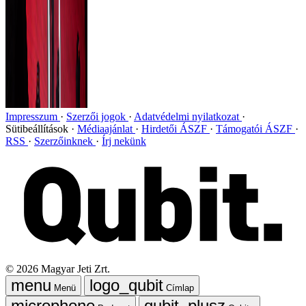
Impresszum
Szerzői jogok
Adatvédelmi nyilatkozat
Sütibeállítások
Médiaajánlat
Hirdetői ÁSZF
Támogatói ÁSZF
RSS
Szerzőinknek
Írj nekünk
©
2026
Magyar Jeti Zrt.
Menü
Címlap