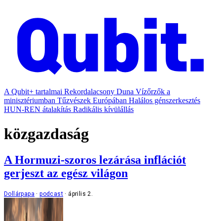
A Qubit+ tartalmai
Rekordalacsony Duna
Vízőrzők a
minisztériumban
Tűzvészek Európában
Halálos génszerkesztés
HUN-REN átalakítás
Radikális kívülállás
közgazdaság
A Hormuzi-szoros lezárása inflációt
gerjeszt az egész világon
Dollárpapa
podcast
április 2.