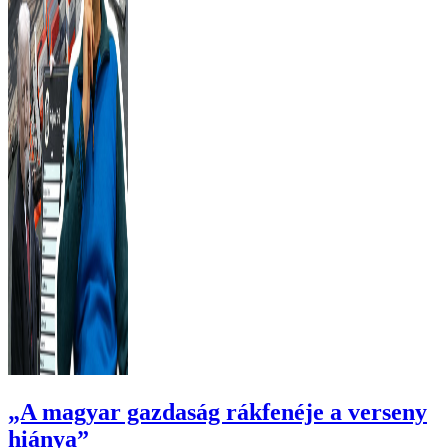
„A magyar gazdaság rákfenéje a verseny
hiánya”