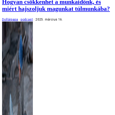
Hogyan csökkenhet a munkaidőnk, és
miért hajszoljuk magunkat túlmunkába?
Dollárpapa
podcast
2025. március 16.