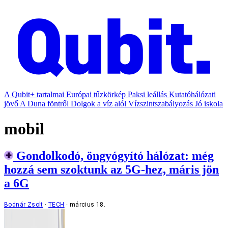
A Qubit+ tartalmai
Európai tűzkörkép
Paksi leállás
Kutatóhálózati
jövő
A Duna föntről
Dolgok a víz alól
Vízszintszabályozás
Jó iskola
mobil
Gondolkodó, öngyógyító hálózat: még
hozzá sem szoktunk az 5G-hez, máris jön
a 6G
Bodnár Zsolt
TECH
március 18.