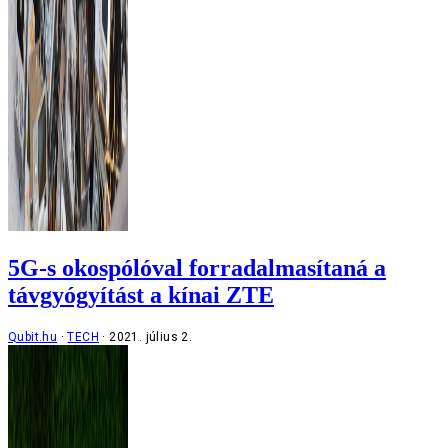
5G-s okospólóval forradalmasítaná a
távgyógyítást a kínai ZTE
Qubit.hu
TECH
2021. július 2.