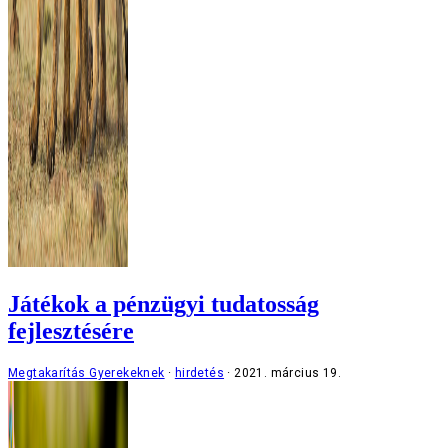
Játékok a pénzügyi tudatosság
fejlesztésére
Megtakarítás Gyerekeknek
hirdetés
2021. március 19.