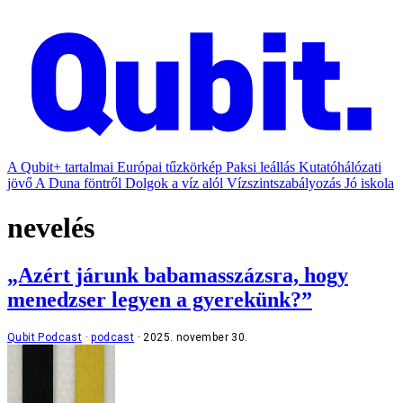
A Qubit+ tartalmai
Európai tűzkörkép
Paksi leállás
Kutatóhálózati
jövő
A Duna föntről
Dolgok a víz alól
Vízszintszabályozás
Jó iskola
nevelés
„Azért járunk babamasszázsra, hogy
menedzser legyen a gyerekünk?”
Qubit Podcast
podcast
2025. november 30.