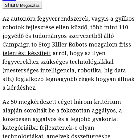
Megosztás
Az autonóm fegyverrendszerek, vagyis a gyilkos
robotok fejlesztése ellen küzdő, több mint 110
jogvédő és tudományos szervezetből álló
Campaign to Stop Killer Robots mozgalom
friss
jelentést készített
arról, hogy az ilyen
fegyverekhez szükséges technológiákkal
(mesterséges intelligencia, robotika, big data
stb.) foglalkozó legnagyobb cégek hogyan állnak
a kérdéshez.
Az 50 megkérdezett céget három kritérium
alapján sorolták be a fokozottan aggályos, a
közepesen aggályos és a legjobb gyakorlat
kategóriáiba: fejlesztenek-e olyan
technológiákat, amelyek összefüggésbe