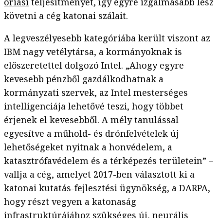
óriási
teljesítményét, így egyre izgalmasabb lesz
követni a cég katonai szálait.
A legveszélyesebb kategóriába került viszont az
IBM nagy vetélytársa, a kormányoknak is
előszeretettel dolgozó Intel. „Ahogy egyre
kevesebb pénzből gazdálkodhatnak a
kormányzati szervek, az Intel mesterséges
intelligenciája lehetővé teszi, hogy többet
érjenek el kevesebből. A mély tanulással
egyesítve a műhold- és drónfelvételek új
lehetőségeket nyitnak a honvédelem, a
katasztrófavédelem és a térképezés területein” –
vallja a cég, amelyet 2017-ben választott ki a
katonai kutatás-fejlesztési ügynökség, a DARPA,
hogy részt vegyen a katonaság
infrastruktúrájához szükséges új, neurális