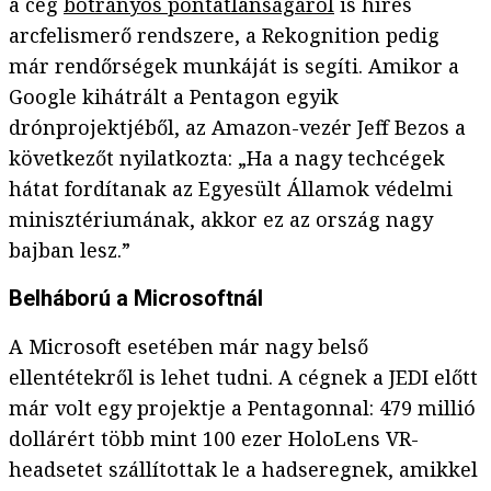
a cég
botrányos pontatlanságáról
is híres
arcfelismerő rendszere, a Rekognition pedig
már rendőrségek munkáját is segíti. Amikor a
Google kihátrált a Pentagon egyik
drónprojektjéből, az Amazon-vezér Jeff Bezos a
következőt nyilatkozta: „Ha a nagy techcégek
hátat fordítanak az Egyesült Államok védelmi
minisztériumának, akkor ez az ország nagy
bajban lesz.”
Belháború a Microsoftnál
A Microsoft esetében már nagy belső
ellentétekről is lehet tudni. A cégnek a JEDI előtt
már volt egy projektje a Pentagonnal: 479 millió
dollárért több mint 100 ezer HoloLens VR-
headsetet szállítottak le a hadseregnek, amikkel