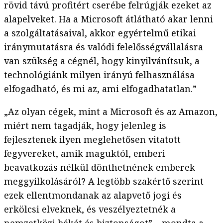
rövid távú profitért cserébe felrúgják ezeket az
alapelveket. Ha a Microsoft átlátható akar lenni
a szolgáltatásaival, akkor egyértelmű etikai
iránymutatásra és valódi felelősségvállalásra
van szükség a cégnél, hogy kinyilvánítsuk, a
technológiánk milyen irányú felhasználása
elfogadható, és mi az, ami elfogadhatatlan.”
„Az olyan cégek, mint a Microsoft és az Amazon,
miért nem tagadják, hogy jelenleg is
fejlesztenek ilyen meglehetősen vitatott
fegyvereket, amik maguktól, emberi
beavatkozás nélkül dönthetnének emberek
meggyilkolásáról? A legtöbb szakértő szerint
ezek ellentmondanak az alapvető jogi és
erkölcsi elveknek, és veszélyeztetnék a