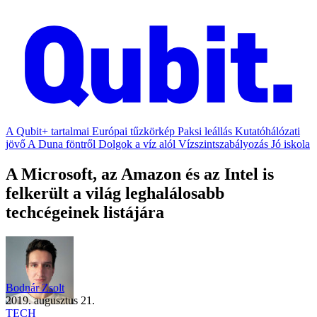
A Qubit+ tartalmai
Európai tűzkörkép
Paksi leállás
Kutatóhálózati
jövő
A Duna föntről
Dolgok a víz alól
Vízszintszabályozás
Jó iskola
A Microsoft, az Amazon és az Intel is
felkerült a világ leghalálosabb
techcégeinek listájára
Bodnár Zsolt
2019. augusztus 21.
TECH