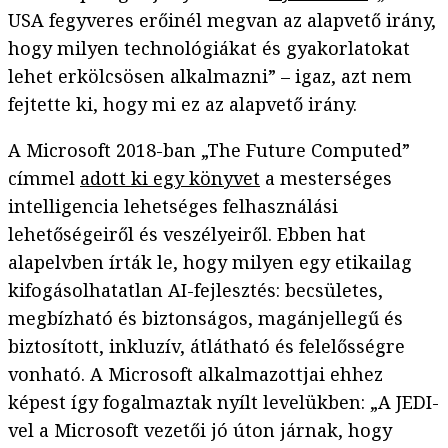
USA fegyveres erőinél megvan az alapvető irány,
hogy milyen technológiákat és gyakorlatokat
lehet erkölcsösen alkalmazni” – igaz, azt nem
fejtette ki, hogy mi ez az alapvető irány.
A Microsoft 2018-ban „The Future Computed”
címmel
adott ki egy könyvet
a mesterséges
intelligencia lehetséges felhasználási
lehetőségeiről és veszélyeiről. Ebben hat
alapelvben írták le, hogy milyen egy etikailag
kifogásolhatatlan AI-fejlesztés: becsületes,
megbízható és biztonságos, magánjellegű és
biztosított, inkluzív, átlátható és felelősségre
vonható. A Microsoft alkalmazottjai ehhez
képest így fogalmaztak nyílt levelükben: „A JEDI-
vel a Microsoft vezetői jó úton járnak, hogy