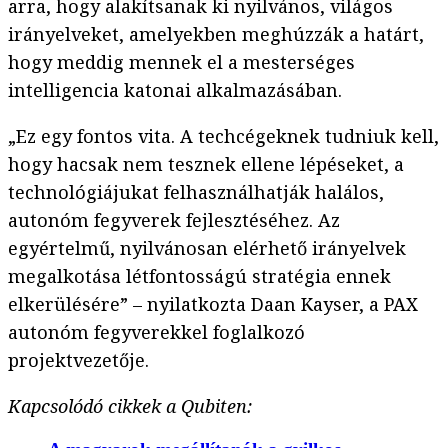
arra, hogy alakítsanak ki nyilvános, világos
irányelveket, amelyekben meghúzzák a határt,
hogy meddig mennek el a mesterséges
intelligencia katonai alkalmazásában.
„Ez egy fontos vita. A techcégeknek tudniuk kell,
hogy hacsak nem tesznek ellene lépéseket, a
technológiájukat felhasználhatják halálos,
autonóm fegyverek fejlesztéséhez. Az
egyértelmű, nyilvánosan elérhető irányelvek
megalkotása létfontosságú stratégia ennek
elkerülésére” – nyilatkozta Daan Kayser, a PAX
autonóm fegyverekkel foglalkozó
projektvezetője.
Kapcsolódó cikkek a Qubiten: