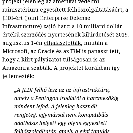
projekt jelenleg az amerikai védelmi
minisztérium egyesített felhőszolgáltatásáért, a
JEDI-ért (Joint Enterprise Defense
Infrastructure) zajló harc: a 10 milliárd dollár
értékű szerződés nyertesének kihirdetését 2019.
augusztus 1-én
elhalasztották
, miután a
Microsoft, az Oracle és az IBM is panaszt tett,
hogy a kiírt pályázatot túlságosan is az
Amazonra szabták. A projektet korábban így
jellemezték:
„A JEDI felhő lesz az az infrastruktúra,
amely a Pentagon irodáitól a harcmezőkig
mindent lefed. A jelenleg használt
rengeteg, egymással nem kompatibilis
adatbázis helyett egy olyan egyesített
felhőszolgáltatás, amely a gépi tanulás