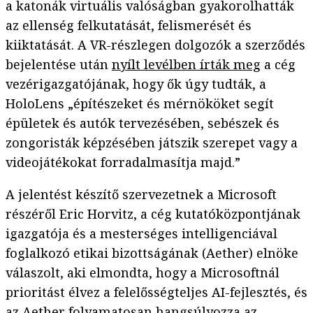
a katonák virtuális valóságban gyakorolhatták
az ellenség felkutatását, felismerését és
kiiktatását. A VR-részlegen dolgozók a szerződés
bejelentése után
nyílt levélben írták meg
a cég
vezérigazgatójának, hogy ők úgy tudták, a
HoloLens „építészeket és mérnököket segít
épületek és autók tervezésében, sebészek és
zongoristák képzésében játszik szerepet vagy a
videojátékokat forradalmasítja majd.”
A jelentést készítő szervezetnek a Microsoft
részéről Eric Horvitz, a cég kutatóközpontjának
igazgatója és a mesterséges intelligenciával
foglalkozó etikai bizottságának (Aether) elnöke
válaszolt, aki elmondta, hogy a Microsoftnál
prioritást élvez a felelősségteljes AI-fejlesztés, és
az Aether folyamatosan hangsúlyozza az