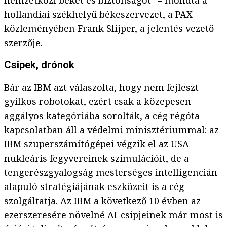
nemzetközi békét és biztonságot” – mondta a
hollandiai székhelyű békeszervezet, a PAX
közleményében Frank Slijper, a jelentés vezető
szerzője.
Csipek, drónok
Bár az IBM azt válaszolta, hogy nem fejleszt
gyilkos robotokat, ezért csak a közepesen
aggályos kategóriába sorolták, a cég régóta
kapcsolatban áll a védelmi minisztériummal: az
IBM szuperszámítógépei végzik el az USA
nukleáris fegyvereinek szimulációit, de a
tengerészgyalogság mesterséges intelligencián
alapuló stratégiájának eszközeit is a cég
szolgáltatja
. Az IBM a következő 10 évben az
ezerszeresére növelné AI-csipjeinek
már most is