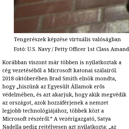
Tengerészek képzése virtuális valóságban
Fotó
:
U.S. Navy / Petty Officer 1st Class Aman
Korábban viszont már többen is nyilatkoztak a
cég vezetéséből a Microsoft katonai szálairól.
2018 októberében Brad Smith elnök mondta,
hogy „hiszünk az Egyesült Államok erős
védelmében, és azt akarjuk, hogy akik megvédik
az országot, azok hozzáférjenek a nemzet
legjobb technológiájához, többek közt a
Microsoft részéről.” A vezérigazgató, Satya
Nadella pedig rejtélyesen azt
nyilatkozta
: „az