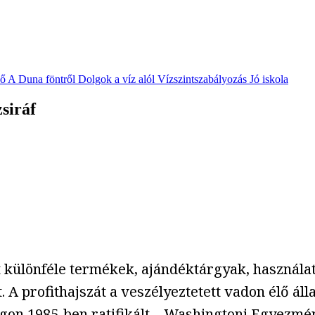
vő
A Duna föntről
Dolgok a víz alól
Vízszintszabályozás
Jó iskola
zsiráf
lt különféle termékek, ajándéktárgyak, használ
. A profithajszát a veszélyeztetett vadon élő ál
gon 1985-ben ratifikált – Washingtoni Egyezmé