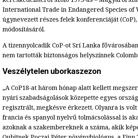
International Trade in Endangered Species of 
úgynevezett részes felek konferenciáját (CoP),
módosításáról.
A tizennyolcadik CoP-ot Srí Lanka fővárosában
nem tartották biztonságos helyszínnek Colombó
Veszélytelen uborkaszezon
„A CoP18-at három hónap alatt kellett megsze
nyári szabadságolások közepette egyes ország
regisztrált, megkésve érkezett. Olyanra is vol
francia és spanyol nyelvű tolmácsolással is ak
azoknak a szakembereknek a száma, akik képese
Qubitnek
Poczai Péter
növénybiológus, a
Finn