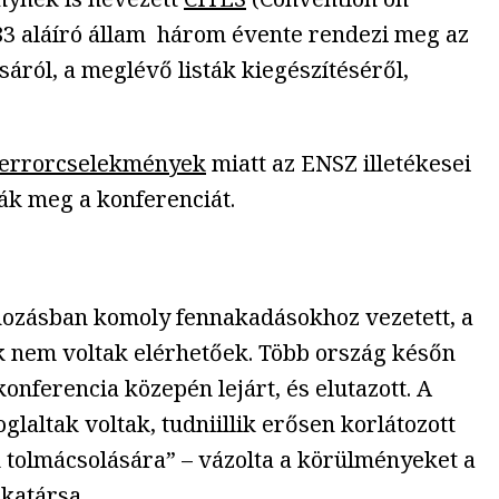
183 aláíró állam három évente rendezi meg az
áról, a meglévő listák kiegészítéséről,
terrorcselekmények
miatt az ENSZ illetékesei
ták meg a konferenciát.
shozásban komoly fennakadásokhoz vezetett, a
k nem voltak elérhetőek. Több ország későn
onferencia közepén lejárt, és elutazott. A
laltak voltak, tudniillik erősen korlátozott
k tolmácsolására” – vázolta a körülményeket a
atársa.