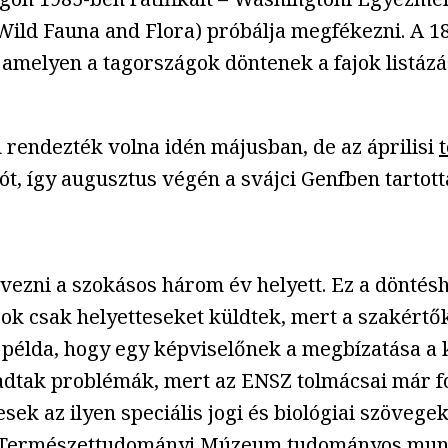
Wild Fauna and Flora) próbálja megfékezni. A 
 amelyen a tagországok döntenek a fajok listázás
 rendezték volna idén májusban, de az áprilisi
t, így augusztus végén a svájci Genfben tartot
rvezni a szokásos három év helyett. Ez a dönté
ok csak helyetteseket küldtek, mert a szakértő
t példa, hogy egy képviselőnek a megbízatása a k
adtak problémák, mert az ENSZ tolmácsai már fog
k az ilyen speciális jogi és biológiai szövege
 Természettudományi Múzeum
tudományos munk