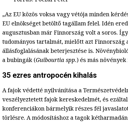
„Az EU közös voksa vagy vétója minden kérdésb
EU elnökséget betöltő tagállam felel. Idén ere
augusztusban már Finnország volt a soros. Így
tudományos tartalmát, mielőtt azt Finnország a
állásfoglalásának beterjesztése is. Növénybio
a bubingák (
Guibourtia
spp.
) és más növények f
35 ezres antropocén kihalás
A fajok védetté nyilvánítása a Természetvéde
veszélyeztetett fajok kereskedelmét, és ezálta
konferenciákon bármelyik részes fél javaslato
törlésre. A módosításhoz a tagok kétharmadá