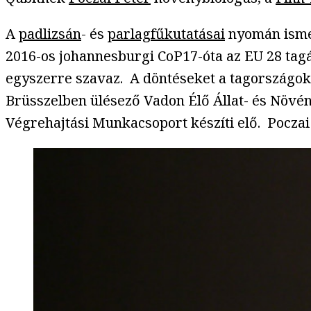
A
padlizsán
- és
parlagfűkutatásai
nyomán ismer
2016-os johannesburgi CoP17-óta az EU 28 tagá
egyszerre szavaz. A döntéseket a tagországok k
Brüsszelben ülésező Vadon Élő Állat- és Növén
Végrehajtási Munkacsoport készíti elő. Poczai