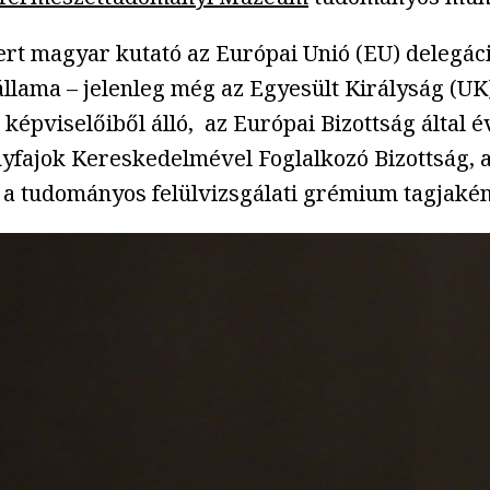
t magyar kutató az Európai Unió (EU) delegáció
llama – jelenleg még az Egyesült Királyság (UK)
épviselőiből álló, az Európai Bizottság által é
yfajok Kereskedelmével Foglalkozó Bizottság, a
 a tudományos felülvizsgálati grémium tagjakén