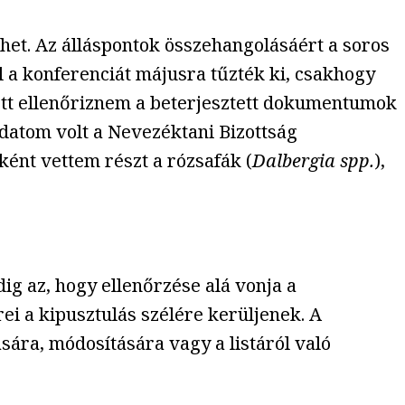
het. Az álláspontok összehangolásáért a soros
l a konferenciát májusra tűzték ki, csakhogy
ett ellenőriznem a beterjesztett dokumentumok
adatom volt a Nevezéktani Bizottság
ként vettem részt a rózsafák (
Dalbergia spp.
),
dig az, hogy ellenőrzése alá vonja a
ei a kipusztulás szélére kerüljenek. A
sára, módosítására vagy a listáról való