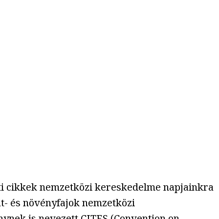
ati cikkek nemzetközi kereskedelme napjainkra
lat- és növényfajok nemzetközi
nynek is nevezett
CITES
(Convention on