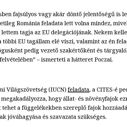
en fajsúlyos vagy akár döntő jelentőségű is le
detileg Románia feladata lett volna mindez, mive
 lettem tagja az EU delegációjának. Nekem kell
 többi EU tagállam elé viszi, valamint az én fel
lógusként pedig vezető szakértőként és tárgyaló
elvételében” – ismerteti a hátteret Poczai.
lmi Világszövetség (IUCN)
feladata
, a CITES-é pe
l megakadályozza, hogy állat- és növényfajok ezr
t tehet a függelékekben szereplő fajok hozzáadá
nak jóváhagyása és szavazata szükséges.