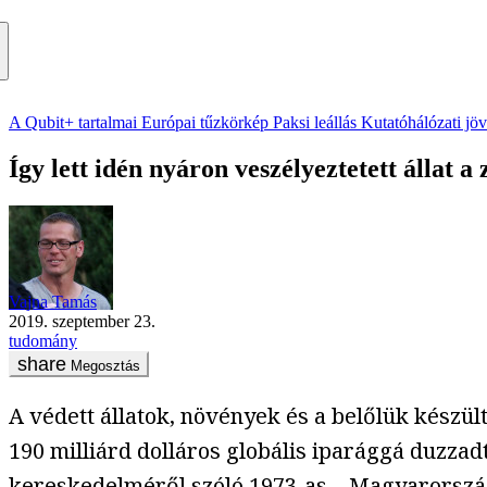
A Qubit+ tartalmai
Európai tűzkörkép
Paksi leállás
Kutatóhálózati jö
Így lett idén nyáron veszélyeztetett állat a 
Vajna Tamás
2019. szeptember 23.
tudomány
Megosztás
A védett állatok, növények és a belőlük készü
190 milliárd dolláros globális iparággá duzzadt
kereskedelméről szóló 1973-as – Magyarorszá