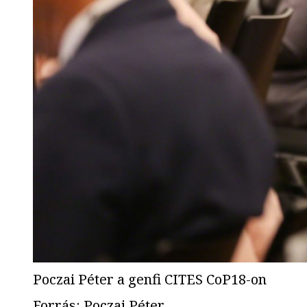
Poczai Péter a genfi CITES CoP18-on
Forrás
:
Poczai Péter