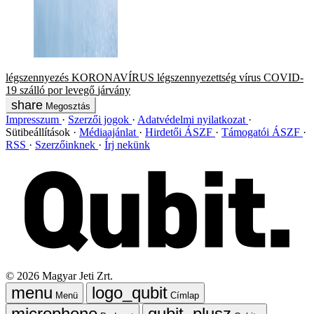
légszennyezés
KORONAVÍRUS
légszennyezettség
vírus
COVID-
19
szálló por
levegő
járvány
Megosztás
Impresszum
Szerzői jogok
Adatvédelmi nyilatkozat
Sütibeállítások
Médiaajánlat
Hirdetői ÁSZF
Támogatói ÁSZF
RSS
Szerzőinknek
Írj nekünk
©
2026
Magyar Jeti Zrt.
Menü
Címlap