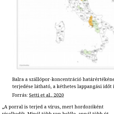
Balra a szállópor-koncentráció határértékéne
terjedése látható, a kéthetes lappangási időt 
Forrás
:
Setti et al., 2020
„A porral is terjed a vírus, mert hordozóként
viselkedik. Minél több van belőle, annál több út