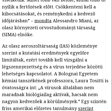
nyílik a fertőzések előtt. Csökkenteni kell a
kibocsátásokat, és reménykedni a kedvező
időjárásban” –
mondta
Alessandro Miani, az
olasz környezeti orvostudományi társaság
(SIMA) elnöke.
Az olasz aeroszoltársaság (IAS) közleménye
szerint a kutatási eredmények egyelőre
limitáltak, ezért tovább kell vizsgálni a
légszennyezettség és a vírus terjedése közötti
lehetséges kapcsolatot. A Bolognai Egyetem
kémiai tanszékének professzora, Laura Tositti is
óvatosságra int: „A vírusok általában nem
maradnak biológiailag aktívak, hacsak nem
nagyon kedvezőek a körülmények.” Egy szintén
friss amerikai előzetes tanulmány
szerint