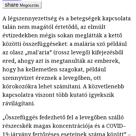
Megosztás
A légszennyezettség és a betegségek kapcsolata
talán nem magától értetődő, az elmúlt
évtizedekben mégis sokan meglátták a kettő
közötti összefüggéseket: a malária szó például
az olasz „mal'aria” (rossz levegő) kifejezésből
ered, ahogy azt is megtanulták az emberek,
hogy ha kellemetlen szagokat, például
szennyvizet éreznek a levegőben, ott
kórokozókra lehet számítani. A közvetlenebb
kapcsolatra viszont több kutató igyekszik
rávilágítani.
„Összefüggés fedezhető fel a levegőben szálló
részecskék magas koncentrációja és a COVID–
19-járvány fertőzéses eseteinek száma között” –