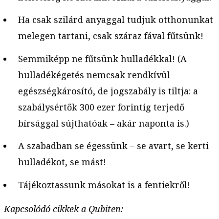
Ha csak szilárd anyaggal tudjuk otthonunkat
melegen tartani, csak száraz fával fűtsünk!
Semmiképp ne fűtsünk hulladékkal! (A
hulladékégetés nemcsak rendkívül
egészségkárosító, de jogszabály is tiltja: a
szabálysértők 300 ezer forintig terjedő
bírsággal sújthatóak – akár naponta is.)
A szabadban se égessünk – se avart, se kerti
hulladékot, se mást!
Tájékoztassunk másokat is a fentiekről!
Kapcsolódó cikkek a Qubiten: