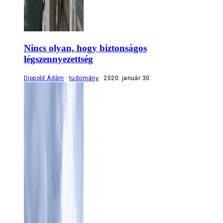
Nincs olyan, hogy biztonságos
légszennyezettség
Dippold Ádám
tudomány
2020. január 30.