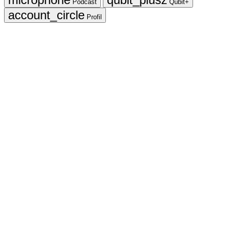
Podcast
Qubit+
Profil