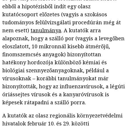
ebből a hipotézisből indít egy olasz
kutatócsoport előzetes (vagyis a szokásos
tudományos felülvizsgálati procedúrán még át
nem esett)
tanulmánya
. A kutatók arra
alapoznak, hogy a szálló por (vagyis a levegőben
eloszlatott, 10 mikronnál kisebb átmérőjű,
finomszemcsés anyagok) bizonyítottan
hatékony hordozója különböző kémiai és
biológiai szennyezőanyagoknak, például a
vírusoknak – korábbi tanulmányokat már
bizonyították, hogy az influenzavírusok, a légúti
óriássejtes vírusok és a kanyaróvírusok is
képesek rátapadni a szálló porra.
A kutatók az olasz regionális környezetvédelmi
hivatalok február 10. és 29. közötti