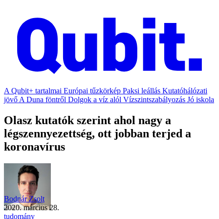
A Qubit+ tartalmai
Európai tűzkörkép
Paksi leállás
Kutatóhálózati
jövő
A Duna föntről
Dolgok a víz alól
Vízszintszabályozás
Jó iskola
Olasz kutatók szerint ahol nagy a
légszennyezettség, ott jobban terjed a
koronavírus
Bodnár Zsolt
2020. március 28.
tudomány