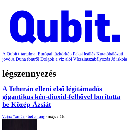
A Qubit+ tartalmai
Európai tűzkörkép
Paksi leállás
Kutatóhálózati
jövő
A Duna föntről
Dolgok a víz alól
Vízszintszabályozás
Jó iskola
légszennyezés
A Teherán elleni első légitámadás
gigantikus kén-dioxid-felhővel borította
be Közép-Ázsiát
Vajna Tamás
tudomány
május 26.