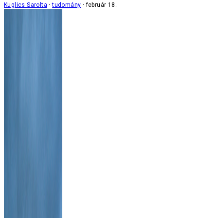
Kuglics Sarolta
tudomány
február 18.