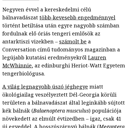
Negyven évvel a kereskedelmi célú
bálnavadászat
több-kevesebb engedménnyel
történt betiltása után egyre nagyobb számban
fordulnak elő óriás tengeri emlősök az
antarktiszi vizekben –
számolt be
a
Conversation című tudományos magazinban a
legújabb kutatási eredményekről
Lauren
McWhinnie
, az edinburghi Heriot-Watt Egyetem
tengerbiológusa.
A világ legnagyobb úszó jéghegye
miatt
ökológiailag veszélyeztett Dél-Georgia körüli
területen a bálnavadászat által leginkább sújtott
kék bálnák (
Balaenoptera musculus
) populációja
növekedett az elmúlt évtizedben – igaz, csak 41
új egyeddel. A hosszúszárnyú bálnák (
Megaptera