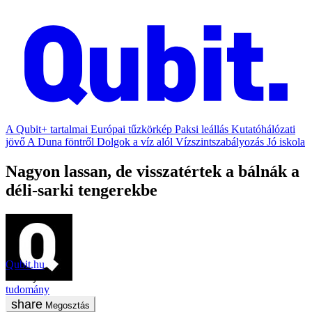
A Qubit+ tartalmai
Európai tűzkörkép
Paksi leállás
Kutatóhálózati
jövő
A Duna föntről
Dolgok a víz alól
Vízszintszabályozás
Jó iskola
Nagyon lassan, de visszatértek a bálnák a
déli-sarki tengerekbe
Qubit.hu
2021. január 4.
tudomány
Megosztás