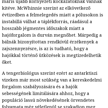
máris újabb környezeti kockázatoknak vannak
kitéve. McWhinnie szerint az elkövetkező
évtizedben a felmelegedés miatt a pólusokon is
instabillá válhat a táplékforrás, ráadásul a
hosszabb jégmentes időszakok miatt a
hajóforgalom is durván megnőhet. Márpedig a
bálnák bizonyítottan rendkívül érzékenyek a
zajszennyezésre, is az is tudható, hogy a
hajókkal történő ütközések is megtizedelhetik
őket.
A tengerbiológus szerint ezért az antarktiszi
vizeken már most szükség van a kereskedelmi
forgalom szabályozására és a hajók
sebességének limitálására ahhoz, hogy a
populáció lassú növekedésének örvendetes
folyamata még véletlenül se szakadjon meg.