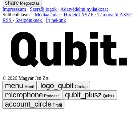
Megosztás
Impresszum
Szerzői jogok
Adatvédelmi nyilatkozat
Sütibeállítások
Médiaajánlat
Hirdetői ÁSZF
Támogatói ÁSZF
RSS
Szerzőinknek
Írj nekünk
©
2026
Magyar Jeti Zrt.
Menü
Címlap
Podcast
Qubit+
Profil