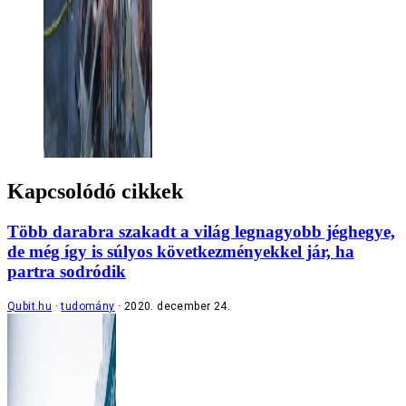
Kapcsolódó cikkek
Több darabra szakadt a világ legnagyobb jéghegye,
de még így is súlyos következményekkel jár, ha
partra sodródik
Qubit.hu
tudomány
2020. december 24.