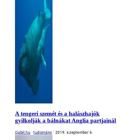
A tengeri szemét és a halászhajók
gyilkolják a bálnákat Anglia partjainál
Qubit.hu
tudomány
2019. szeptember 6.